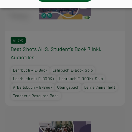
AHS-O
Best Shots AHS. Student's Book 7 inkl.
Audiofiles
Lehrbuch + E-Book
Lehrbuch E-Book Solo
Lehrbuch mit E-BOOK+
Lehrbuch E-BOOK+ Solo
Arbeitsbuch + E-Book
Übungsbuch
Lehrer/innenheft
Teacher´s Resource Pack