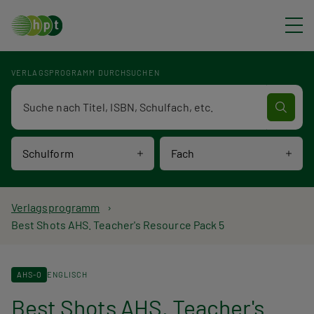
Direkt zum Inhalt
VERLAGSPROGRAMM DURCHSUCHEN
Verlagsprogramm Volltextsuche
Schulform
Fach
P
Verlagsprogramm
Best Shots AHS. Teacher's Resource Pack 5
f
a
AHS-O
ENGLISCH
d
Best Shots AHS. Teacher's