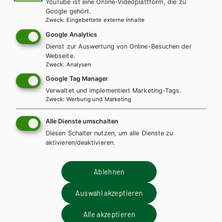
YouTube ist eine Online-Videoplattform, die zu
Best Shots AHS. Student's Book 6 inkl.
Google gehört.
Zweck
:
Eingebettete externe Inhalte
Audiofiles
Google Analytics
Lehrbuch + E-Book
Lehrbuch E-Book Solo
Dienst zur Auswertung von Online-Besuchen der
Webseite.
Lehrbuch mit E-BOOK+
Lehrbuch E-BOOK+ Solo
Zweck
:
Analysen
Arbeitsbuch + E-Book
Übungsbuch
Teacher´s Guide
Google Tag Manager
Teacher´s Resource Pack
Verwaltet und implementiert Marketing-Tags.
Zweck
:
Werbung und Marketing
Alle Dienste umschalten
Diesen Schalter nutzen, um alle Dienste zu
aktivieren/deaktivieren.
Ablehnen
Auswahl akzeptieren
Alle akzeptieren