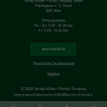
Verlag Hölder-Pichler-Tempsky GmbH
Frankgasse 4 / 2. Stock
1090 Wien
Öffnungszeiten
Mo – Do: 7:30 – 16:00 Uhr
Fr: 7:30 – 14:00 Uhr
service@hpt.at
Persönliche Fachberatung
Katalog
© 2026 Verlag Hölder-Pichler-Tempsky
F
Impressum
Datenschutz
AGB
Barrierefreiheit
M
u