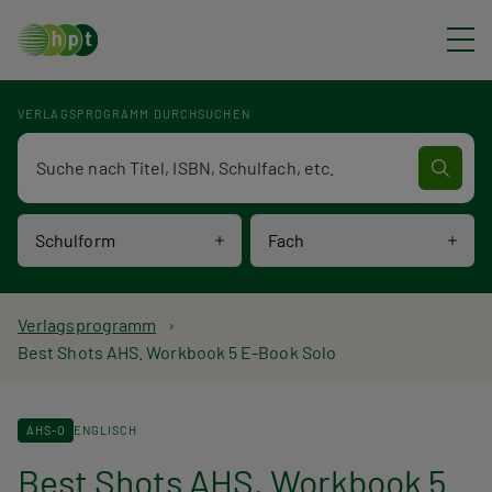
Direkt zum Inhalt
VERLAGSPROGRAMM DURCHSUCHEN
Verlagsprogramm Volltextsuche
Schulform
Fach
P
Verlagsprogramm
Best Shots AHS. Workbook 5 E-Book Solo
f
a
AHS-O
ENGLISCH
d
Best Shots AHS. Workbook 5