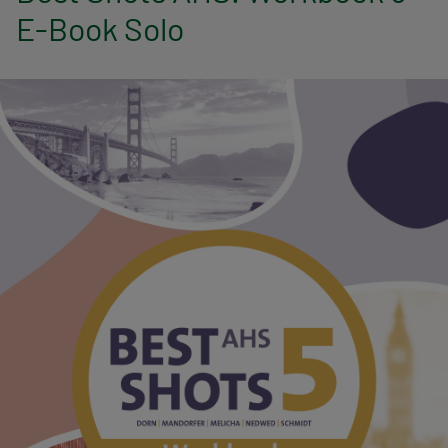
n
E-Book Solo
a
v
i
g
a
t
i
o
n