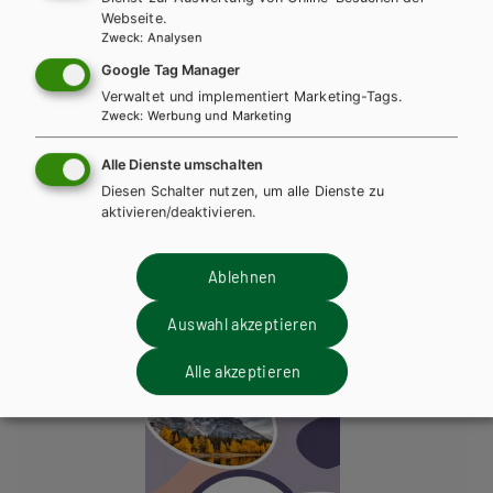
Webseite.
Zweck
:
Analysen
Google Tag Manager
Verwaltet und implementiert Marketing-Tags.
Zweck
:
Werbung und Marketing
Alle Dienste umschalten
Diesen Schalter nutzen, um alle Dienste zu
AHS-O
aktivieren/deaktivieren.
Best Shots AHS. Student's Book 5 inkl.
Audiofiles
Ablehnen
Lehrbuch + E-Book
Auswahl akzeptieren
Alle akzeptieren