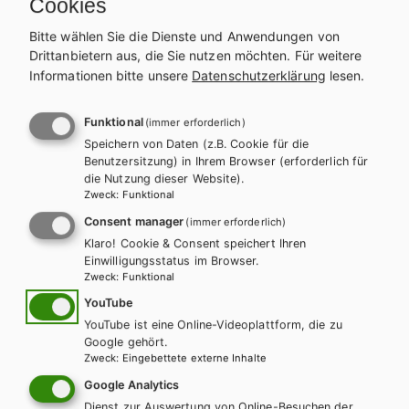
Cookies
Bitte wählen Sie die Dienste und Anwendungen von
Exklusiv über die Schulbuchaktion
Drittanbietern aus, die Sie nutzen möchten.
Für weitere
erhältlich.
Teilen
Informationen bitte unsere
Datenschutzerklärung
lesen.
Funktional
(immer erforderlich)
Speichern von Daten (z.B. Cookie für die
Weitere Bände dieser
Benutzersitzung) in Ihrem Browser (erforderlich für
die Nutzung dieser Website).
Schulbuchreihe
Zweck
:
Funktional
Consent manager
(immer erforderlich)
Klaro! Cookie & Consent speichert Ihren
Einwilligungsstatus im Browser.
Zweck
:
Funktional
YouTube
YouTube ist eine Online-Videoplattform, die zu
Google gehört.
Zweck
:
Eingebettete externe Inhalte
Google Analytics
Dienst zur Auswertung von Online-Besuchen der