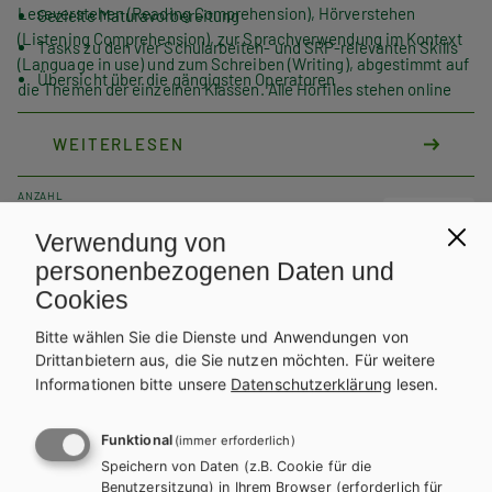
Leseverstehen (Reading Comprehension), Hörverstehen
Gezielte Maturavorbereitung
(Listening Comprehension), zur Sprachverwendung im Kontext
Tasks zu den vier Schularbeiten- und SRP-relevanten Skills
(Language in use) und zum Schreiben (Writing), abgestimmt auf
Übersicht über die gängigsten Operatoren
die Themen der einzelnen Klassen. Alle Hörfiles stehen online
Erklärungen und Tipps zu den einzelnen Testformaten
als MP3s zur Verfügung.
Writing Reference mit Sprachbausteinen zu den einzelnen
WEITERLESEN
Textsorten und kommentierten Mustertexten
ANZAHL
Teilen
Verwendung von
personenbezogenen Daten und
Cookies
Weitere Bände dieser
Bitte wählen Sie die Dienste und Anwendungen von
Drittanbietern aus, die Sie nutzen möchten.
Für weitere
Schulbuchreihe
Informationen bitte unsere
Datenschutzerklärung
lesen.
Funktional
(immer erforderlich)
Speichern von Daten (z.B. Cookie für die
Benutzersitzung) in Ihrem Browser (erforderlich für