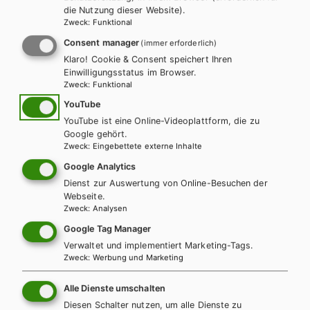
die Nutzung dieser Website).
Zweck
:
Funktional
Consent manager
(immer erforderlich)
Klaro! Cookie & Consent speichert Ihren
Einwilligungsstatus im Browser.
Zweck
:
Funktional
YouTube
YouTube ist eine Online-Videoplattform, die zu
Google gehört.
Zweck
:
Eingebettete externe Inhalte
Google Analytics
Dienst zur Auswertung von Online-Besuchen der
Webseite.
Zweck
:
Analysen
AHS-O
Google Tag Manager
Best Shots AHS. Student's Book 5 inkl.
Verwaltet und implementiert Marketing-Tags.
Audiofiles
Zweck
:
Werbung und Marketing
Lehrbuch + E-Book
Lehrbuch E-Book Solo
Alle Dienste umschalten
Lehrbuch mit E-BOOK+
Lehrbuch E-BOOK+ Solo
Diesen Schalter nutzen, um alle Dienste zu