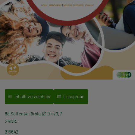
Inhaltsverzeichnis
Leseprobe
88 Seiten
4-färbig
21,0 × 29,7
SBNR.
215642