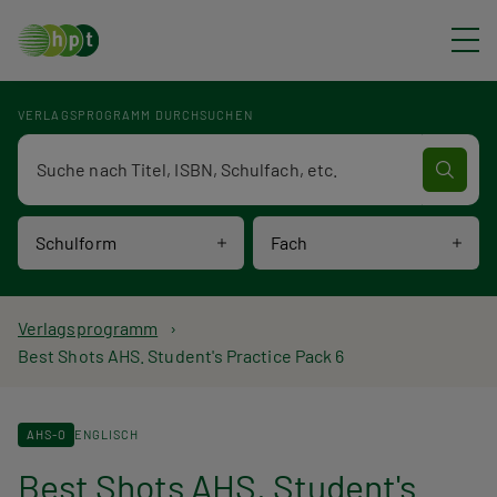
Direkt zum Inhalt
VERLAGSPROGRAMM DURCHSUCHEN
Verlagsprogramm Volltextsuche
Schulform
Fach
P
Verlagsprogramm
Best Shots AHS. Student's Practice Pack 6
f
a
AHS-O
ENGLISCH
d
Best Shots AHS. Student's