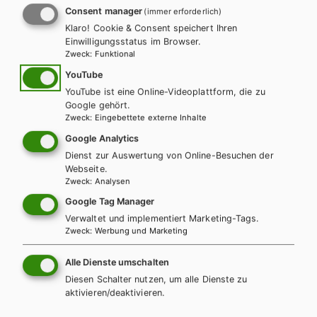
Consent manager
(immer erforderlich)
Klaro! Cookie & Consent speichert Ihren
Einwilligungsstatus im Browser.
ZUM ONLINE ZUSATZMATERIAL
Zweck
:
Funktional
YouTube
YouTube ist eine Online-Videoplattform, die zu
Google gehört.
Zweck
:
Eingebettete externe Inhalte
Weitere Bände dieser
Google Analytics
Schulbuchreihe
Dienst zur Auswertung von Online-Besuchen der
Webseite.
Zweck
:
Analysen
Google Tag Manager
Verwaltet und implementiert Marketing-Tags.
Zweck
:
Werbung und Marketing
Alle Dienste umschalten
Diesen Schalter nutzen, um alle Dienste zu
aktivieren/deaktivieren.