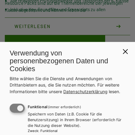
Alle relevanten Prüfungsformate und Textsorten der 6. Klasse
Resource Packs sind auf die Themenbereiche der jeweiligen
Inklusive Key, Soundfiles und Transcripts zu allen
Klasse abgestimmt und können neben der
Schularbeitsvorbereitung auch für Tests oder anderweitig zum
Hörübungen
Üben der Formate eingesetzt werden.
mit bearbeitbaren Wordfiles
WEITERLESEN
Dieses Werk ist nur für registrierte
Lehrer/innen bestellbar.
Verwendung von
Bitte
anmelden
, um zu bestellen.
personenbezogenen Daten und
Teilen
Cookies
Zielgruppe
Bitte wählen Sie die Dienste und Anwendungen von
Material für Lehrer/innen
Drittanbietern aus, die Sie nutzen möchten.
Für weitere
Informationen bitte unsere
Datenschutzerklärung
lesen.
DIGITALES LERNEN
Funktional
(immer erforderlich)
Online Zusatzmaterial
Speichern von Daten (z.B. Cookie für die
Benutzersitzung) in Ihrem Browser (erforderlich für
die Nutzung dieser Website).
Für dieses Werk gibt es kostenlose Downloads für Lehrer/innen
Zweck
:
Funktional
und Schüler/innen.