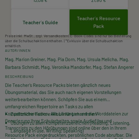
13,08 €
21,90 €
Teacher´s Resource
Teacher´s Guide
Pack
Preise inkl. MwSt., zzgl. Versandkosten | E-Book-Codes sind nur bei Bestellung
über die Schulbuchaktion enthalten. | *Exklusiv über die Schulbuchaktion
erhältlich.
AUTOR/INNEN
Mag. Marion Greiner, Mag. Pia Dorn, Mag. Ursula Melicha, Mag.
Barbara Schmidt, Mag. Veronika Mandorfer, Mag. Stefan Angerer
BESCHREIBUNG
Die Teacher’s Resource Packs bieten gänzlich neues
Übungsmaterial, das Sie auch nach eigenen Vorstellungen
weiterbearbeiten können. Schöpfen Sie aus einem
umfangreichen Repertoire an Tasks zu allen
Kompetenzbereichen. Alle Lösungen und die Worddateien zur
Zusätzliche Tasks exklusiv für LehrerInnen
Generierung Ihrer Schularbeiten sowie Audiofiles und
Übungen zu allen Kompetenzbereichen (Reading, Listening,
Transcripts zu den Hörübungen sind online über den in Ihrem
Language in use, Writing, Speaking)
Resource Pack eingedruckten, persönlichen Code abrufbar. Die