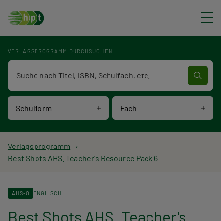
Direkt zum Inhalt
VERLAGSPROGRAMM DURCHSUCHEN
Verlagsprogramm Volltextsuche
Schulform
Fach
P
Verlagsprogramm
Best Shots AHS. Teacher's Resource Pack 6
f
a
AHS-O
ENGLISCH
d
Best Shots AHS. Teacher's