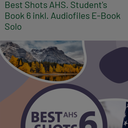
n
Best Shots AHS. Student's
Book 6 inkl. Audiofiles E-Book
a
Solo
v
i
g
a
t
i
o
n