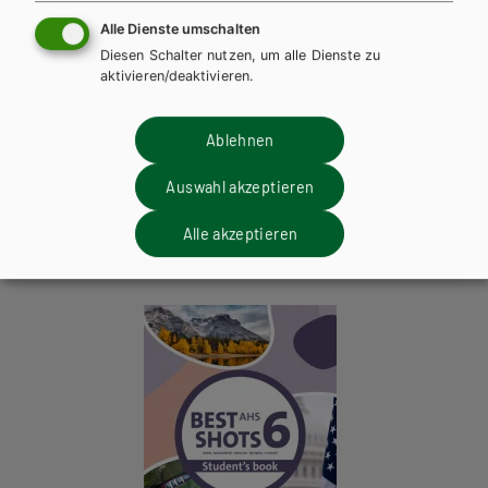
Best Shots AHS. Student's Book 5 inkl.
Alle Dienste umschalten
Audiofiles
Diesen Schalter nutzen, um alle Dienste zu
aktivieren/deaktivieren.
Lehrbuch + E-Book
Lehrbuch E-Book Solo
Lehrbuch mit E-BOOK+
Lehrbuch E-BOOK+ Solo
Ablehnen
Arbeitsbuch + E-Book
Arbeitsbuch E-Book Solo
Übungsbuch
Teacher´s Guide
Auswahl akzeptieren
Teacher´s Resource Pack
Alle akzeptieren