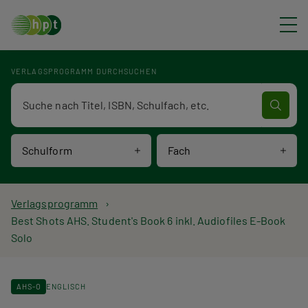
Direkt zum Inhalt
VERLAGSPROGRAMM DURCHSUCHEN
Verlagsprogramm Volltextsuche
Schulform
Fach
P
Verlagsprogramm
Best Shots AHS. Student's Book 6 inkl. Audiofiles E-Book
f
Solo
a
d
AHS-O
ENGLISCH