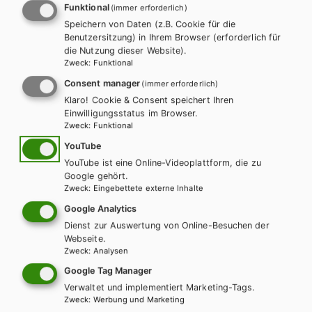
praktischen Hinweisen zu Testformaten, Grammatik und
Schulbuchreihe
Funktional
(immer erforderlich)
Textsorten (mit Mustertexten).
Speichern von Daten (z.B. Cookie für die
Benutzersitzung) in Ihrem Browser (erforderlich für
die Nutzung dieser Website).
Zweck
:
Funktional
Consent manager
(immer erforderlich)
Klaro! Cookie & Consent speichert Ihren
Einwilligungsstatus im Browser.
Zweck
:
Funktional
YouTube
YouTube ist eine Online-Videoplattform, die zu
Google gehört.
Zweck
:
Eingebettete externe Inhalte
Google Analytics
Dienst zur Auswertung von Online-Besuchen der
Webseite.
Zweck
:
Analysen
Google Tag Manager
Verwaltet und implementiert Marketing-Tags.
AHS-O
Zweck
:
Werbung und Marketing