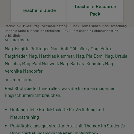
Teacher´s Resource
Teacher´s Guide
Pack
Preise inkl. MwSt., zzgl. Versandkosten | E-Book-Codes sind nur bei Bestellung
über die Schulbuchaktion enthalten. | *Exklusiv über die Schulbuchaktion
erhältlich.
AUTOR/INNEN
Mag. Brigitte Gottinger, Mag. Ralf Mühlböck, Mag. Petra
Pargfrieder, Mag. Matthias Klammer, Mag. Pia Dorn, Mag. Ursula
Melicha, Mag. Paul Nedwed, Mag. Barbara Schmidt, Mag.
Veronika Mandorfer
BESCHREIBUNG
Best Shots bietet Ihnen alles, was Sie für einen modernen
Englischunterricht brauchen!
Umfangreiche Produktpalette für Vertiefung und
Maturatraining
Praktikable und gut strukturierte Unit-Themen im Student’s
Book, Vertiefungsmöglichkeiten im Workbook