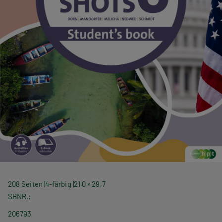
208 Seiten
4-färbig
21,0 × 29,7
SBNR.
206793