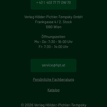
+ 43 1 403 77 77 DW 70
n
u
Verlag Hölder-Pichler-Tempsky GmbH
Frankgasse 4 / 2. Stock
m
1090 Wien
m
Öffnungszeiten
Mo – Do: 7:30 – 16:00 Uhr
e
Fr: 7:30 – 14:00 Uhr
r
i
service@hpt.at
e
Persönliche Fachberatung
r
Katalog
u
n
© 2026 Verlag Hölder-Pichler-Tempsky