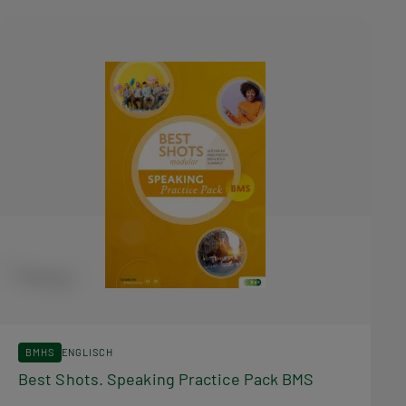
n
a
v
i
g
a
t
i
o
n
BMHS
ENGLISCH
Best Shots. Speaking Practice Pack BMS