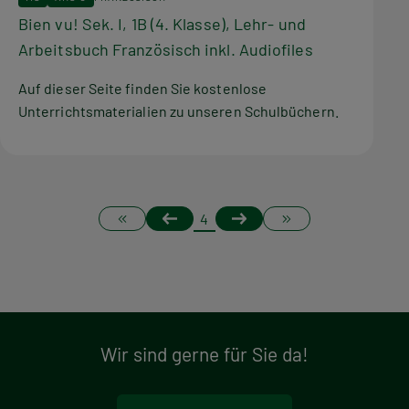
Bien vu! Sek. I, 1B (4. Klasse), Lehr- und
Arbeitsbuch Französisch inkl. Audiofiles
Auf dieser Seite finden Sie kostenlose
Unterrichtsmaterialien zu unseren Schulbüchern.
S
Erste
Vorherige
Nächste
Letzte
Page
4
Seite
Seite
Seite
Seite
e
i
t
Wir sind gerne für Sie da!
e
n