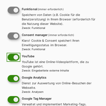
Funktional
(immer erforderlich)
Speichern von Daten (z.B. Cookie für die
Benutzersitzung) in Ihrem Browser (erforderlich für
die Nutzung dieser Website).
Zweck
:
Funktional
AHS-O
FRANZÖSISCH
Consent manager
Bien fait! MODULAIRE 4; Lehrbuch inkl.
(immer erforderlich)
Klaro! Cookie & Consent speichert Ihren
Audio-CD und MP3s
Einwilligungsstatus im Browser.
Zweck
:
Funktional
Auf dieser Seite finden Sie kostenlose
YouTube
Unterrichtsmaterialien zu unseren Schulbüchern.
YouTube ist eine Online-Videoplattform, die zu
Google gehört.
Zweck
:
Eingebettete externe Inhalte
Google Analytics
Dienst zur Auswertung von Online-Besuchen der
Webseite.
Zweck
:
Analysen
Google Tag Manager
Verwaltet und implementiert Marketing-Tags.