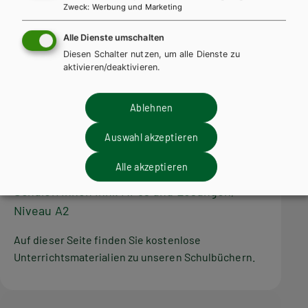
Zweck
:
Werbung und Marketing
Alle Dienste umschalten
Diesen Schalter nutzen, um alle Dienste zu
aktivieren/deaktivieren.
Ablehnen
Auswahl akzeptieren
AHS-O
FRANZÖSISCH
Alle akzeptieren
Bien fait! MODULAIRE Übungsheft für
Schüler/innen inkl. MP3s und Lösungen,
Niveau A2
Auf dieser Seite finden Sie kostenlose
Unterrichtsmaterialien zu unseren Schulbüchern.