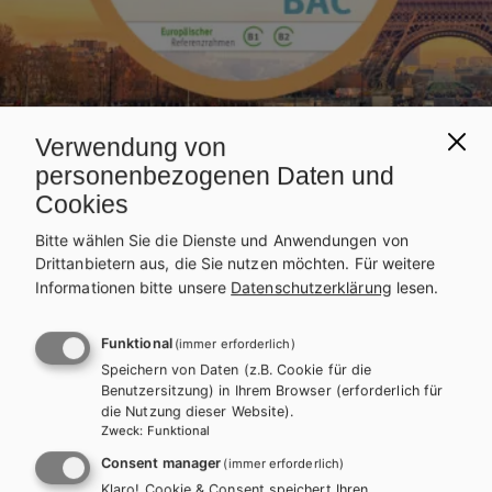
Verwendung von
personenbezogenen Daten und
Cookies
Bitte wählen Sie die Dienste und Anwendungen von
Drittanbietern aus, die Sie nutzen möchten.
Für weitere
Informationen bitte unsere
Datenschutzerklärung
lesen.
AHS-O
FRANZÖSISCH
Funktional
(immer erforderlich)
Speichern von Daten (z.B. Cookie für die
Bien fait! BAC Französisch zur
Benutzersitzung) in Ihrem Browser (erforderlich für
die Nutzung dieser Website).
Maturavorbereitung
Zweck
:
Funktional
Consent manager
(immer erforderlich)
Klaro! Cookie & Consent speichert Ihren