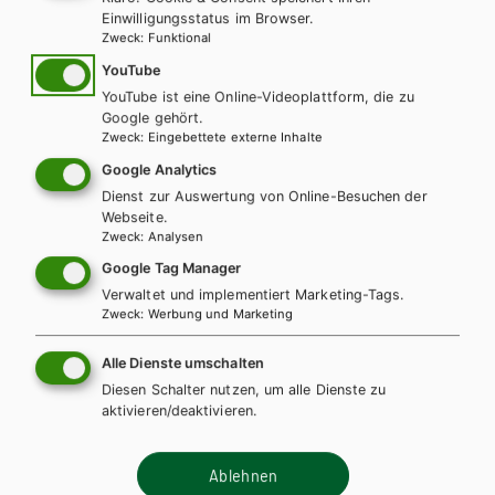
Auf dieser Seite finden Sie kostenlose Unterrichtsmaterialien zu
Einwilligungsstatus im Browser.
unseren Schulbüchern.
Zweck
:
Funktional
YouTube
INHALTE FÜR LEHRER/INNEN
YouTube ist eine Online-Videoplattform, die zu
Google gehört.
Für diese Inhalte müssen Sie mit einem
Lehrerkonto
Zweck
:
Eingebettete externe Inhalte
registriert sein.
Google Analytics
Dienst zur Auswertung von Online-Besuchen der
Webseite.
Zweck
:
Analysen
Diese Bücher könnten Sie
Google Tag Manager
Verwaltet und implementiert Marketing-Tags.
ebenfalls interessieren
Zweck
:
Werbung und Marketing
Alle Dienste umschalten
Diesen Schalter nutzen, um alle Dienste zu
aktivieren/deaktivieren.
Ablehnen