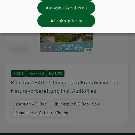
Auswahl akzeptieren
Alle akzeptieren
AHS-O
HAK/HAS
HUM/FS
Bien fait! BAC - Übungsbuch Französisch zur
Maturavorbereitung inkl. Audiofiles
Lehrbuch + E-Book
Übungsbuch E-Book Solo
Lösungsheft für Lehrer/innen