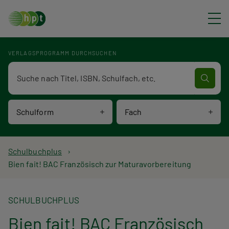
Direkt zum Inhalt
VERLAGSPROGRAMM DURCHSUCHEN
Verlagsprogramm Volltextsuche
Schulform
Fach
P
Schulbuchplus
Bien fait! BAC Französisch zur Maturavorbereitung
f
a
SCHULBUCHPLUS
d
Bien fait! BAC Französisch