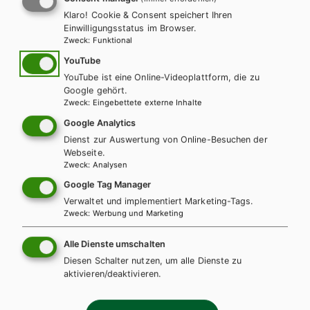
Klaro! Cookie & Consent speichert Ihren
Einwilligungsstatus im Browser.
VocabApp
Zweck
:
Funktional
YouTube
YouTube ist eine Online-Videoplattform, die zu
Die
App
für
Android-Smartphones
ist auf
Google play
erhältlich!
Google gehört.
Zweck
:
Eingebettete externe Inhalte
Google Analytics
Hörverständnisübungen
Dienst zur Auswertung von Online-Besuchen der
Webseite.
Zweck
:
Analysen
Hier kommst du zu den ...
Google Tag Manager
MP3s
Verwaltet und implementiert Marketing-Tags.
Zweck
:
Werbung und Marketing
Transkriptionen
Alle Dienste umschalten
Diesen Schalter nutzen, um alle Dienste zu
aktivieren/deaktivieren.
Lektionsvokabular