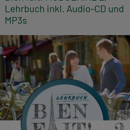
n
Lehrbuch inkl. Audio-CD und
a
MP3s
v
i
g
a
t
i
o
n