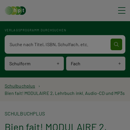
Direkt zum Inhalt
VERLAGSPROGRAMM DURCHSUCHEN
Verlagsprogramm Volltextsuche
Schulform
Fach
P
Schulbuchplus
Bien fait! MODULAIRE 2, Lehrbuch inkl. Audio-CD und MP3s
f
a
SCHULBUCHPLUS
d
Bien fait! MODULAIRE 2,