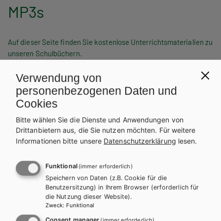
MP3s
Auf dieser Seite finden Sie kostenlose Unterrichtsmaterialien zu
unseren Schulbüchern.
INHALTE FÜR LEHRER/INNEN
Verwendung von
personenbezogenen Daten und
Für diese Inhalte müssen Sie mit einem
Lehrerkonto
Cookies
registriert sein.
Bitte wählen Sie die Dienste und Anwendungen von
INHALTE FÜR SCHÜLER/INNEN
Drittanbietern aus, die Sie nutzen möchten.
Für weitere
Informationen bitte unsere
Datenschutzerklärung
lesen.
VOCABAPP
Funktional
(immer erforderlich)
HÖRVERSTÄNDNISÜBUNGEN
Speichern von Daten (z.B. Cookie für die
Benutzersitzung) in Ihrem Browser (erforderlich für
die Nutzung dieser Website).
LEKTIONSVOKABULAR
Zweck
:
Funktional
Consent manager
(immer erforderlich)