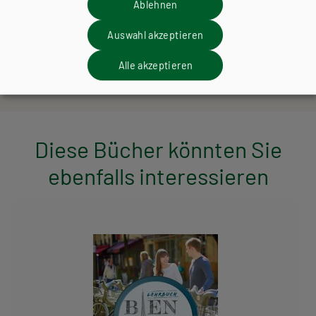
Ablehnen
Bien fait! MODULAIRE, Vocabulaire par unité
Auswahl akzeptieren
PDF |
279.5 KB
mit Lautschrift
Alle akzeptieren
(Tabellenform)
Diese Bücher könnten Sie
ebenfalls interessieren