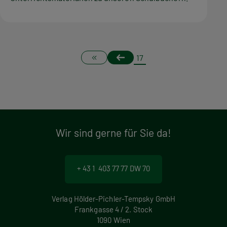
S
Erste
Vorherige
Page
17
Seite
Seite
e
i
t
Wir sind gerne für Sie da!
e
n
+ 43 1 403 77 77 DW 70
n
u
Verlag Hölder-Pichler-Tempsky GmbH
Frankgasse 4 / 2. Stock
m
1090 Wien