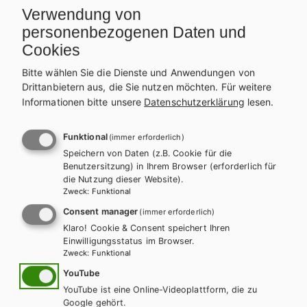
Verwendung von
personenbezogenen Daten und
Cookies
AHS-O
GESCHICHTE UND POLITISCHE BILDUNG
Bitte wählen Sie die Dienste und Anwendungen von
Weltgeschehen. Geschichte und Politische
Drittanbietern aus, die Sie nutzen möchten.
Für weitere
Bildung 5/6
Informationen bitte unsere
Datenschutzerklärung
lesen.
Auf dieser Seite finden Sie kostenlose
Funktional
(immer erforderlich)
Unterrichtsmaterialien zu unseren Schulbüchern.
Speichern von Daten (z.B. Cookie für die
Benutzersitzung) in Ihrem Browser (erforderlich für
die Nutzung dieser Website).
Zweck
:
Funktional
Consent manager
(immer erforderlich)
Klaro! Cookie & Consent speichert Ihren
Einwilligungsstatus im Browser.
Zweck
:
Funktional
YouTube
YouTube ist eine Online-Videoplattform, die zu
Google gehört.