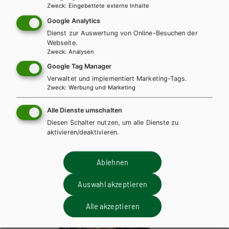
Zweck
:
Eingebettete externe Inhalte
Google Analytics
Dienst zur Auswertung von Online-Besuchen der
Webseite.
Zweck
:
Analysen
Google Tag Manager
Verwaltet und implementiert Marketing-Tags.
Zweck
:
Werbung und Marketing
AHS-O
GESCHICHTE UND POLITISCHE BILDUNG
Weltgeschehen. Geschichte und Politische
Alle Dienste umschalten
Bildung 6
Diesen Schalter nutzen, um alle Dienste zu
aktivieren/deaktivieren.
Auf dieser Seite finden Sie kostenlose
Unterrichtsmaterialien zu unseren Schulbüchern.
Ablehnen
Auswahl akzeptieren
Alle akzeptieren