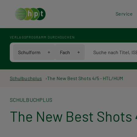
Hea
Service
Men
VERLAGSPROGRAMM DURCHSUCHEN
Verlagsprogramm Voll
Schulform
Fach
Pfadnavigation
Schulbuchplus
The New Best Shots 4/5 - HTL/HUM
SCHULBUCHPLUS
The New Best Shots