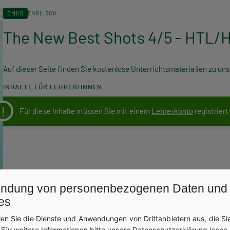
BMHS
ENGLISCH
The New Best Shots 4/5 - HTL
Auf dieser Seite finden Sie kostenlose Unterrichtsmaterialien zu u
INHALTE FÜR LEHRER/INNEN
Für diese Inhalte müssen Sie mit einem
Lehrerkonto
registriert
ndung von personenbezogenen Daten und
es
len Sie die Dienste und Anwendungen von Drittanbietern aus, die Si
.
Für weitere Informationen bitte unsere
Datenschutzerklärung
lesen.