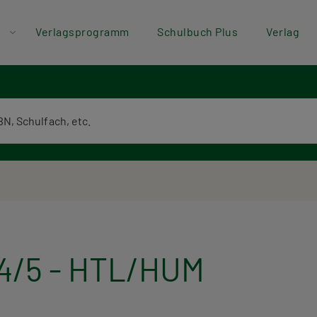
der
Direkt zum Inhalt
Verlagsprogramm
Schulbuch Plus
Verlag
ü
textsuche
 4/5 - HTL/HUM