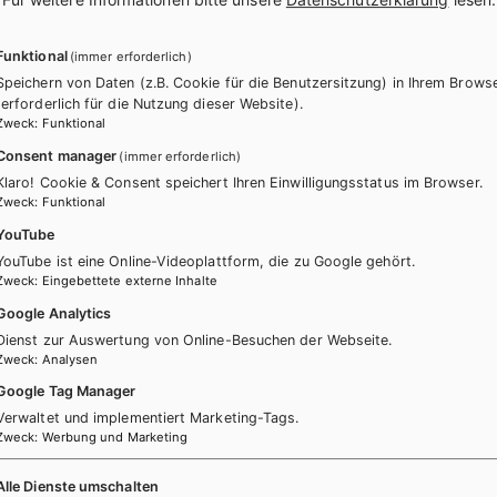
Funktional
(immer erforderlich)
Speichern von Daten (z.B. Cookie für die Benutzersitzung) in Ihrem Brows
(erforderlich für die Nutzung dieser Website).
Zweck
:
Funktional
Consent manager
(immer erforderlich)
Klaro! Cookie & Consent speichert Ihren Einwilligungsstatus im Browser.
ücher könnten Sie ebenfalls inter
Zweck
:
Funktional
YouTube
YouTube ist eine Online-Videoplattform, die zu Google gehört.
Zweck
:
Eingebettete externe Inhalte
Google Analytics
Dienst zur Auswertung von Online-Besuchen der Webseite.
Zweck
:
Analysen
Google Tag Manager
Verwaltet und implementiert Marketing-Tags.
Zweck
:
Werbung und Marketing
Alle Dienste umschalten