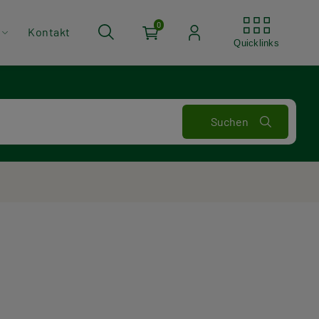
Quickli
0
Kontakt
Quicklinks