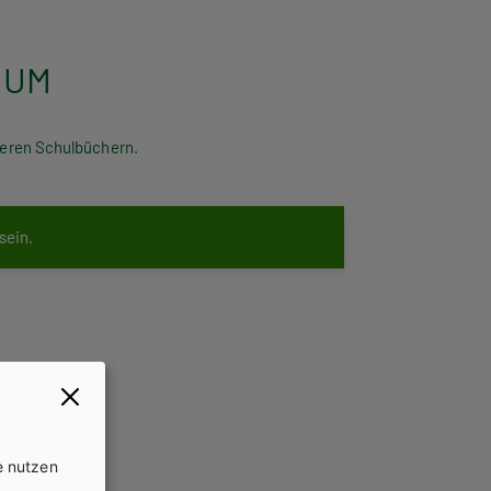
/HUM
nseren Schulbüchern.
 sein.
e nutzen