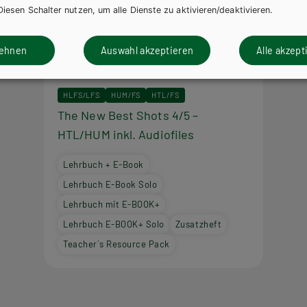
Diesen Schalter nutzen, um alle Dienste zu aktivieren/deaktivieren.
lehnen
Auswahl akzeptieren
Alle akzept
HLFS/LFS
HUM/FS
HTL/FS
The New Best Shots 4/5 –
HTL/HUM inkl. Audiofiles
Lehrbuch + E-Book
Lehrbuch E-Book Solo
Lehrbuch mit E-BOOK+
Lehrbuch E-BOOK+ Solo
Zusatzheft
Teacher´s Resource Pack