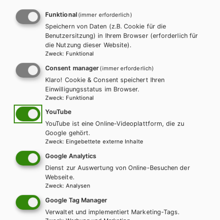
Funktional
(immer erforderlich)
Speichern von Daten (z.B. Cookie für die
Benutzersitzung) in Ihrem Browser (erforderlich für
die Nutzung dieser Website).
Zweck
:
Funktional
Consent manager
(immer erforderlich)
Klaro! Cookie & Consent speichert Ihren
Einwilligungsstatus im Browser.
Zweck
:
Funktional
HLFS/LFS
HUM/FS
HTL/FS
YouTube
The New Best Shots 3 – HTL/HUM inkl.
YouTube ist eine Online-Videoplattform, die zu
Google gehört.
Audiofiles
Zweck
:
Eingebettete externe Inhalte
Google Analytics
Lehrbuch + E-Book
Lehrbuch E-Book Solo
Dienst zur Auswertung von Online-Besuchen der
Lehrbuch mit E-BOOK+
Lehrbuch E-BOOK+ Solo
Webseite.
Zusatzheft
Teacher´s Guide
Test Pack
Zweck
:
Analysen
Teacher´s Resource Pack
Google Tag Manager
Verwaltet und implementiert Marketing-Tags.