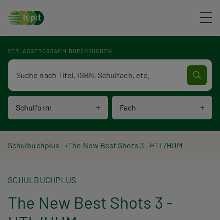
Direkt zum Inhalt
VERLAGSPROGRAMM DURCHSUCHEN
Verlagsprogramm Volltextsuche
Schulform
Fach
P
Schulbuchplus
The New Best Shots 3 - HTL/HUM
f
SCHULBUCHPLUS
a
The New Best Shots 3 -
d