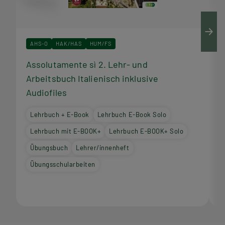
AHS-O
HAK/HAS
HUM/FS
Assolutamente sì 2. Lehr- und
A
Arbeitsbuch Italienisch inklusive
I
Audiofiles
Lehrbuch + E-Book
Lehrbuch E-Book Solo
Lehrbuch mit E-BOOK+
Lehrbuch E-BOOK+ Solo
Übungsbuch
Lehrer/innenheft
Übungsschularbeiten