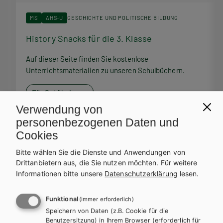
MS
AHS-U
GESCHICHTE UND POLITISCHE BILDUNG
History Snacks für die 3. Klasse
H
Auf dieser Seite finden Sie kostenlose
A
Unterrichtsmaterialien zu unseren Schulbüchern.
U
Für SchülerInnen
Verwendung von
personenbezogenen Daten und
Cookies
Bitte wählen Sie die Dienste und Anwendungen von
Service Team
Drittanbietern aus, die Sie nutzen möchten.
Für weitere
Informationen bitte unsere
Datenschutzerklärung
lesen.
Bei Fragen zu Ihrer Bestellung steht Ihnen unser Service-Team
zur Verfügung.
Funktional
(immer erforderlich)
Speichern von Daten (z.B. Cookie für die
Benutzersitzung) in Ihrem Browser (erforderlich für