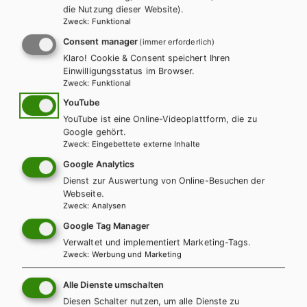
die Nutzung dieser Website).
Zweck
:
Funktional
LEHRERSERVICE
Karin Ritz
Consent manager
(immer erforderlich)
Klaro! Cookie & Consent speichert Ihren
Einwilligungsstatus im Browser.
+ 43 1 403 77 77 70
Zweck
:
Funktional
YouTube
YouTube ist eine Online-Videoplattform, die zu
karin.ritz@hpt.at
Google gehört.
Zweck
:
Eingebettete externe Inhalte
Google Analytics
LEHRERSERVICE
Dienst zur Auswertung von Online-Besuchen der
Elisabeth Gettinger
Webseite.
Zweck
:
Analysen
Google Tag Manager
+ 43 1 403 77 77 164
Verwaltet und implementiert Marketing-Tags.
Zweck
:
Werbung und Marketing
elisabeth.gettinger@hpt.at
Alle Dienste umschalten
Diesen Schalter nutzen, um alle Dienste zu