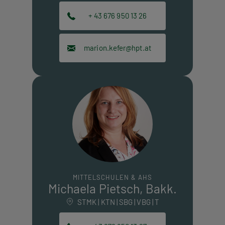
+ 43 676 950 13 26
marion.kefer@hpt.at
MITTELSCHULEN & AHS
Michaela Pietsch, Bakk.
STMK | KTN | SBG | VBG | T