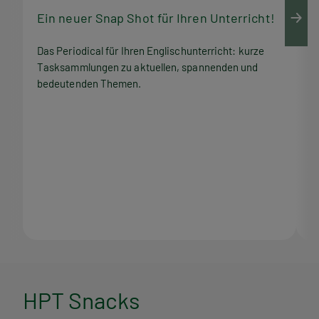
Ein neuer Snap Shot für Ihren Unterricht!
M
Das Periodical für Ihren Englischunterricht: kurze
Q
Tasksammlungen zu aktuellen, spannenden und
Z
bedeutenden Themen.
M
H
HPT Snacks