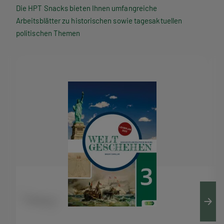
P
Die HPT Snacks bieten Ihnen umfangreiche
Arbeitsblätter zu historischen sowie tagesaktuellen
T
politischen Themen
S
n
a
c
k
s