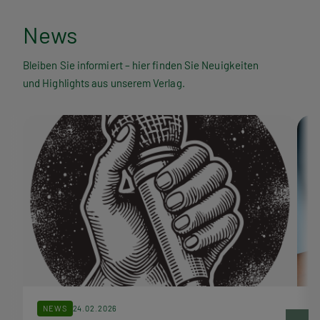
N
News
e
Bleiben Sie informiert – hier finden Sie Neuigkeiten
und Highlights aus unserem Verlag.
w
s
NEWS
24.02.2026