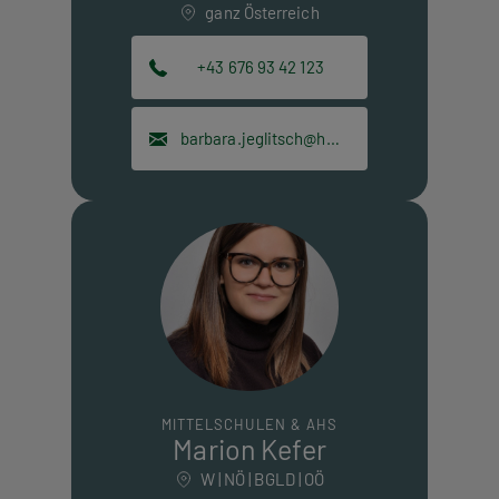
ganz Österreich
+43 676 93 42 123
barbara.jeglitsch@hpt.at
MITTELSCHULEN & AHS
Marion Kefer
W | NÖ | BGLD | OÖ