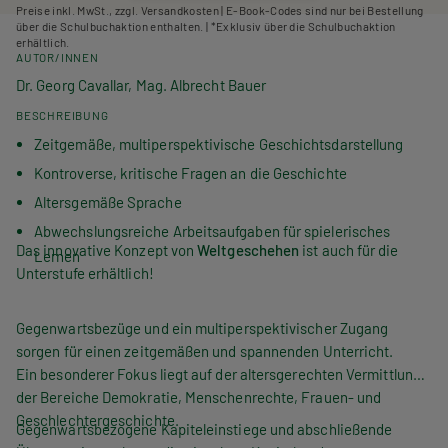
Preise inkl. MwSt., zzgl. Versandkosten | E-Book-Codes sind nur bei Bestellung
über die Schulbuchaktion enthalten. | *Exklusiv über die Schulbuchaktion
erhältlich.
AUTOR/INNEN
Dr. Georg Cavallar, Mag. Albrecht Bauer
BESCHREIBUNG
Zeitgemäße, multiperspektivische Geschichtsdarstellung
Kontroverse, kritische Fragen an die Geschichte
Altersgemäße Sprache
Abwechslungsreiche Arbeitsaufgaben für spielerisches
Das innovative Konzept von
Weltgeschehen
ist auch für die
Lernen
Unterstufe erhältlich!
Gegenwartsbezüge und ein multiperspektivischer Zugang
sorgen für einen zeitgemäßen und spannenden Unterricht.
Ein besonderer Fokus liegt auf der altersgerechten Vermittlung
der Bereiche Demokratie, Menschenrechte, Frauen- und
Geschlechtergeschichte.
Gegenwartsbezogene Kapiteleinstiege und abschließende