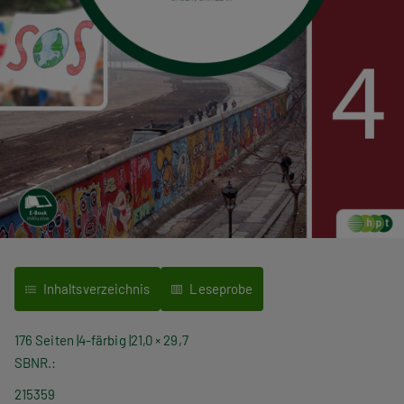
Inhaltsverzeichnis
Leseprobe
176 Seiten
4-färbig
21,0 × 29,7
SBNR.
215359