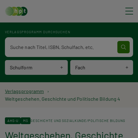
Direkt zum Inhalt
VERLAGSPROGRAMM DURCHSUCHEN
Verlagsprogramm Volltextsuche
Schulform
Fach
P
Verlagsprogramm
Weltgeschehen. Geschichte und Politische Bildung 4
f
a
AHS-U
MS
GESCHICHTE UND SOZIALKUNDE/POLITISCHE BILDUNG
d
Weltgeschehen. Geschichte