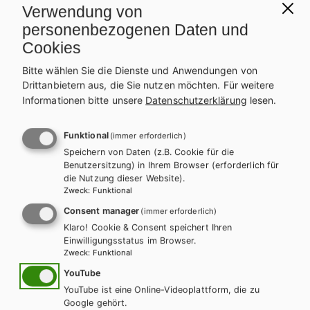
Verwendung von
personenbezogenen Daten und
Cookies
Bitte wählen Sie die Dienste und Anwendungen von
Drittanbietern aus, die Sie nutzen möchten.
Für weitere
Informationen bitte unsere
Datenschutzerklärung
lesen.
Funktional
(immer erforderlich)
Speichern von Daten (z.B. Cookie für die
Benutzersitzung) in Ihrem Browser (erforderlich für
die Nutzung dieser Website).
Zweck
:
Funktional
Consent manager
(immer erforderlich)
Klaro! Cookie & Consent speichert Ihren
Einwilligungsstatus im Browser.
Zweck
:
Funktional
AHS-U
MS
Weltgeschehen. Geschichte und Politische
YouTube
YouTube ist eine Online-Videoplattform, die zu
Bildung 3 NEU
Google gehört.