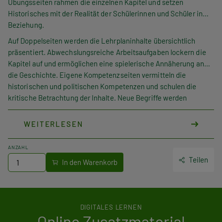
Übungsseiten rahmen die einzelnen Kapitel und setzen
Historisches mit der Realität der Schülerinnen und Schüler in
Beziehung.
Auf Doppelseiten werden die Lehrplaninhalte übersichtlich
präsentiert. Abwechslungsreiche Arbeitsaufgaben lockern die
Kapitel auf und ermöglichen eine spielerische Annäherung an
die Geschichte. Eigene Kompetenzseiten vermitteln die
historischen und politischen Kompetenzen und schulen die
kritische Betrachtung der Inhalte. Neue Begriffe werden
kompakt und verständlich erklärt. Die Rubrik „Wusstest du …“
liefert Wissenswertes, „Funfacts“ und wichtige Ergänzungen zu
WEITERLESEN
den Kapitelinhalten.
ANZAHL
Teilen
DIGITALES LERNEN
Online Zusatzmaterial