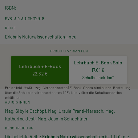
ISBN
978-3-230-05029-8
REIHE
Erlebnis Naturwissenschaften - neu
PRODUKTVARIANTEN
Lehrbuch E-Book Solo
Lehrbuch + E-Book
17,61 €
22,32 €
Schulbuchaktion*
Preise inkl. MwSt., zzgl. Versandkosten | E-Book-Codes sind nur bei Bestellung
über die Schulbuchaktion enthalten. | *Exklusiv über die Schulbuchaktion
erhältlich.
AUTOR/INNEN
Mag. Sibylle Gschöpf, Mag. Ursula Prantl-Maresch, Mag.
Katharina Jestl, Mag. Jasmin Schachtner
BESCHREIBUNG
Die beliebte Reihe
Erlebnis Naturwissenschaften
ist fit für die