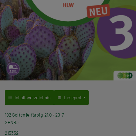
Inhaltsverzeichnis
Leseprobe
192 Seiten
4-färbig
21,0 × 29,7
SBNR.
215332