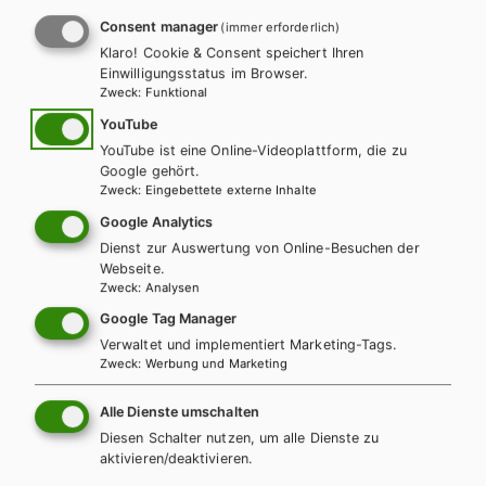
Consent manager
(immer erforderlich)
DIGITALES LERNEN
Online Zusatzmaterial
Klaro! Cookie & Consent speichert Ihren
Einwilligungsstatus im Browser.
Zweck
:
Funktional
Für dieses Werk gibt es kostenlose Downloads für Lehrer/innen
YouTube
und Schüler/innen.
YouTube ist eine Online-Videoplattform, die zu
Google gehört.
Zweck
:
Eingebettete externe Inhalte
ZUM ONLINE ZUSATZMATERIAL
Google Analytics
Dienst zur Auswertung von Online-Besuchen der
Webseite.
Zweck
:
Analysen
Google Tag Manager
Weitere Bände dieser
Verwaltet und implementiert Marketing-Tags.
Zweck
:
Werbung und Marketing
Schulbuchreihe
Alle Dienste umschalten
Diesen Schalter nutzen, um alle Dienste zu
aktivieren/deaktivieren.