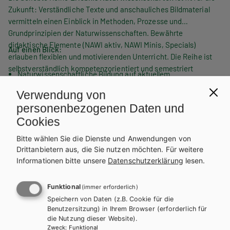
Zukunft: Verständliche Texte und anschauliches Bildmaterial
vermitteln einen Einblick in Methoden, Prozesse und
Grundprinzipien der Naturwissenschaften. Bewährte
didaktische Elemente
(NAWI aktiv, NAWI Minis, Specials)
Auf einen Blick:
erlauben flexiblen und motivierenden Unterricht. Die Reihe ist
selbstverständlich kompetenzorientiert und semestriert
Naturwissenschaftliche Bildung auf aktuellem
strukturiert.
Forschungsstand
Verwendung von
Motivation und Engagement durch zahlreiche didaktische
personenbezogenen Daten und
Elemente
Cookies
Checkpoints am Ende jedes großen Themenabschnitts zur
Bitte wählen Sie die Dienste und Anwendungen von
Verständnisüberprüfung
Drittanbietern aus, die Sie nutzen möchten.
Für weitere
Übersichtlich und verständlich
WEITERLESEN
Informationen bitte unsere
Datenschutzerklärung
lesen.
Online-Glossar mit Fachbegriffen
ANZAHL
Funktional
(immer erforderlich)
Teilen
Speichern von Daten (z.B. Cookie für die
Benutzersitzung) in Ihrem Browser (erforderlich für
die Nutzung dieser Website).
Zweck
:
Funktional