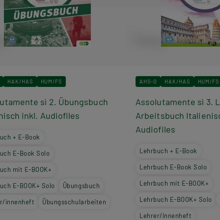
HAK/HAS
HUM/FS
AHS-O
HAK/HAS
HUM/FS
utamente sì 2. Übungsbuch
Assolutamente sì 3. 
enisch inkl. Audiofiles
Arbeitsbuch Italienis
Audiofiles
uch + E-Book
Lehrbuch + E-Book
uch E-Book Solo
Lehrbuch E-Book Solo
uch mit E-BOOK+
Lehrbuch mit E-BOOK+
uch E-BOOK+ Solo
Übungsbuch
Lehrbuch E-BOOK+ Solo
r/innenheft
Übungsschularbeiten
Lehrer/innenheft