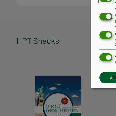
HPT Snacks
HPT
Snacks
Ab