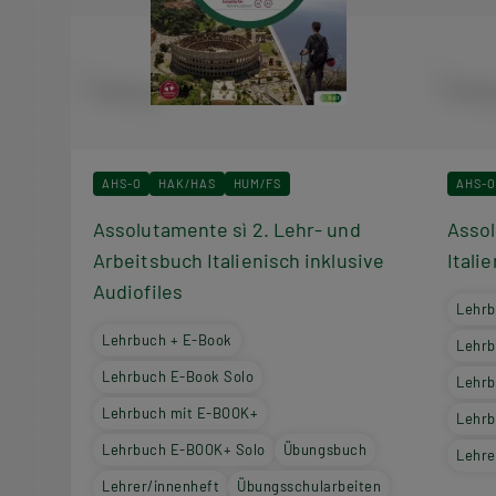
AHS-O
HAK/HAS
HUM/FS
AHS-O
Assolutamente sì 2. Lehr- und
Assol
Arbeitsbuch Italienisch inklusive
Itali
Audiofiles
Lehrb
Lehrbuch + E-Book
Lehrb
Lehrbuch E-Book Solo
Lehrb
Lehrbuch mit E-BOOK+
Lehrb
Lehrbuch E-BOOK+ Solo
Übungsbuch
Lehre
Lehrer/innenheft
Übungsschularbeiten