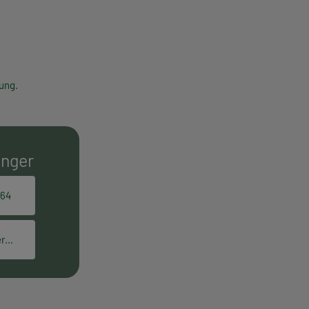
ung.
E
inger
164
elisabeth.gettinger@hpt.at