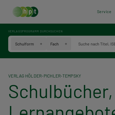
Hea
Service
Men
VERLAGSPROGRAMM DURCHSUCHEN
Verlagsprogramm Voll
Schulform
Fach
VERLAG HÖLDER-PICHLER-TEMPSKY
Schulbücher, 
Lernangebot