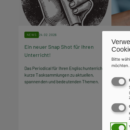
NEWS
24.02.2026
NEWS
Verwe
Ein neuer Snap Shot für Ihren
Markt
Cooki
Unterricht!
Bitte wäh
Qualit
möchten
ohne Z
Das Periodical für Ihren Englischunterricht:
einfac
kurze Tasksammlungen zu aktuellen,
spannenden und bedeutenden Themen.