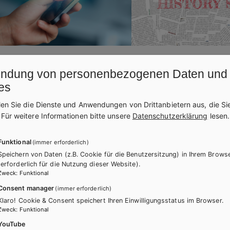
17.02.2026
NEWS
13.10.2025
ndung von personenbezogenen Daten und
platz Lernapps
History Snacks
es
len Sie die Dienste und Anwendungen von Drittanbietern aus, die Si
ätsgeprüfte Apps für Ihren Unterricht
Die perfekte Ergänzung für
.
Für weitere Informationen bitte unsere
Datenschutzerklärung
lesen.
usatzkosten bestellen? Ganz
mit Weltgeschehen: laufe
h auf dem Marktplatz Lernapps.
Arbeitsblätter für die Ober
Funktional
(immer erforderlich)
Speichern von Daten (z.B. Cookie für die Benutzersitzung) in Ihrem Brows
(erforderlich für die Nutzung dieser Website).
Zweck
:
Funktional
Consent manager
(immer erforderlich)
Klaro! Cookie & Consent speichert Ihren Einwilligungsstatus im Browser.
Zweck
:
Funktional
YouTube