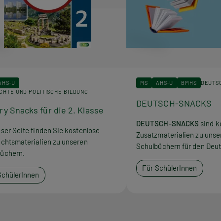
AHS-U
MS
AHS-U
BMHS
DEUTS
CHTE UND POLITISCHE BILDUNG
DEUTSCH-SNACKS
ry Snacks für die 2. Klasse
DEUTSCH-SNACKS
sind k
eser Seite finden Sie kostenlose
Zusatzmaterialien zu unse
ichtsmaterialien zu unseren
Schulbüchern für den Deut
üchern.
Für SchülerInnen
SchülerInnen