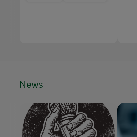
News
News