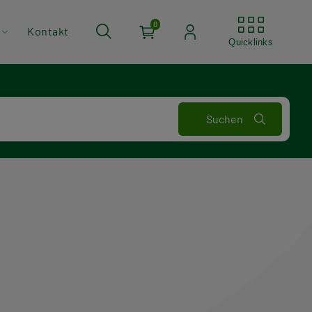
Quickli
0
Kontakt
Quicklinks