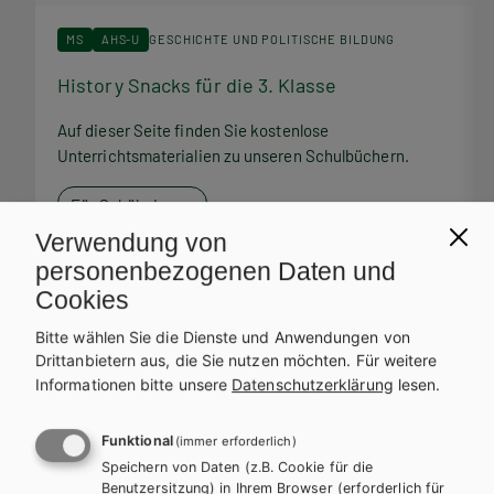
MS
AHS-U
GESCHICHTE UND POLITISCHE BILDUNG
History Snacks für die 3. Klasse
H
Auf dieser Seite finden Sie kostenlose
A
Unterrichtsmaterialien zu unseren Schulbüchern.
U
Für SchülerInnen
Verwendung von
personenbezogenen Daten und
Cookies
Bitte wählen Sie die Dienste und Anwendungen von
Service Team
Drittanbietern aus, die Sie nutzen möchten.
Für weitere
Informationen bitte unsere
Datenschutzerklärung
lesen.
Bei Fragen zu Ihrer Bestellung steht Ihnen unser Service-Team
zur Verfügung.
Funktional
(immer erforderlich)
Speichern von Daten (z.B. Cookie für die
Benutzersitzung) in Ihrem Browser (erforderlich für