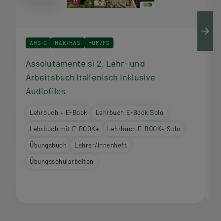
AHS-O
HAK/HAS
HUM/FS
Assolutamente sì 2. Lehr- und
A
Arbeitsbuch Italienisch inklusive
I
Audiofiles
Lehrbuch + E-Book
Lehrbuch E-Book Solo
Lehrbuch mit E-BOOK+
Lehrbuch E-BOOK+ Solo
Übungsbuch
Lehrer/innenheft
Übungsschularbeiten