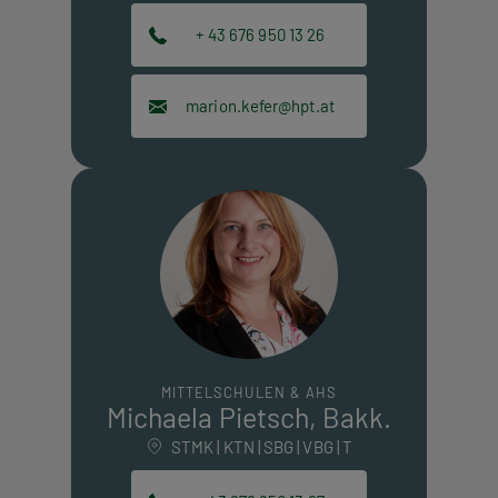
+ 43 676 950 13 26
marion.kefer@hpt.at
MITTELSCHULEN & AHS
Michaela Pietsch, Bakk.
STMK | KTN | SBG | VBG | T