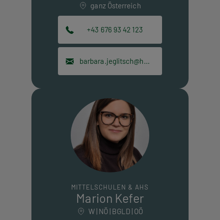
ganz Österreich
+43 676 93 42 123
barbara.jeglitsch@hpt.at
MITTELSCHULEN & AHS
Marion Kefer
W | NÖ | BGLD | OÖ