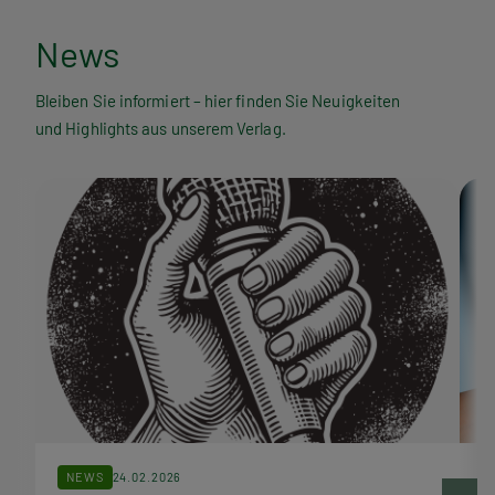
N
News
e
Bleiben Sie informiert – hier finden Sie Neuigkeiten
und Highlights aus unserem Verlag.
w
s
NEWS
24.02.2026