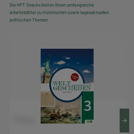
P
Die HPT Snacks bieten Ihnen umfangreiche
Arbeitsblätter zu historischen sowie tagesaktuellen
T
politischen Themen
S
n
a
c
k
s