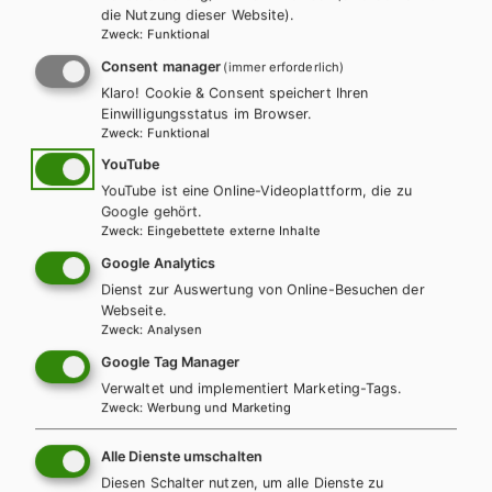
die Nutzung dieser Website).
Zweck
:
Funktional
LEHRERSERVICE
Karin Ritz
Consent manager
(immer erforderlich)
Klaro! Cookie & Consent speichert Ihren
Einwilligungsstatus im Browser.
+ 43 1 403 77 77 70
Zweck
:
Funktional
YouTube
YouTube ist eine Online-Videoplattform, die zu
karin.ritz@hpt.at
Google gehört.
Zweck
:
Eingebettete externe Inhalte
Google Analytics
LEHRERSERVICE
Dienst zur Auswertung von Online-Besuchen der
Elisabeth Gettinger
Webseite.
Zweck
:
Analysen
Google Tag Manager
+ 43 1 403 77 77 164
Verwaltet und implementiert Marketing-Tags.
Zweck
:
Werbung und Marketing
elisabeth.gettinger@hpt.at
Alle Dienste umschalten
Diesen Schalter nutzen, um alle Dienste zu