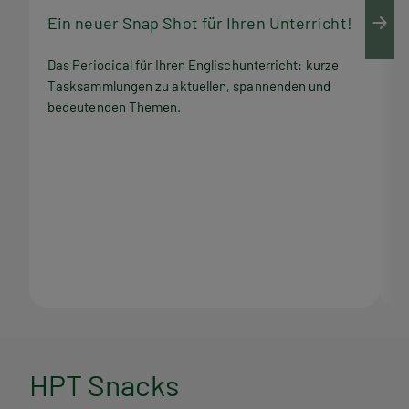
Ein neuer Snap Shot für Ihren Unterricht!
M
Das Periodical für Ihren Englischunterricht: kurze
Q
Tasksammlungen zu aktuellen, spannenden und
Z
bedeutenden Themen.
M
H
HPT Snacks