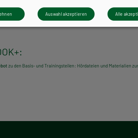
tersadäquaten Texten.
lehnen
Auswahl akzeptieren
Alle akzept
BOOK+:
ebot
zu den Basis- und Trainingsteilen: Hördateien und Materialien z