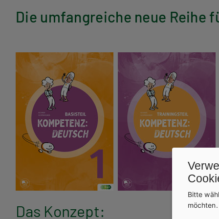
Die umfangreiche neue Reihe fü
Verwe
Cooki
Bitte wäh
möchten
Das Konzept: