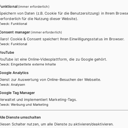
Funktional
(immer erforderlich)
 Orientierungen:
integrativer Deutschunterricht
,
Kompetenzorientie
Speichern von Daten (z.B. Cookie für die Benutzersitzung) in Ihrem Brows
e didaktische Elemente bauen gezielt verschiedene Wissensarten auf
(erforderlich für die Nutzung dieser Website).
ungswissen zur Lösung von Aufgaben und Problemen. Am Ende jedes 
Zweck
:
Funktional
schätzung.
Consent manager
(immer erforderlich)
e Konzepte wie z.B. prozessorientierte Schreibdidaktik, didaktische
Klaro! Cookie & Consent speichert Ihren Einwilligungsstatus im Browser.
Zweck
:
Funktional
nalen Grammatikunterricht. Mit diesen Ansätzen eignet sich die Reihe
YouTube
YouTube ist eine Online-Videoplattform, die zu Google gehört.
Zweck
:
Eingebettete externe Inhalte
Google Analytics
Dienst zur Auswertung von Online-Besuchen der Webseite.
Zweck
:
Analysen
Google Tag Manager
Verwaltet und implementiert Marketing-Tags.
Zweck
:
Werbung und Marketing
rch weiterführende Übungen, auf die im
Basisteil
an den entsprechen
Alle Dienste umschalten
Diesen Schalter nutzen, um alle Dienste zu aktivieren/deaktivieren.