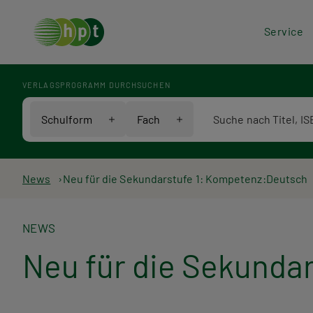
Hea
Service
Men
VERLAGSPROGRAMM DURCHSUCHEN
Verlagsprogramm Voll
Schulform
Fach
Pfadnavigation
News
Neu für die Sekundarstufe 1: Kompetenz:Deutsch
NEWS
Neu für die Sekunda