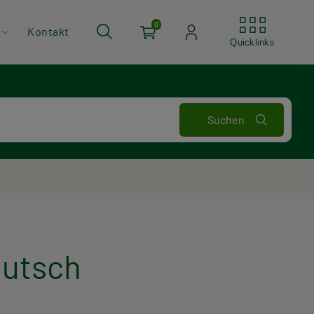
Quickli
0
Kontakt
Quicklinks
eutsch