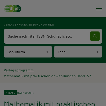
Direkt zum Inhalt
VERLAGSPROGRAMM DURCHSUCHEN
Verlagsprogramm Volltextsuche
Schulform
Fach
P
Verlagsprogramm
Mathematik mit praktischen Anwendungen Band 2/3
f
a
HTL/FS
MATHEMATIK
d
Mathematik mit praktischen