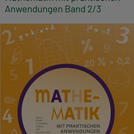
n
Anwendungen Band 2/3
a
v
i
g
a
t
i
o
n