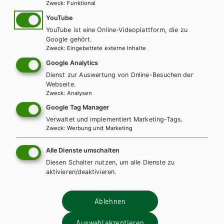
Mag. Christina Camilo, Ing. Wolfgang Drs, MMag. Susanne
Zweck
:
Funktional
Pollack-Drs, Mag. Ursula Puhm, Mag. Eva-Maria Sidlo, Mag.
YouTube
Cornelia Steinmair
YouTube ist eine Online-Videoplattform, die zu
Google gehört.
BESCHREIBUNG
Zweck
:
Eingebettete externe Inhalte
Die zweibändige Reihe
Mathematik mit praktischen
Google Analytics
Anwendungen
ist ideal auf den Mathematikunterricht an
Dienst zur Auswertung von Online-Besuchen der
technischen, gewerblichen und kunstgewerblichen
Webseite.
Fachschulen zugeschnitten.
Zweck
:
Analysen
Sie bietet:
Google Tag Manager
Verwaltet und implementiert Marketing-Tags.
Zweck
:
Werbung und Marketing
Klar strukturierte Kapitel
Musteraufgaben
Alle Dienste umschalten
Nach Schwierigkeit differenzierte Aufgaben
Diesen Schalter nutzen, um alle Dienste zu
aktivieren/deaktivieren.
Zusammenfassungen
Wissenschecks mit Lösungen
Ablehnen
Inkl. Lösungen am Buchende
WEITERLESEN
Inklusive E-BOOK+ erhältlich
Auswahl akzeptieren