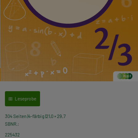
Leseprobe
304 Seiten
4-färbig
21,0 × 29,7
SBNR.
225432