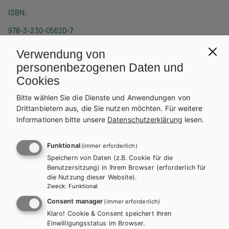
ISBN
978-3-230-05620-7
REIHE
Verwendung von
Mathematik mit praktischen Anwendungen
personenbezogenen Daten und
Cookies
PRODUKTVARIANTEN
Bitte wählen Sie die Dienste und Anwendungen von
Lehrbuch E-Book Solo
Drittanbietern aus, die Sie nutzen möchten.
Für weitere
Lehrbuch + E-Book
23,72 €
Informationen bitte unsere
Datenschutzerklärung
lesen.
28,93 €
Schulbuchaktion*
Funktional
(immer erforderlich)
Lehrbuch mit E-BOOK+
Lösungen
Speichern von Daten (z.B. Cookie für die
35,53 €
11,90 €
Benutzersitzung) in Ihrem Browser (erforderlich für
Schulbuchaktion*
die Nutzung dieser Website).
Zweck
:
Funktional
Preise inkl. MwSt., zzgl. Versandkosten | E-Book-Codes sind nur bei Bestellung
über die Schulbuchaktion enthalten. | *Exklusiv über die Schulbuchaktion
Consent manager
(immer erforderlich)
erhältlich.
Klaro! Cookie & Consent speichert Ihren
AUTOR/INNEN
Einwilligungsstatus im Browser.