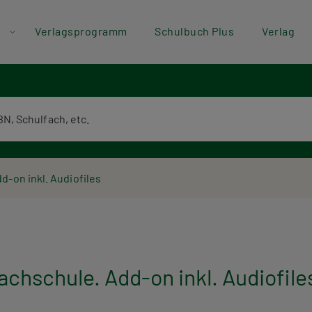
der
Direkt zum Inhalt
Verlagsprogramm
Schulbuch Plus
Verlag
ü
textsuche
d-on inkl. Audiofiles
chschule. Add-on inkl. Audiofile