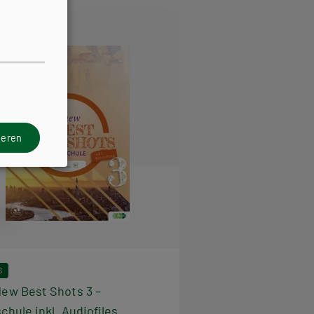
ieren
S
ew Best Shots 3 –
chule inkl. Audiofiles