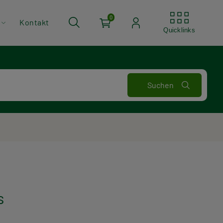
Quickli
0
Kontakt
Quicklinks
s