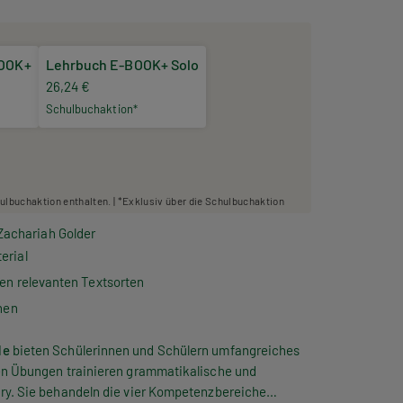
BOOK+
Lehrbuch E-BOOK+ Solo
26,24 €
Schulbuchaktion*
hulbuchaktion enthalten. | *Exklusiv über die Schulbuchaktion
 Zachariah Golder
erial
en relevanten Textsorten
nen
le
bieten Schülerinnen und Schülern umfangreiches
nen Übungen trainieren grammatikalische und
ry.
Sie behandeln die vier Kompetenzbereiche