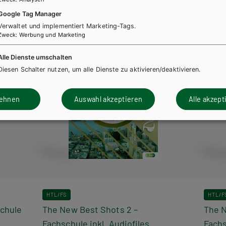
Google Tag Manager
Verwaltet und implementiert Marketing-Tags.
Zweck
:
Werbung und Marketing
Alle Dienste umschalten
Diesen Schalter nutzen, um alle Dienste zu aktivieren/deaktivieren.
lehnen
Auswahl akzeptieren
Alle akzept
HTL/FS
HTL/F
schule
The New Best Shots 2 –
The N
Fachschule inkl. Audiofiles
Fachs