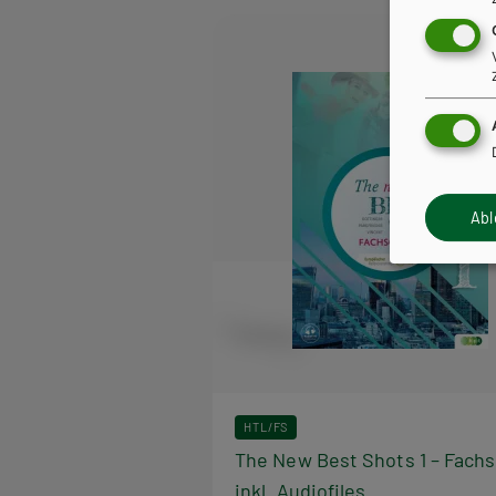
Ab
HTL/FS
The New Best Shots 1 – Fach
inkl. Audiofiles