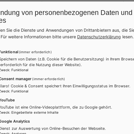
(Reading, Listening, Speaking
und
Writing)
und a
ndung von personenbezogenen Daten und
Alle Tasks sind auf die einzelnen
Units
des Schu
es
Aufgabenstellungen und
Listening text transcri
Soundfiles stehen kostenlos als MP3s zum Down
len Sie die Dienste und Anwendungen von Drittanbietern aus, die Si
.
Für weitere Informationen bitte unsere
Datenschutzerklärung
lesen.
Funktional
(immer erforderlich)
Speichern von Daten (z.B. Cookie für die Benutzersitzung) in Ihrem Brows
WEITERLESEN
(erforderlich für die Nutzung dieser Website).
Zweck
:
Funktional
AHL
Consent manager
(immer erforderlich)
Klaro! Cookie & Consent speichert Ihren Einwilligungsstatus im Browser.
Zweck
:
Funktional
YouTube
YouTube ist eine Online-Videoplattform, die zu Google gehört.
Zweck
:
Eingebettete externe Inhalte
Google Analytics
itere Bände dieser Schulbuchre
Dienst zur Auswertung von Online-Besuchen der Webseite.
Zweck
:
Analysen