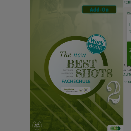
REI
P
Prei
erhäl
AUT
BES