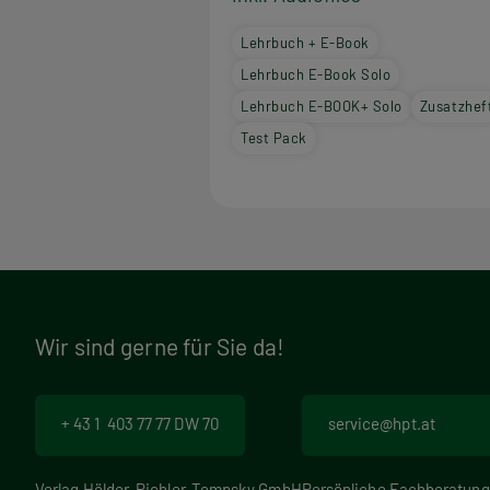
Lehrbuch + E-Book
Lehrbuch E-Book Solo
Lehrbuch E-BOOK+ Solo
Zusatzhef
Test Pack
Wir sind gerne für Sie da!
+ 43 1 403 77 77 DW 70
service@hpt.at
Verlag Hölder-Pichler-Tempsky GmbH
Persönliche Fachberatung