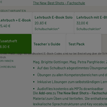
HE
The New Best Shots - Fachschule
RODUKTVARIANTEN
Lehrbuch E-Book Solo
Lehrbuch mit E-
Lehrbuch + E-Book
20,83 €
32,00 €
25,40 €
Schulbuchaktion*
Schulbuchaktion*
Zusatzheft
Teacher´s Guide
Test Pack
18,90 €
se inkl. MwSt., zzgl. Versandkosten | E-Book-Codes sind nur bei Bestellung über die Sc
tlich.
OR/INNEN
Mag. Brigitte Gottinger, Mag. Petra Pargfrieder,
CHREIBUNG
Auf das Schulbuch abgestimmtes Übungsmat
Übungen zu allen Kompetenzbereichen und d
Inklusive Lösungen zum selbstständigen Ler
Audiofiles kostenlos als MP3s downloadbar
Die
Add-ons
zu
The New Best Shots –
Fachschu
Material zum Üben und Vertiefen. Die enthalte
lexikalische Sprachstrukturen und
Key vocabula