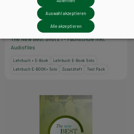
Ablehnen
Auswahl akzeptieren
Alle akzeptieren
HTL/FS
The New Best Shots 1 – Fachschule inkl.
Audiofiles
Lehrbuch + E-Book
Lehrbuch E-Book Solo
Lehrbuch E-BOOK+ Solo
Zusatzheft
Test Pack