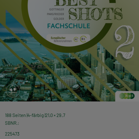
188 Seiten
4-färbig
21,0 × 29,7
SBNR.
225473