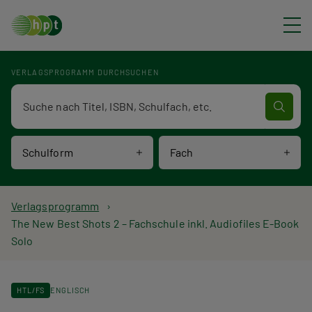
Direkt zum Inhalt
VERLAGSPROGRAMM DURCHSUCHEN
Verlagsprogramm Volltextsuche
Schulform
Fach
P
Verlagsprogramm
The New Best Shots 2 – Fachschule inkl. Audiofiles E-Book
f
Solo
a
d
HTL/FS
ENGLISCH