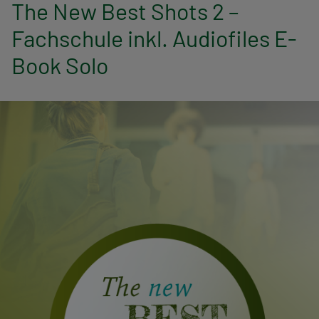
n
The New Best Shots 2 –
Fachschule inkl. Audiofiles E-
a
Book Solo
v
i
g
a
t
i
o
n