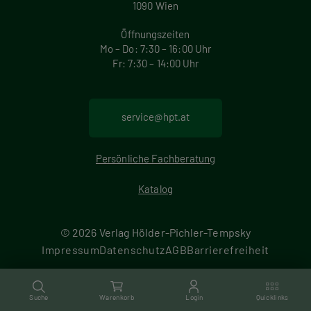
1090 Wien
Öffnungszeiten
Mo – Do: 7:30 – 16:00 Uhr
Fr: 7:30 – 14:00 Uhr
service@hpt.at
Persönliche Fachberatung
Katalog
© 2026 Verlag Hölder-Pichler-Tempsky
F
Impressum
Datenschutz
AGB
Barrierefreiheit
M
u
Suche
Warenkorb
Login
Quicklinks