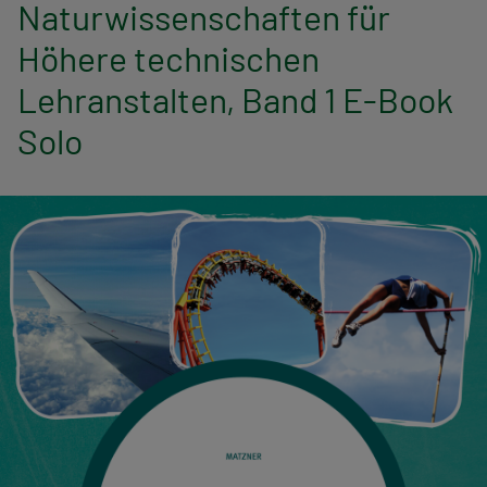
n
Naturwissenschaften für
Höhere technischen
a
Lehranstalten, Band 1 E-Book
v
Solo
i
g
a
t
i
o
n