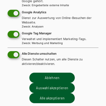
Google gehört.
Zweck
:
Eingebettete externe Inhalte
Google Analytics
Dienst zur Auswertung von Online-Besuchen der
Webseite.
Zweck
:
Analysen
Google Tag Manager
Verwaltet und implementiert Marketing-Tags.
Zweck
:
Werbung und Marketing
Alle Dienste umschalten
Diesen Schalter nutzen, um alle Dienste zu
aktivieren/deaktivieren.
Ablehnen
HTL/FS
Naturwissenschaften für Höhere technische
Auswahl akzeptieren
Lehranstalten, Band 1
Alle akzeptieren
Lehrbuch + E-Book
Lehrbuch E-Book Solo