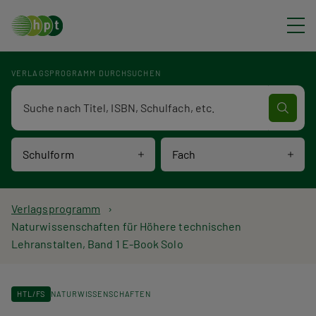
Direkt zum Inhalt
VERLAGSPROGRAMM DURCHSUCHEN
Verlagsprogramm Volltextsuche
Schulform
Fach
P
Verlagsprogramm
Naturwissenschaften für Höhere technischen
f
Lehranstalten, Band 1 E-Book Solo
a
d
HTL/FS
NATURWISSENSCHAFTEN