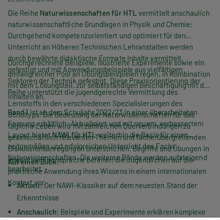
Die Reihe
Naturwissenschaften für HTL
vermittelt anschaulich
naturwissenschaftliche Grundlagen in Physik und Chemie:
Durchgehend kompetenzorientiert und optimiert für den
Unterricht an Höheren Technischen Lehranstalten werden
durch bewährte didaktische Formate Inhalte vermittelt,
Durchgerechnete Beispiele, illustrierte Experimente sowie ein
gefestigt und mit Anwendungsbeispiele aus vielfältigen
umfangreicher Pool an Übungsbeispielen regen, in Kombination
Sektoren der Technik gefestigt. Diese Praxisorientierung der
mit dem Lösungsteil, zur selbstständigen Beschäftigung mit den
Reihe unterstützt die jugendgerechte Vermittlung des
Inhalten an.
Lernstoffs in den verschiedenen Spezialisierungen des
Band 1
ist ab dem Schuljahr 2022/23 in einer überarbeiteten
Schultyps. Die Bedeutung der Naturwissenschaften für das
Fassung erhältlich: Aktualisiert und mit neuem, verbessertem
tägliche Leben wird mit zahlreichen Querverbindungen zu
Layout bietet
NAWI für HTL
weiterhin die Basis für einen
gesellschaftlich relevanten Themen und fächerübergreifenden
zeitgemäßen und erfolgreichen Unterricht des Fachs
Diskussionsanregungen unterstrichen. Begriffe und Übungen in
Naturwissenschaften. Die weiteren Bände werden aufsteigend
englischer Fachsprache bereiten die Jugendlichen auf die
Auf einen Blick:
bearbeitet.
praktische Anwendung ihres Wissens in einem internationalen
Kontext vor.
Aktuell:
Der NAWI-Klassiker auf dem neuesten Stand der
Erkenntnisse
Anschaulich:
Beispiele und Experimente erklären komplexe