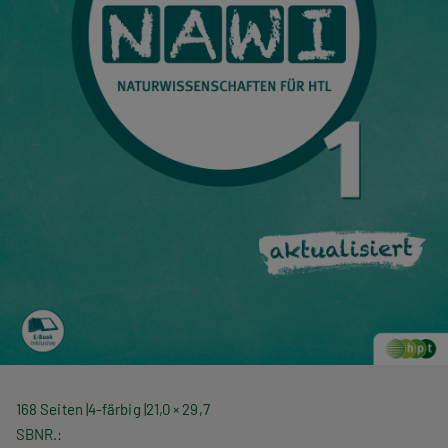
168 Seiten
4-färbig
21,0 × 29,7
SBNR.