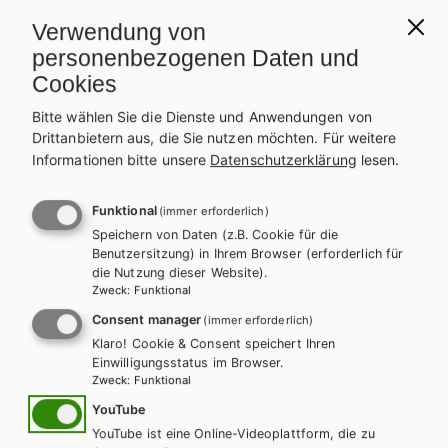
Inhalte
Verwendung von
Bei Bestellung über die Schulbuchaktion erhalten Sie und Ihre
Anwendungsorientiert:
Zahlreiche Übungsbeispiele aus
Schüler/innen das Buch automatisch und ohne Mehrkosten
personenbezogenen Daten und
Alltag und Technik
auch als E-Book.
Cookies
Bitte wählen Sie die Dienste und Anwendungen von
Drittanbietern aus, die Sie nutzen möchten.
Für weitere
WEITERLESEN
Informationen bitte unsere
Datenschutzerklärung
lesen.
Exklusiv über die Schulbuchaktion
Funktional
(immer erforderlich)
erhältlich.
Teilen
Speichern von Daten (z.B. Cookie für die
Benutzersitzung) in Ihrem Browser (erforderlich für
die Nutzung dieser Website).
Zweck
:
Funktional
Consent manager
(immer erforderlich)
Weitere Bände dieser
Klaro! Cookie & Consent speichert Ihren
Einwilligungsstatus im Browser.
Schulbuchreihe
Zweck
:
Funktional
YouTube
YouTube ist eine Online-Videoplattform, die zu