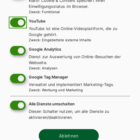
Klaro! Cookie & Consent speichert Ihren
Lehrbuch + E-Book
Lehrbuch E-Book Solo
Einwilligungsstatus im Browser.
Zweck
:
Funktional
YouTube
YouTube ist eine Online-Videoplattform, die zu
Google gehört.
Zweck
:
Eingebettete externe Inhalte
Google Analytics
Dienst zur Auswertung von Online-Besuchen der
Webseite.
Zweck
:
Analysen
Google Tag Manager
Verwaltet und implementiert Marketing-Tags.
Zweck
:
Werbung und Marketing
Alle Dienste umschalten
Diesen Schalter nutzen, um alle Dienste zu
aktivieren/deaktivieren.
HTL/FS
Ablehnen
Naturwissenschaften für Höhere technischen