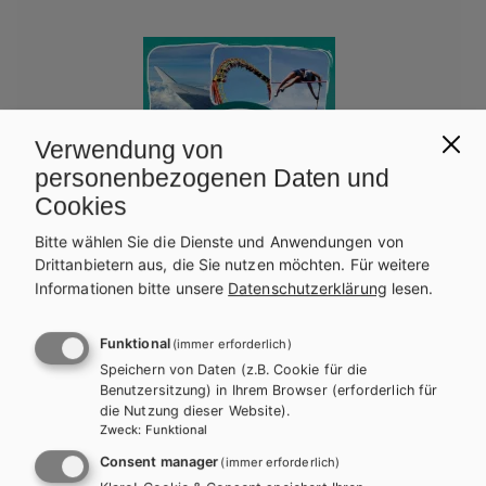
Verwendung von
personenbezogenen Daten und
Cookies
Bitte wählen Sie die Dienste und Anwendungen von
Drittanbietern aus, die Sie nutzen möchten.
Für weitere
Informationen bitte unsere
Datenschutzerklärung
lesen.
Funktional
(immer erforderlich)
Speichern von Daten (z.B. Cookie für die
HTL/FS
Benutzersitzung) in Ihrem Browser (erforderlich für
die Nutzung dieser Website).
Naturwissenschaften für Höhere technischen
Zweck
:
Funktional
Lehranstalten, Band 1 E-Book Solo
Consent manager
(immer erforderlich)