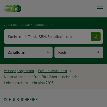
Direkt zum Inhalt
VERLAGSPROGRAMM DURCHSUCHEN
Verlagsprogramm Volltextsuche
Schulform
Fach
P
Verlagsprogramm
Schulbuchreihen
Naturwissenschaften für Höhere technische
f
Lehranstalten (Lehrplan 2015)
a
d
SCHULBUCHREIHE