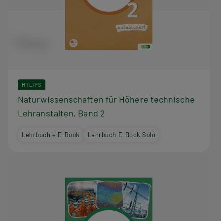
h
e
HTL/FS
Naturwissenschaften für Höhere technische
Lehranstalten, Band 2
Lehrbuch + E-Book
Lehrbuch E-Book Solo