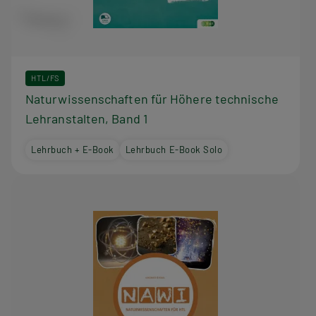
u
s
d
HTL/FS
Naturwissenschaften für Höhere technische
i
Lehranstalten, Band 1
e
Lehrbuch + E-Book
Lehrbuch E-Book Solo
s
e
r
R
e
i