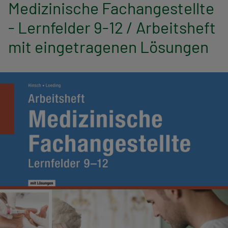
n
Medizinische Fachangestellte
- Lernfelder 9-12 / Arbeitsheft
a
mit eingetragenen Lösungen
v
i
g
a
t
i
o
n