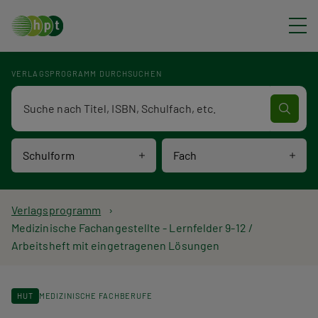
Direkt zum Inhalt
VERLAGSPROGRAMM DURCHSUCHEN
Verlagsprogramm Volltextsuche
Schulform
Fach
P
Verlagsprogramm
Medizinische Fachangestellte - Lernfelder 9-12 /
f
Arbeitsheft mit eingetragenen Lösungen
a
d
HUT
MEDIZINISCHE FACHBERUFE