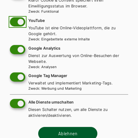
Klaro! Cookie & Consent speichert Ihren
Einwilligungsstatus im Browser.
HUM/FS
HUT
Zweck
:
Funktional
Fachbegriffe für Medizinische
YouTube
Fachangestellte - Medizinische Terminologie
YouTube ist eine Online-Videoplattform, die zu
Google gehört.
der Lernfelder aus der Reihe Wort-Check
Zweck
:
Eingebettete externe Inhalte
Google Analytics
Lehrbuch
Lehrbuch + E-Book
Dienst zur Auswertung von Online-Besuchen der
Webseite.
Zweck
:
Analysen
Google Tag Manager
Verwaltet und implementiert Marketing-Tags.
Zweck
:
Werbung und Marketing
Alle Dienste umschalten
Diesen Schalter nutzen, um alle Dienste zu
aktivieren/deaktivieren.
Ablehnen