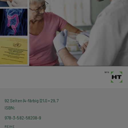
92 Seiten
4-färbig
21,0 × 29,7
ISBN
978-3-582-58208-9
REIHE