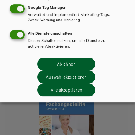
Google Tag Manager
Verwaltet und implementiert Marketing-Tags.
Zweck
:
Werbung und Marketing
Alle Dienste umschalten
BS GEWERBLICH
HUT
Diesen Schalter nutzen, um alle Dienste zu
aktivieren/deaktivieren.
Laborkunde für Medizinische Fachangestellte
Lehrbuch
Lehrbuch + E-Book
Ablehnen
Auswahl akzeptieren
Alle akzeptieren