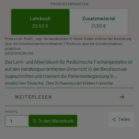
PRODUKTVARIANTEN
Lehrbuch
Zusatzmaterial
20,50 €
21,50 €
Preise inkl. MwSt., zzgl. Versandkosten | E-Book-Codes sind nur bei Bestellung
über die Schulbuchaktion enthalten. | *Exklusiv über die Schulbuchaktion
erhältlich.
BESCHREIBUNG
Das Lern- und Arbeitsbuch für Medizinische Fachangestellte ist
auf den handlungsorientierten Unterricht in der Berufsschule
zugeschnitten und trainiert die Patientenbegleitung in
englischer Sprache. Den Schwerpunkt bilden typische
Kommunikationssituationen im Praxisalltag in den Bereichen
WEITERLESEN
Verwaltung, Diagnose und Therapie.
Der Einstieg in die jeweiligen Kapitel erfolgt über einen
Beispieldialog, der auf der Audio-CD angehört werden kann.
ANZAHL
Durch Fragen zum Gehörten wird das Hörverstehen geschult.
Teilen
Nachfolgend werden medizinische Sachinformationen vertieft
und über methodisch abwechslungsreiche Aufgaben Vokabel-