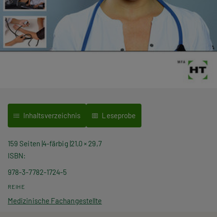
Inhaltsverzeichnis
Leseprobe
159 Seiten
4-färbig
21,0 × 29,7
ISBN
978-3-7782-1724-5
REIHE
Medizinische Fachangestellte