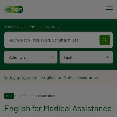
Direkt zum Inhalt
VERLAGSPROGRAMM DURCHSUCHEN
Verlagsprogramm Volltextsuche
Schulform
Fach
P
Verlagsprogramm
English for Medical Assistance
f
HUT
MEDIZINISCHE FACHBERUFE
a
English for Medical Assistance
d