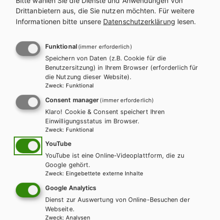
Bitte wählen Sie die Dienste und Anwendungen von
Drittanbietern aus, die Sie nutzen möchten.
Für weitere
HUM/FS
HUT
Informationen bitte unsere
Datenschutzerklärung
lesen.
Fachbegriffe für Medizinische
Fachangestellte - Medizinische Terminologie
Funktional
(immer erforderlich)
Speichern von Daten (z.B. Cookie für die
der Lernfelder aus der Reihe Wort-Check
Benutzersitzung) in Ihrem Browser (erforderlich für
die Nutzung dieser Website).
Lehrbuch
Lehrbuch + E-Book
Zweck
:
Funktional
Consent manager
(immer erforderlich)
Klaro! Cookie & Consent speichert Ihren
Einwilligungsstatus im Browser.
Zweck
:
Funktional
YouTube
YouTube ist eine Online-Videoplattform, die zu
Google gehört.
Zweck
:
Eingebettete externe Inhalte
Google Analytics
Dienst zur Auswertung von Online-Besuchen der
Webseite.
Zweck
:
Analysen