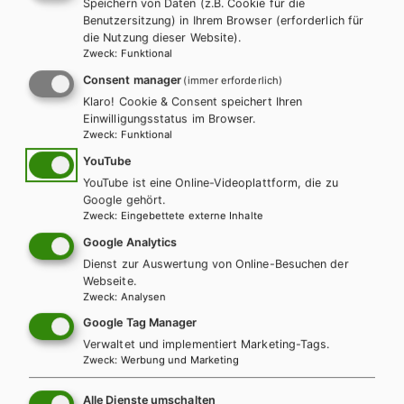
Speichern von Daten (z.B. Cookie für die
Benutzersitzung) in Ihrem Browser (erforderlich für
die Nutzung dieser Website).
Zweck
:
Funktional
Consent manager
(immer erforderlich)
Klaro! Cookie & Consent speichert Ihren
Einwilligungsstatus im Browser.
Zweck
:
Funktional
YouTube
YouTube ist eine Online-Videoplattform, die zu
Google gehört.
Zweck
:
Eingebettete externe Inhalte
HUM/FS
HUT
Google Analytics
Fachbegriffe für Medizinische
Dienst zur Auswertung von Online-Besuchen der
Webseite.
Fachangestellte - Medizinische Terminologie
Zweck
:
Analysen
der Lernfelder aus der Reihe Wort-Check
Google Tag Manager
Verwaltet und implementiert Marketing-Tags.
Lehrbuch
Lehrbuch + E-Book
Zweck
:
Werbung und Marketing
Alle Dienste umschalten