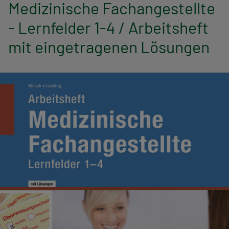
n
Medizinische Fachangestellte
- Lernfelder 1-4 / Arbeitsheft
a
mit eingetragenen Lösungen
v
i
g
a
t
i
o
n