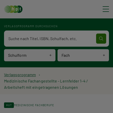
Direkt zum Inhalt
VERLAGSPROGRAMM DURCHSUCHEN
Verlagsprogramm Volltextsuche
Schulform
Fach
P
Verlagsprogramm
Medizinische Fachangestellte - Lernfelder 1-4 /
f
Arbeitsheft mit eingetragenen Lösungen
a
d
HUT
MEDIZINISCHE FACHBERUFE