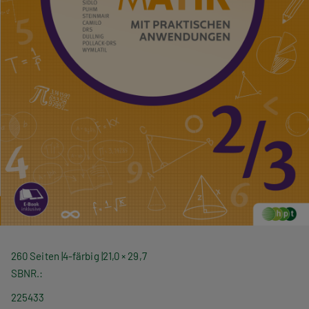
260 Seiten
4-färbig
21,0 × 29,7
SBNR.
225433