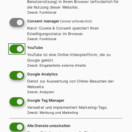
Benutzersitzung) in Ihrem Browser (erforderlich für
Pollack-Drs, Mag. Ursula Puhm, Mag. Eva-Maria Sidlo, Mag.
die Nutzung dieser Website).
Zweck
:
Funktional
Cornelia Steinmair
Consent manager
(immer erforderlich)
BESCHREIBUNG
Klaro! Cookie & Consent speichert Ihren
Dieses Werk ist über die Schulbuchaktion inklusive E-BOOK+
Einwilligungsstatus im Browser.
erhältlich.
Zweck
:
Funktional
Bei Bestellung unter der entsprechenden Schulbuchnummer
YouTube
erhalten Sie das Schulbuch, das E-Book sowie interaktives
YouTube ist eine Online-Videoplattform, die zu
Zusatzmaterial direkt im E-Book.
Google gehört.
WEITERLESEN
So kommen Sie zu Ihrem E-BOOK+:
Zweck
:
Eingebettete externe Inhalte
Mit Ihrem gedruckten Schulbuch erhalten Sie einen
Google Analytics
individuellen Zugangscode. Dieser kann auf digi4school.at
Exklusiv über die Schulbuchaktion
Dienst zur Auswertung von Online-Besuchen der
eingelöst werden. Das E-BOOK+ wird dort Ihrem digitalen
Webseite.
erhältlich.
Teilen
Bücherregal zugeordnet.
Zweck
:
Analysen
Google Tag Manager
Verwaltet und implementiert Marketing-Tags.
Zweck
:
Werbung und Marketing
Weitere Bände dieser
Alle Dienste umschalten