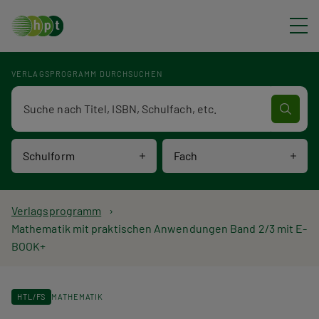
Direkt zum Inhalt
VERLAGSPROGRAMM DURCHSUCHEN
Verlagsprogramm Volltextsuche
Schulform
Fach
P
Verlagsprogramm
Mathematik mit praktischen Anwendungen Band 2/3 mit E-
f
BOOK+
a
d
HTL/FS
MATHEMATIK