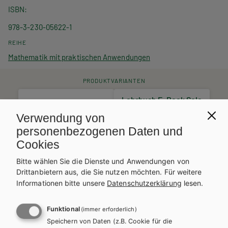
ISBN
978-3-230-05622-1
REIHE
Mathematik mit praktischen Anwendungen
PRODUKTVARIANTEN
Lehrbuch E-Book Solo
Lehrbuch + E-Book
23,72 €
Verwendung von
28,93 €
Schulbuchaktion*
personenbezogenen Daten und
Cookies
Lehrbuch mit E-BOOK+
Lösungen
35,53 €
Bitte wählen Sie die Dienste und Anwendungen von
11,90 €
Schulbuchaktion*
Drittanbietern aus, die Sie nutzen möchten.
Für weitere
Informationen bitte unsere
Datenschutzerklärung
lesen.
Preise inkl. MwSt., zzgl. Versandkosten | E-Book-Codes sind nur bei Bestellung
über die Schulbuchaktion enthalten. | *Exklusiv über die Schulbuchaktion
erhältlich.
Funktional
(immer erforderlich)
AUTOR/INNEN
Speichern von Daten (z.B. Cookie für die
Mag. Christina Camilo, Ing. Wolfgang Drs, MMag. Susanne