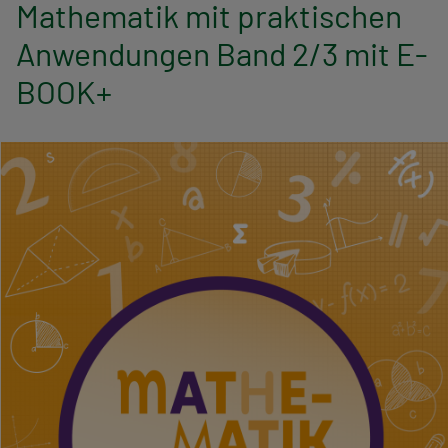
n
Mathematik mit praktischen
Anwendungen Band 2/3 mit E-
a
BOOK+
v
i
g
a
t
i
o
n