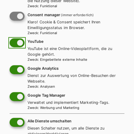
die Nutzung dieser Website).
Zweck
:
Funktional
Consent manager
(immer erforderlich)
WEITERLESEN
Klaro! Cookie & Consent speichert Ihren
Einwilligungsstatus im Browser.
Zweck
:
Funktional
ANZAHL
Teilen
YouTube
YouTube ist eine Online-Videoplattform, die zu
Google gehört.
Zweck
:
Eingebettete externe Inhalte
Google Analytics
Weitere Bände dieser
Dienst zur Auswertung von Online-Besuchen der
Webseite.
Schulbuchreihe
Zweck
:
Analysen
Google Tag Manager
Verwaltet und implementiert Marketing-Tags.
Zweck
:
Werbung und Marketing
Alle Dienste umschalten
Diesen Schalter nutzen, um alle Dienste zu
aktivieren/deaktivieren.