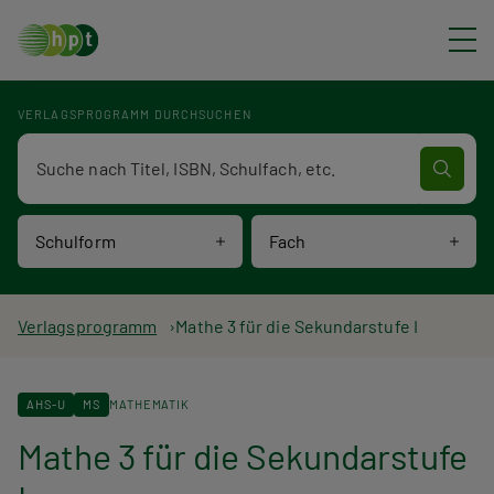
Direkt zum Inhalt
VERLAGSPROGRAMM DURCHSUCHEN
Verlagsprogramm Volltextsuche
Schulform
Fach
P
Verlagsprogramm
Mathe 3 für die Sekundarstufe I
f
AHS-U
MS
MATHEMATIK
a
Mathe 3 für die Sekundarstufe
d