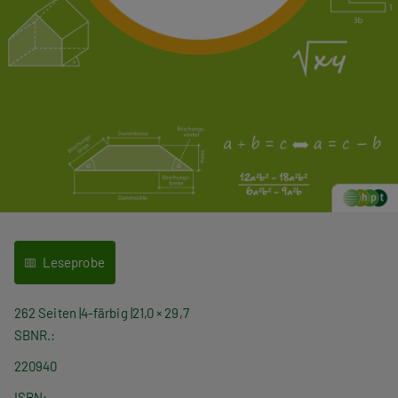
Leseprobe
262 Seiten
4-färbig
21,0 × 29,7
SBNR.
220940
ISBN