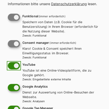
Informationen bitte unsere
Datenschutzerklärung
lesen.
Funktional
(immer erforderlich)
Speichern von Daten (z.B. Cookie für die
Benutzersitzung) in Ihrem Browser (erforderlich für
die Nutzung dieser Website).
Zweck
:
Funktional
Consent manager
(immer erforderlich)
Klaro! Cookie & Consent speichert Ihren
Einwilligungsstatus im Browser.
Zweck
:
Funktional
YouTube
YouTube ist eine Online-Videoplattform, die zu
Google gehört.
Zweck
:
Eingebettete externe Inhalte
Google Analytics
Dienst zur Auswertung von Online-Besuchen der
Webseite.
AHS-U
MS
Zweck
:
Analysen
Mathe 1 für die Sekundarstufe I
Google Tag Manager