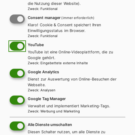
die Nutzung dieser Website).
Zweck
:
Funktional
Consent manager
(immer erforderlich)
Klaro! Cookie & Consent speichert Ihren
Einwilligungsstatus im Browser.
Zweck
:
Funktional
YouTube
YouTube ist eine Online-Videoplattform, die zu
Google gehört.
BS GEWERBLICH
HUT
Zweck
:
Eingebettete externe Inhalte
Land- und Baumaschinentechnik -
Google Analytics
Lernsituationen, 1. Ausbildungsjahr mit CD
Dienst zur Auswertung von Online-Besuchen der
Webseite.
Zweck
:
Analysen
Arbeitsbuch
Zusatzmaterial
Google Tag Manager
Verwaltet und implementiert Marketing-Tags.
Zweck
:
Werbung und Marketing
Alle Dienste umschalten
Diesen Schalter nutzen, um alle Dienste zu