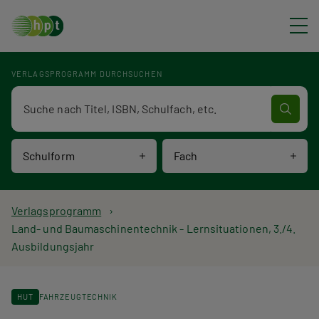
Direkt zum Inhalt
VERLAGSPROGRAMM DURCHSUCHEN
Verlagsprogramm Volltextsuche
Schulform
Fach
P
Verlagsprogramm
Land- und Baumaschinentechnik - Lernsituationen, 3./4.
f
Ausbildungsjahr
a
d
HUT
FAHRZEUGTECHNIK