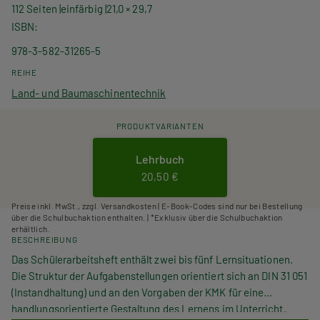
112 Seiten
einfärbig
21,0 × 29,7
ISBN
978-3-582-31265-5
REIHE
Land- und Baumaschinentechnik
PRODUKTVARIANTEN
Lehrbuch
20,50 €
Preise inkl. MwSt., zzgl. Versandkosten | E-Book-Codes sind nur bei Bestellung
über die Schulbuchaktion enthalten. | *Exklusiv über die Schulbuchaktion
erhältlich.
BESCHREIBUNG
Das Schülerarbeitsheft enthält zwei bis fünf Lernsituationen.
Die Struktur der Aufgabenstellungen orientiert sich an DIN 31 051
(Instandhaltung) und an den Vorgaben der KMK für eine
handlungsorientierte Gestaltung des Lernens im Unterricht.