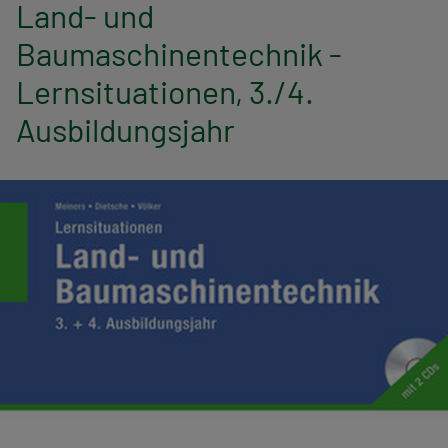
n
Land- und
Baumaschinentechnik -
a
Lernsituationen, 3./4.
v
Ausbildungsjahr
i
g
a
t
i
o
n