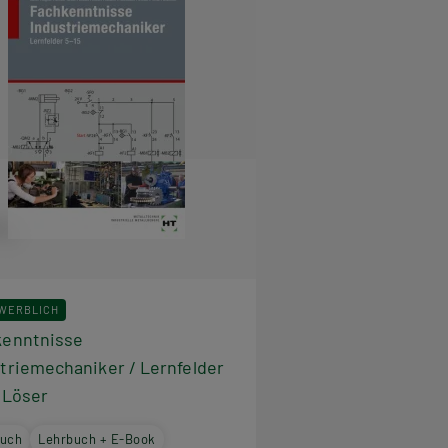
EWERBLICH
kenntnisse
triemechaniker / Lernfelder
eLöser
buch
Lehrbuch + E-Book