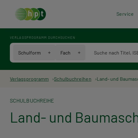
Hea
Service
Men
VERLAGSPROGRAMM DURCHSUCHEN
Verlagsprogramm Voll
Schulform
Fach
Pfadnavigation
Verlagsprogramm
Schulbuchreihen
Land- und Baumas
SCHULBUCHREIHE
Land- und Baumasch