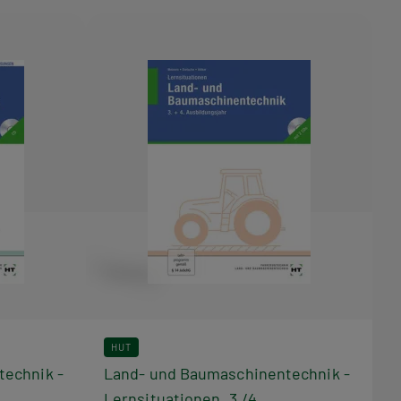
HUT
echnik -
Land- und Baumaschinentechnik -
Lernsituationen, 3./4.