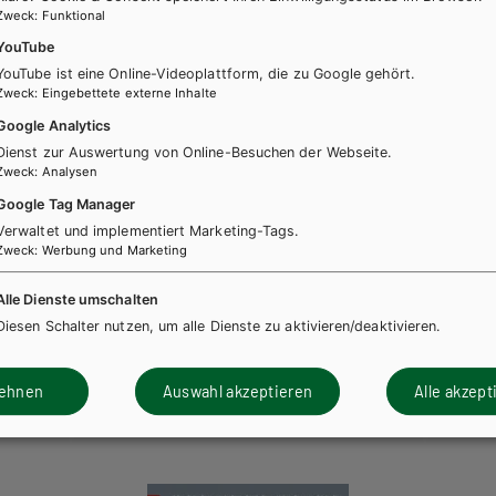
Zweck
:
Funktional
ICH
HLFS/LFS
BS GEWERBLICH
HUT
YouTube
Land- und Baumaschinen
YouTube ist eine Online-Videoplattform, die zu Google gehört.
nentechnik/Tabellenbuch
Lernsituationen, 1.
Zweck
:
Eingebettete externe Inhalte
 Baumaschinentechnik /
Ausbildungsjahr / Lösu
Google Analytics
Dienst zur Auswertung von Online-Besuchen der Webseite.
Zweck
:
Analysen
Arbeitsbuch
Zusatzmaterial
Google Tag Manager
Verwaltet und implementiert Marketing-Tags.
Zweck
:
Werbung und Marketing
Alle Dienste umschalten
Diesen Schalter nutzen, um alle Dienste zu aktivieren/deaktivieren.
ücher könnten Sie ebenfalls inter
lehnen
Auswahl akzeptieren
Alle akzept