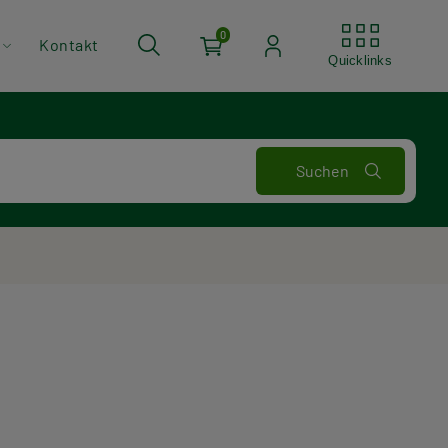
Quickli
0
Kontakt
Quicklinks