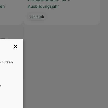
gen
Ausbildungsjahr
Lehrbuch
e nutzen
er