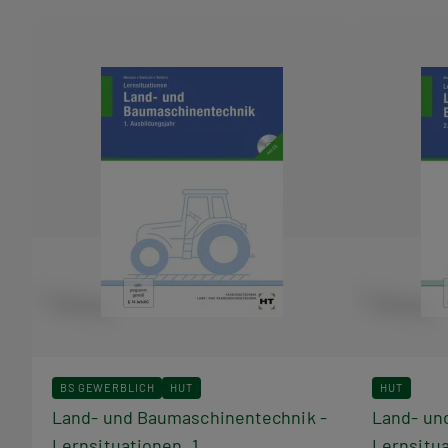
Bücher
aus
dieser
Reihe
BS GEWERBLICH
HUT
HUT
Land- und Baumaschinentechnik -
Land- un
Lernsituationen, 1.
Lernsitua