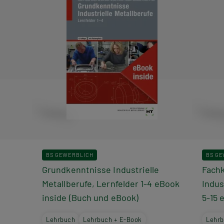
BS GEWERBLICH
BS G
Grundkenntnisse Industrielle
Fach
Metallberufe, Lernfelder 1-4 eBook
Indus
inside (Buch und eBook)
5-15 
Lehrbuch
Lehrbuch + E-Book
Lehr