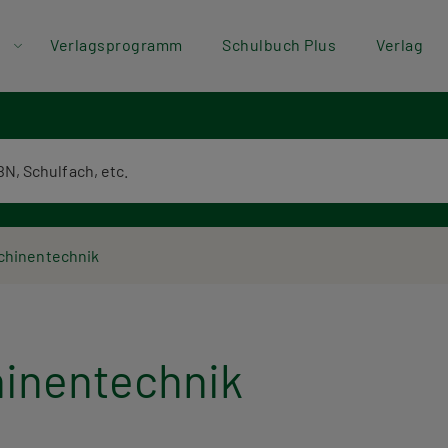
der
Direkt zum Inhalt
Verlagsprogramm
Schulbuch Plus
Verlag
ü
textsuche
chinentechnik
inentechnik