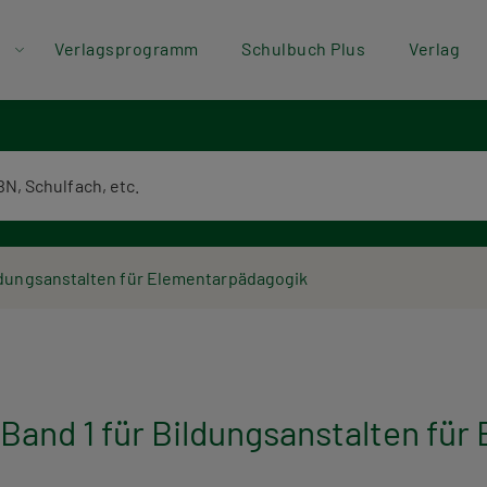
der
Direkt zum Inhalt
Verlagsprogramm
Schulbuch Plus
Verlag
ü
textsuche
ldungsanstalten für Elementarpädagogik
and 1 für Bildungsanstalten für