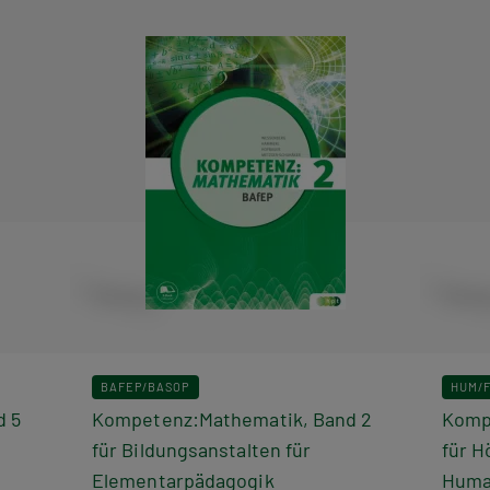
BAFEP/BASOP
HUM/
d 5
Kompetenz:Mathematik, Band 2
Komp
für Bildungsanstalten für
für H
Elementarpädagogik
Huma