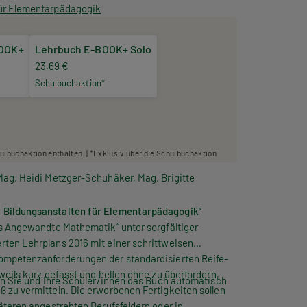
ür Elementarpädagogik
BOOK+
Lehrbuch E-BOOK+ Solo
23,69 €
Schulbuchaktion*
hulbuchaktion enthalten. | *Exklusiv über die Schulbuchaktion
Mag. Heidi Metzger-Schuhäker, Mag. Brigitte
 Bildungsanstalten für Elementarpädagogik
“
s Angewandte Mathematik“ unter sorgfältiger
ten Lehrplans 2016 mit einer schrittweisen
ompetenzanforderungen der standardisierten Reife-
eils kurz gefasst und helfen ohne zu überfordern,
en Sie und Ihre Schüler/innen das Buch automatisch
zu vermitteln. Die erworbenen Fertigkeiten sollen
äteren angestrebten Berufsfeldern oder in