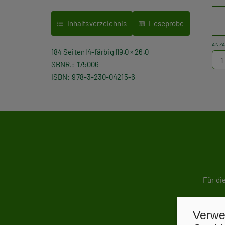
Inhaltsverzeichnis
Leseprobe
ANZ
184 Seiten
4-färbig
19,0 × 26,0
SBNR.
175006
ISBN
978-3-230-04215-6
Für di
Verwe