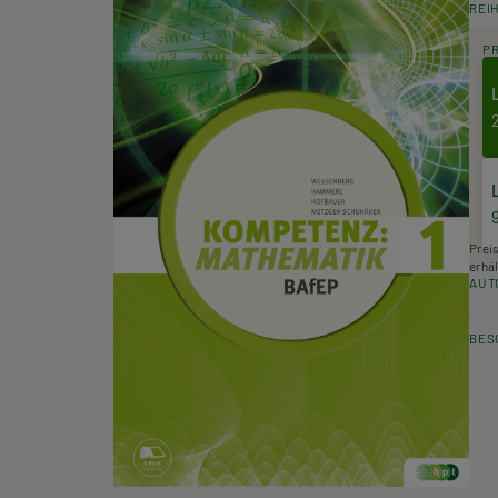
REI
P
Prei
erhäl
AUT
BES