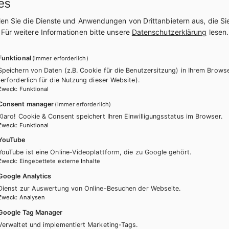
es
len Sie die Dienste und Anwendungen von Drittanbietern aus, die Si
.
Für weitere Informationen bitte unsere
Datenschutzerklärung
lesen.
Funktional
(immer erforderlich)
itere Bände dieser Schulbuchre
Speichern von Daten (z.B. Cookie für die Benutzersitzung) in Ihrem Brows
(erforderlich für die Nutzung dieser Website).
Zweck
:
Funktional
Consent manager
(immer erforderlich)
Klaro! Cookie & Consent speichert Ihren Einwilligungsstatus im Browser.
Zweck
:
Funktional
YouTube
YouTube ist eine Online-Videoplattform, die zu Google gehört.
Zweck
:
Eingebettete externe Inhalte
Google Analytics
Dienst zur Auswertung von Online-Besuchen der Webseite.
Zweck
:
Analysen
Google Tag Manager
Verwaltet und implementiert Marketing-Tags.