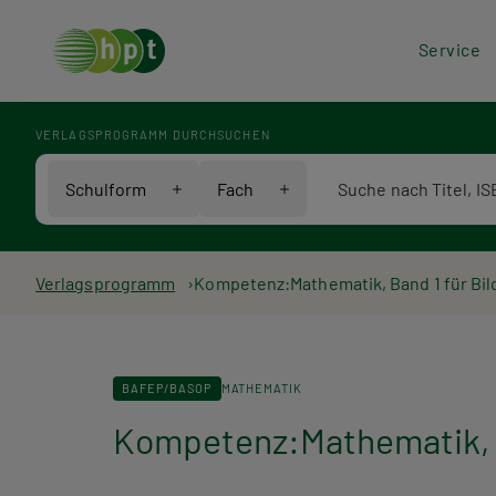
Hea
Service
Men
VERLAGSPROGRAMM DURCHSUCHEN
Verlagsprogramm Voll
Schulform
Fach
Pfadnavigation
Verlagsprogramm
Kompetenz:Mathematik, Band 1 für Bi
BAFEP/BASOP
MATHEMATIK
Kompetenz:Mathematik, B