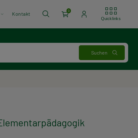
Quickli
0
Kontakt
Quicklinks
 Elementarpädagogik