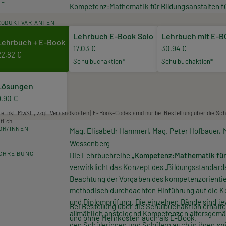
HE
Kompetenz:Mathematik für Bildungsanstalten f
RODUKTVARIANTEN
Lehrbuch E-Book Solo
Lehrbuch mit E-
Lehrbuch + E-Book
17,03 €
30,94 €
22,82 €
Schulbuchaktion*
Schulbuchaktion*
Lösungen
9,90 €
se inkl. MwSt., zzgl. Versandkosten | E-Book-Codes sind nur bei Bestellung über die Sc
tlich.
OR/INNEN
Mag. Elisabeth Hammerl, Mag. Peter Hofbauer, 
Wessenberg
CHREIBUNG
Die Lehrbuchreihe
„Kompetenz:Mathematik für
verwirklicht das Konzept des „Bildungsstandard
Beachtung der Vorgaben des kompetenzorientier
methodisch durchdachten Hinführung auf die K
und Diplomprüfung. Die einzelnen Bände sind jew
Bei Bestellung über die Schulbuchaktion erhalt
allmählich ansteigend Kompetenzen altersgemäß 
und ohne Mehrkosten auch als E-Book.
den Schülerinnen und Schülern auch in ihren sp