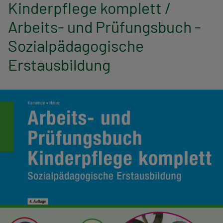
n
Kinderpflege komplett /
Arbeits- und Prüfungsbuch -
a
Sozialpädagogische
v
Erstausbildung
i
g
a
t
i
o
n