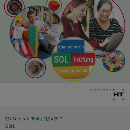
224 Seiten
4-färbig
21,0 × 29,7
ISBN