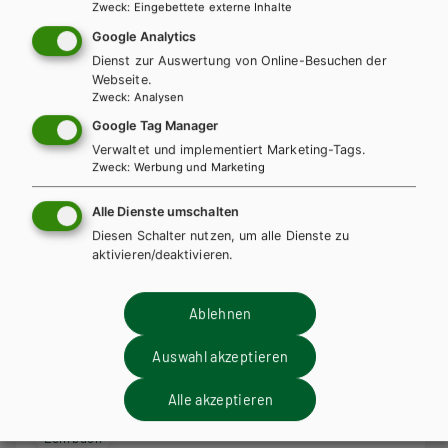
Zweck
:
Eingebettete externe Inhalte
Google Analytics
Dienst zur Auswertung von Online-Besuchen der
Webseite.
Zweck
:
Analysen
Google Tag Manager
Verwaltet und implementiert Marketing-Tags.
Zweck
:
Werbung und Marketing
Alle Dienste umschalten
Diesen Schalter nutzen, um alle Dienste zu
aktivieren/deaktivieren.
BAFEP/BASOP
HUT
Ablehnen
Kinderpflege komplett - Paket bestehend
Auswahl akzeptieren
aus: Kinderpflege komplett und Arbeits- und
Prüfungsbuch Kinderpflege komplett
Alle akzeptieren
Lehrbuch