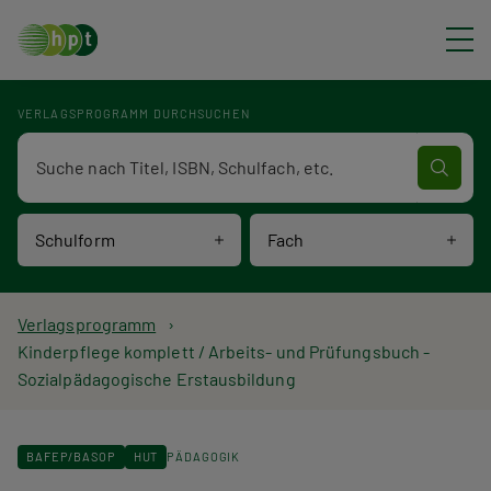
Direkt zum Inhalt
VERLAGSPROGRAMM DURCHSUCHEN
Verlagsprogramm Volltextsuche
Schulform
Fach
P
Verlagsprogramm
Kinderpflege komplett / Arbeits- und Prüfungsbuch -
f
Sozialpädagogische Erstausbildung
a
d
BAFEP/BASOP
HUT
PÄDAGOGIK