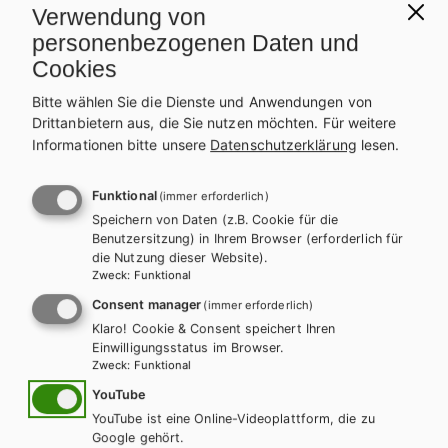
Grundlagenwissen wird mithilfe abwechslungsreicher
Verwendung von
Aufgabenstellungen wiederholt und gefestigt. Darüber hinaus
personenbezogenen Daten und
sind Lernsituationen sowie Arbeitsaufträge und Methoden zum
Cookies
kompetenzorientierten Lernen enthalten. Komplexe
Bitte wählen Sie die Dienste und Anwendungen von
Prüfungsaufgaben und Lernarrangements zu interdisziplinärem
Drittanbietern aus, die Sie nutzen möchten.
Für weitere
und handlungsorientiertem Arbeiten runden das Arbeitsbuch ab.
WEITERLESEN
Informationen bitte unsere
Datenschutzerklärung
lesen.
ANZAHL
Funktional
(immer erforderlich)
Teilen
Speichern von Daten (z.B. Cookie für die
Benutzersitzung) in Ihrem Browser (erforderlich für
die Nutzung dieser Website).
Zweck
:
Funktional
Weitere Bände dieser
Consent manager
(immer erforderlich)
Klaro! Cookie & Consent speichert Ihren
Schulbuchreihe
Einwilligungsstatus im Browser.
Zweck
:
Funktional
YouTube
YouTube ist eine Online-Videoplattform, die zu
Google gehört.