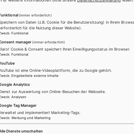
Funktional
(immer erforderlich)
Speichern von Daten (z.B. Cookie für die Benutzersitzung) in Ihrem Brows
(erforderlich für die Nutzung dieser Website).
Zweck
:
Funktional
Consent manager
(immer erforderlich)
Klaro! Cookie & Consent speichert Ihren Einwilligungsstatus im Browser.
Zweck
:
Funktional
YouTube
itere Bände dieser Schulbuchre
YouTube ist eine Online-Videoplattform, die zu Google gehört.
Zweck
:
Eingebettete externe Inhalte
Google Analytics
Dienst zur Auswertung von Online-Besuchen der Webseite.
Zweck
:
Analysen
Google Tag Manager
Verwaltet und implementiert Marketing-Tags.
Zweck
:
Werbung und Marketing
Alle Dienste umschalten