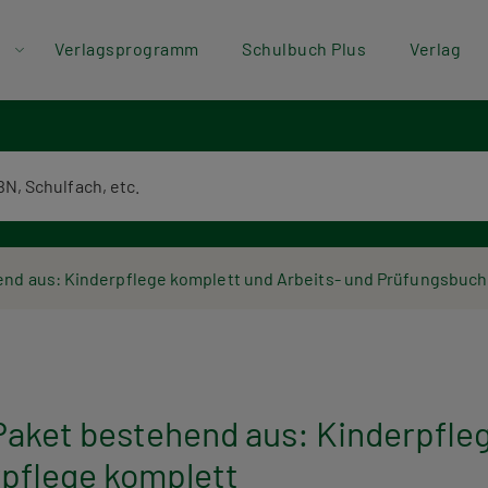
der
Direkt zum Inhalt
Verlagsprogramm
Schulbuch Plus
Verlag
ü
textsuche
end aus: Kinderpflege komplett und Arbeits- und Prüfungsbuch
Paket bestehend aus: Kinderpfle
pflege komplett