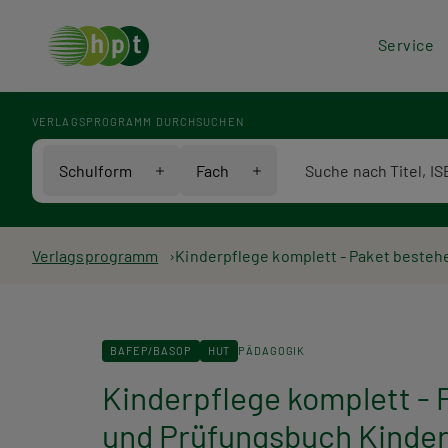
Hea
Service
Men
VERLAGSPROGRAMM DURCHSUCHEN
Verlagsprogramm Voll
Schulform
Fach
Pfadnavigation
Verlagsprogramm
Kinderpflege komplett - Paket besteh
BAFEP/BASOP
HUT
PÄDAGOGIK
Kinderpflege komplett - 
und Prüfungsbuch Kinder