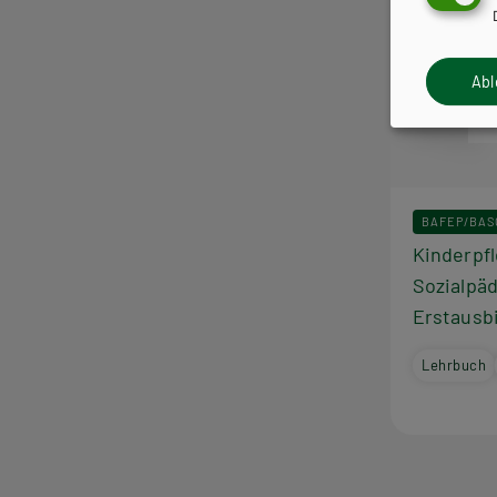
Ab
BAFEP/BAS
Kinderpfl
Sozialpä
Erstausb
Lehrbuch