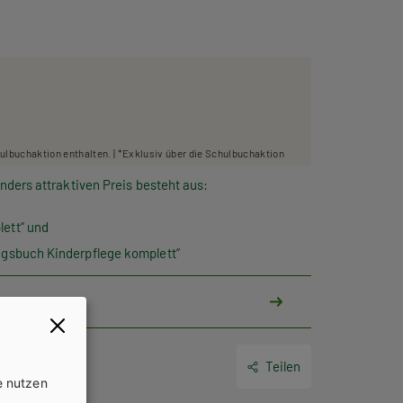
hulbuchaktion enthalten. | *Exklusiv über die Schulbuchaktion
ders attraktiven Preis besteht aus:
ett“ und
ngsbuch Kinderpflege komplett“
Teilen
e nutzen