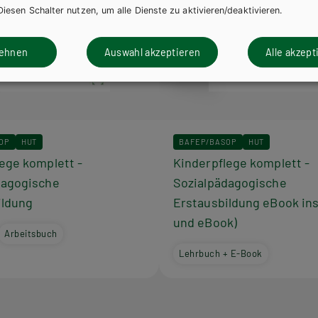
Diesen Schalter nutzen, um alle Dienste zu aktivieren/deaktivieren.
lehnen
Auswahl akzeptieren
Alle akzept
OP
HUT
BAFEP/BASOP
HUT
ege komplett -
Kinderpflege komplett -
dagogische
Sozialpädagogische
ildung
Erstausbildung eBook ins
und eBook)
Arbeitsbuch
Lehrbuch + E-Book