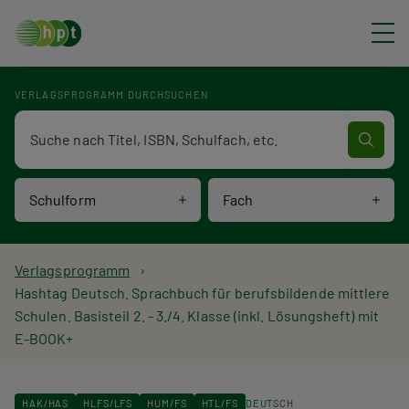
Direkt zum Inhalt
VERLAGSPROGRAMM DURCHSUCHEN
Verlagsprogramm Volltextsuche
Schulform
Fach
P
Verlagsprogramm
Hashtag Deutsch. Sprachbuch für berufsbildende mittlere
f
Schulen. Basisteil 2. - 3./4. Klasse (inkl. Lösungsheft) mit
E-BOOK+
a
d
HAK/HAS
HLFS/LFS
HUM/FS
HTL/FS
DEUTSCH