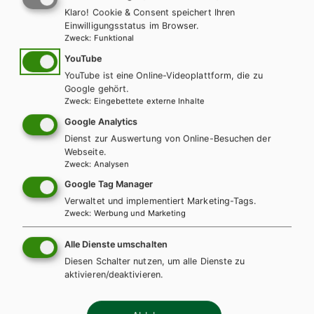
erhalten Sie das Schulbuch, das E-Book sowie
interaktives
Interaktive Übungen
Klaro! Cookie & Consent speichert Ihren
Zusatzmaterial
direkt im E-Book.
Downloads
Einwilligungsstatus im Browser.
Zweck
:
Funktional
Dieses E-BOOK+ bietet Ihnen:
Audiodateien
YouTube
Externe Linkvorschläge
YouTube ist eine Online-Videoplattform, die zu
So kommen Sie zu Ihrem E-BOOK+:
Lösungen
Google gehört.
Zweck
:
Eingebettete externe Inhalte
Mit Ihrem gedruckten Schulbuch erhalten Sie einen
Google Analytics
individuellen Zugangscode. Dieser kann auf der Plattform
Dienst zur Auswertung von Online-Besuchen der
digi4school.at eingelöst werden. Das E-BOOK+ wird direkt Ihrem
Webseite.
Zweck
:
Analysen
digitalen Bücherregal zugeordnet.
Google Tag Manager
Verwaltet und implementiert Marketing-Tags.
Zweck
:
Werbung und Marketing
WEITERLESEN
Alle Dienste umschalten
Diesen Schalter nutzen, um alle Dienste zu
aktivieren/deaktivieren.
Exklusiv über die Schulbuchaktion
erhältlich.
Teilen