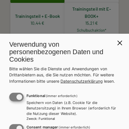
Trainingsteil mit E-
Trainingsteil + E-Book
BOOK+
10,44 €
15,21 €
Schulbuchaktion*
Verwendung von
Lehrer/innenheft
personenbezogenen Daten und
Cookies
Preise inkl. MwSt., zzgl. Versandkosten | E-Book-Codes sind nur bei Bestellung
über die Schulbuchaktion enthalten. | *Exklusiv über die Schulbuchaktion
Bitte wählen Sie die Dienste und Anwendungen von
erhältlich.
Drittanbietern aus, die Sie nutzen möchten.
Für weitere
AUTOR/INNEN
Informationen bitte unsere
Datenschutzerklärung
lesen.
Mag. Barbara Hofbauer, Mag. Wolfgang Schörkhuber, Mag. Dr.
Alexander Sigmund
Funktional
(immer erforderlich)
BESCHREIBUNG
Speichern von Daten (z.B. Cookie für die
Benutzersitzung) in Ihrem Browser (erforderlich für
Hashtag Deutsch
ist über die Schulbuchaktion inklusive E-
die Nutzung dieser Website).
BOOK+ erhältlich.
Zweck
:
Funktional
Bei Bestellung unter der entsprechenden Schulbuchnummer
Consent manager
(immer erforderlich)