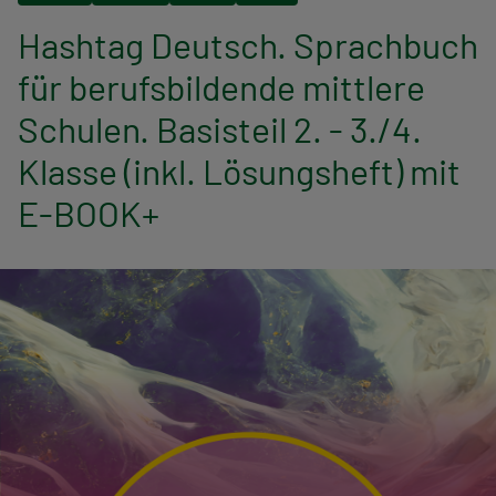
n
Hashtag Deutsch. Sprachbuch
a
für berufsbildende mittlere
v
Schulen. Basisteil 2. - 3./4.
i
Klasse (inkl. Lösungsheft) mit
g
E-BOOK+
a
t
i
o
n