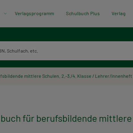
der
Direkt zum Inhalt
Verlagsprogramm
Schulbuch Plus
Verlag
ü
textsuche
sbildende mittlere Schulen. 2.-3./4. Klasse / Lehrer/innenheft
uch für berufsbildende mittlere S