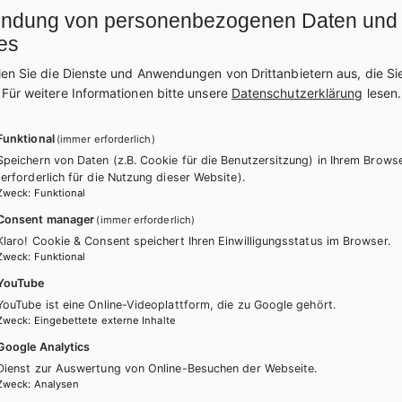
ndung von personenbezogenen Daten und
es
len Sie die Dienste und Anwendungen von Drittanbietern aus, die Si
.
Für weitere Informationen bitte unsere
Datenschutzerklärung
lesen.
Funktional
(immer erforderlich)
Speichern von Daten (z.B. Cookie für die Benutzersitzung) in Ihrem Brows
(erforderlich für die Nutzung dieser Website).
Zweck
:
Funktional
Consent manager
(immer erforderlich)
Klaro! Cookie & Consent speichert Ihren Einwilligungsstatus im Browser.
Zweck
:
Funktional
itere Bände dieser Schulbuchre
YouTube
YouTube ist eine Online-Videoplattform, die zu Google gehört.
Zweck
:
Eingebettete externe Inhalte
Google Analytics
Dienst zur Auswertung von Online-Besuchen der Webseite.
Zweck
:
Analysen