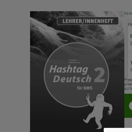
REI
P
Prei
erhäl
AUT