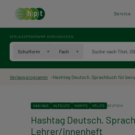
Hea
Service
Men
VERLAGSPROGRAMM DURCHSUCHEN
Verlagsprogramm Voll
Schulform
Fach
Pfadnavigation
Verlagsprogramm
Hashtag Deutsch. Sprachbuch für beruf
HAK/HAS
HLFS/LFS
HUM/FS
HTL/FS
DEUTSCH
Hashtag Deutsch. Sprachb
Lehrer/innenheft