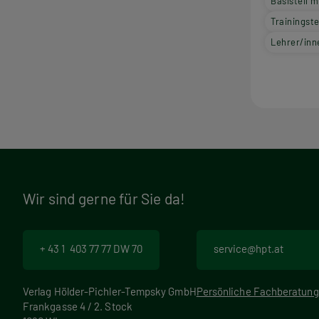
Basisteil 
Trainingste
Lehrer/in
Wir sind gerne für Sie da!
+ 43 1 403 77 77 DW 70
service@hpt.at
Verlag Hölder-Pichler-Tempsky GmbH
Persönliche Fachberatung
Frankgasse 4 / 2. Stock