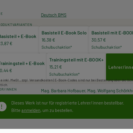
HE
Deutsch BMS
RODUKTVARIANTEN
Basisteil E-Book Solo
Basisteil mit E-BO
Basisteil + E-Book
16,38 €
30,57 €
23,87 €
Schulbuchaktion*
Schulbuchaktion*
Trainingsteil mit E-BOOK+
Trainingsteil + E-Book
15,21 €
Lehrer/inn
10,44 €
Schulbuchaktion*
se inkl. MwSt., zzgl. Versandkosten | E-Book-Codes sind nur bei Bestellung über die Sc
tlich.
OR/INNEN
Mag. Barbara Hofbauer, Mag. Wolfgang Schörkh
Dieses Werk ist nur für registrierte Lehrer/innen bestellbar.
Bitte
anmelden
, um zu bestellen.