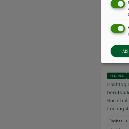
Ab
HAK/HAS
Hashtag 
berufsbil
Basisteil 
Lösungsh
Basisteil 