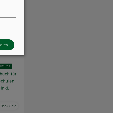
ieren
HTL/FS
buch für
Schulen.
(inkl.
E-Book Solo