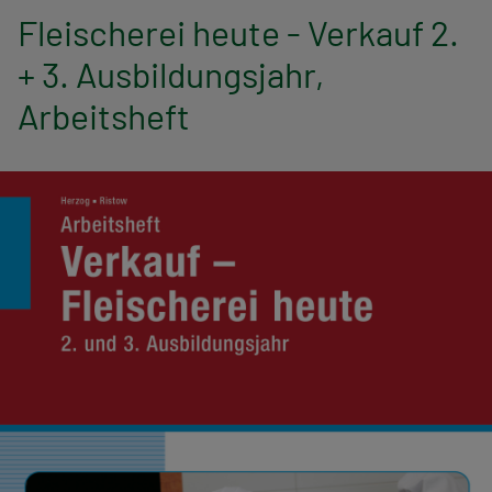
n
Fleischerei heute - Verkauf 2.
a
+ 3. Ausbildungsjahr,
v
Arbeitsheft
i
g
a
t
i
o
n