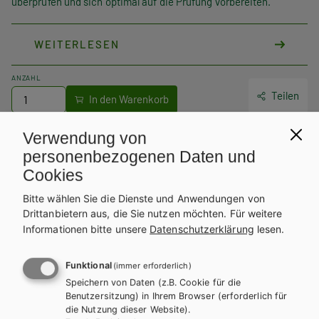
überprüfen und sich optimal auf die Prüfung vorbereiten.
Dieses Arbeitsheft folgt konzeptionell und methodisch dem
WEITERLESEN
Arbeitsheft „Fleischerei heute Verkauf heute 1. Ausbildungsjahr“.
Beide Arbeitshefte zusammen decken alle Inhalte der
dreijährigen Ausbildung ab.
ANZAHL
Teilen
Das im Jahr 2022 aktualisierte Arbeitsheft ist die ideale
Ergänzung zum Fachbuch „Verkauf – Fleischerei heute“.
Verwendung von
personenbezogenen Daten und
Weitere Bände dieser
Cookies
Schulbuchreihe
Bitte wählen Sie die Dienste und Anwendungen von
Drittanbietern aus, die Sie nutzen möchten.
Für weitere
Informationen bitte unsere
Datenschutzerklärung
lesen.
Funktional
(immer erforderlich)
Speichern von Daten (z.B. Cookie für die
Benutzersitzung) in Ihrem Browser (erforderlich für
die Nutzung dieser Website).