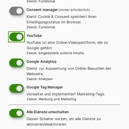
Zweck
:
Funktional
Consent manager
(immer erforderlich)
Klaro! Cookie & Consent speichert Ihren
Einwilligungsstatus im Browser.
Zweck
:
Funktional
YouTube
YouTube ist eine Online-Videoplattform, die zu
Google gehört.
Zweck
:
Eingebettete externe Inhalte
Google Analytics
Dienst zur Auswertung von Online-Besuchen der
BS GEWERBLICH
HUT
Webseite.
Fleischerei heute - Verkauf heute, 1.
Zweck
:
Analysen
Ausbildungsjahr / Arbeitsheft
Google Tag Manager
Verwaltet und implementiert Marketing-Tags.
Arbeitsbuch
Zusatzmaterial
Zweck
:
Werbung und Marketing
Alle Dienste umschalten
Diesen Schalter nutzen, um alle Dienste zu
aktivieren/deaktivieren.