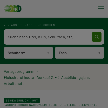
Direkt zum Inhalt
VERLAGSPROGRAMM DURCHSUCHEN
Verlagsprogramm Volltextsuche
Schulform
Fach
P
Verlagsprogramm
Fleischerei heute - Verkauf 2. + 3. Ausbildungsjahr,
f
Arbeitsheft
a
d
BS GEWERBLICH
HUT
FACHUNTERRICHT NAHRUNGSMITTELBERUFE
FLEISCHEREI/VERKAUF