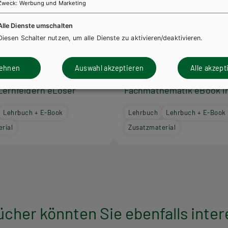
Zweck
:
Werbung und Marketing
Alle Dienste umschalten
Diesen Schalter nutzen, um alle Dienste zu aktivieren/deaktivieren.
LICH
HUT
BS GEWERBLICH
HUT
lehnen
Auswahl akzeptieren
Alle akzept
ematik - Fleischerei
Fleischerei heute in Lern
Lernfeldern eLöser
Fachmathematik eBook i
Lehrbuch + E-Book
Lehrbuch
Lehrbuch + E-Book
rial
Zusatzmaterial
ücher könnten Sie ebenfalls inter