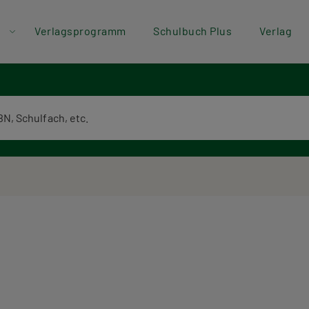
der
Direkt zum Inhalt
Verlagsprogramm
Schulbuch Plus
Verlag
ü
textsuche