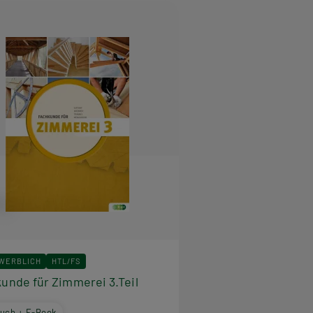
EWERBLICH
HTL/FS
unde für Zimmerei 3.Teil
uch + E-Book