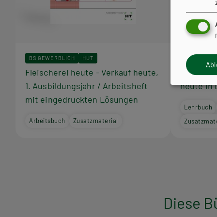
BS GEWERBLICH
HUT
BS GEWERB
Ab
Fleischerei heute - Verkauf heute,
Fachmath
1. Ausbildungsjahr / Arbeitsheft
heute in 
mit eingedruckten Lösungen
Lehrbuch
Arbeitsbuch
Zusatzmaterial
Zusatzmate
Diese B