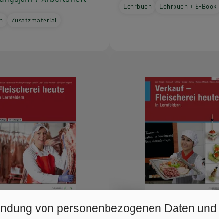
Lehrbuch
Lehrbuch + E-Book
h
Zusatzmaterial
ndung von personenbezogenen Daten und