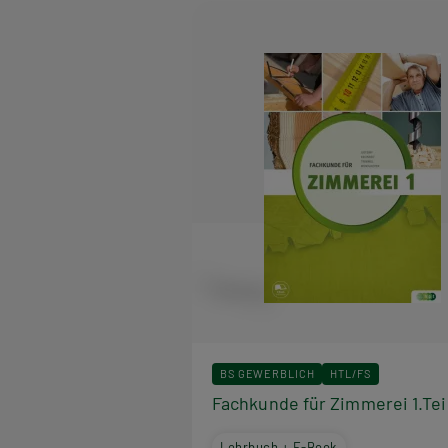
BS GEWERBLICH
HTL/FS
Fachkunde für Zimmerei 1.Tei
Lehrbuch + E-Book