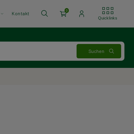
Quickli
0
Kontakt
Quicklinks