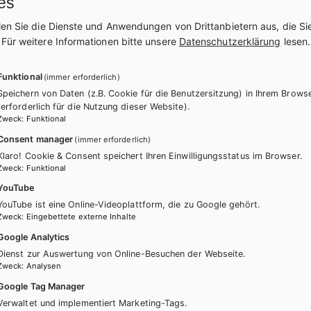
es
LICH
HUT
BS GEWERBLICH
HUT
len Sie die Dienste und Anwendungen von Drittanbietern aus, die Si
ei heute in Lernfeldern
Fleischerei heute in Lern
.
Für weitere Informationen bitte unsere
Datenschutzerklärung
lesen.
side
Verkauf / Lehrbuch eLös
Funktional
(immer erforderlich)
Lehrbuch + E-Book
Lehrbuch
Zusatzmaterial
Speichern von Daten (z.B. Cookie für die Benutzersitzung) in Ihrem Brows
(erforderlich für die Nutzung dieser Website).
rial
Zweck
:
Funktional
Consent manager
(immer erforderlich)
Klaro! Cookie & Consent speichert Ihren Einwilligungsstatus im Browser.
Zweck
:
Funktional
YouTube
YouTube ist eine Online-Videoplattform, die zu Google gehört.
Zweck
:
Eingebettete externe Inhalte
Google Analytics
Dienst zur Auswertung von Online-Besuchen der Webseite.
Zweck
:
Analysen
Google Tag Manager
Verwaltet und implementiert Marketing-Tags.