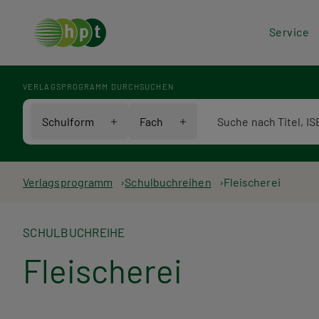
Hea
Service
Men
VERLAGSPROGRAMM DURCHSUCHEN
Verlagsprogramm Voll
Schulform
Fach
Pfadnavigation
Verlagsprogramm
Schulbuchreihen
Fleischerei
SCHULBUCHREIHE
Fleischerei