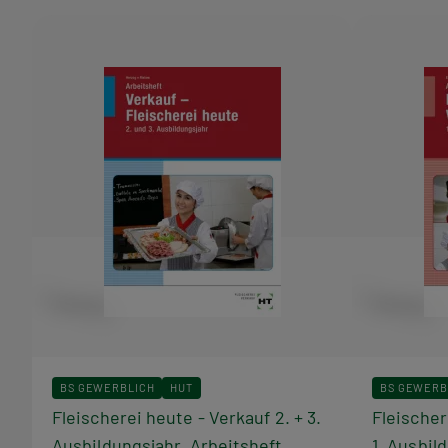
Bücher
aus
dieser
Reihe
BS GEWERBLICH
HUT
BS GEWERB
Fleischerei heute - Verkauf 2. + 3.
Fleischer
Ausbildungsjahr, Arbeitsheft
1. Ausbil