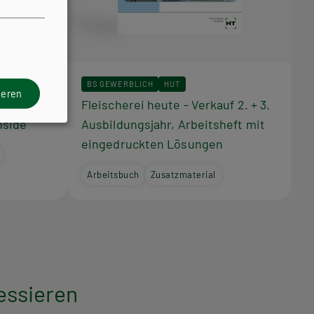
BS GEWERBLICH
HUT
ieren
feldern -
Fleischerei heute - Verkauf 2. + 3.
nside
Ausbildungsjahr, Arbeitsheft mit
eingedruckten Lösungen
Arbeitsbuch
Zusatzmaterial
essieren