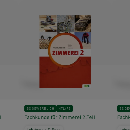
BS GEWERBLICH
HTL/FS
BS G
l
Fachkunde für Zimmerei 2.Teil
Fachk
Lehrbuch + E-Book
Lehrb