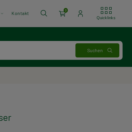
Quickli
0
Kontakt
Quicklinks
ser