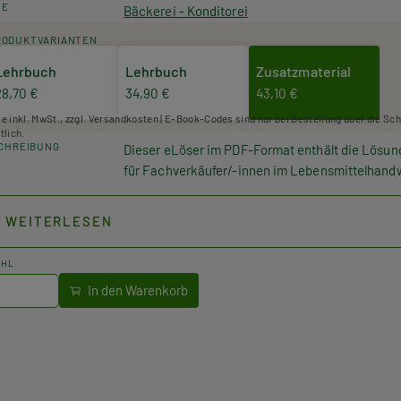
HE
Bäckerei - Konditorei
RODUKTVARIANTEN
Lehrbuch
Lehrbuch
Zusatzmaterial
28,70 €
34,90 €
43,10 €
se inkl. MwSt., zzgl. Versandkosten | E-Book-Codes sind nur bei Bestellung über die Sc
tlich.
CHREIBUNG
Dieser eLöser im PDF-Format enthält die Lösu
für Fachverkäufer/-innen im Lebensmittelhand
WEITERLESEN
AHL