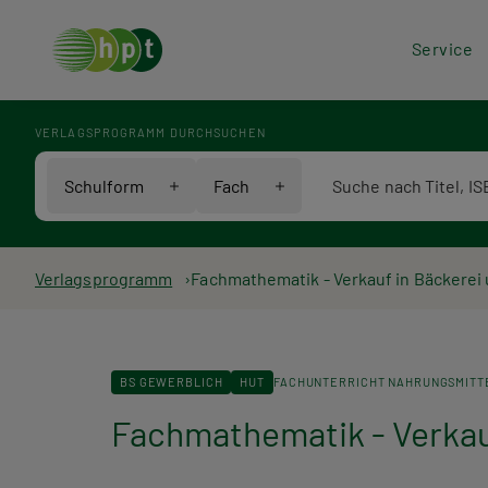
Hea
Service
Men
VERLAGSPROGRAMM DURCHSUCHEN
Verlagsprogramm Voll
Schulform
Fach
Pfadnavigation
Verlagsprogramm
Fachmathematik - Verkauf in Bäckerei
BS GEWERBLICH
HUT
FACHUNTERRICHT NAHRUNGSMITT
Fachmathematik - Verkauf