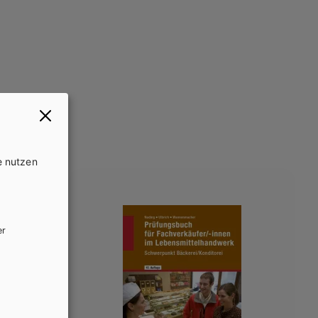
ihe
e nutzen
er