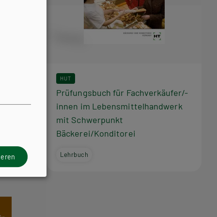
HUT
f in
Prüfungsbuch für Fachverkäufer/-
innen im Lebensmittelhandwerk
mit Schwerpunkt
Bäckerei/Konditorei
Lehrbuch
ieren