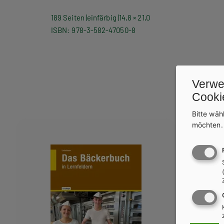
189 Seiten
einfärbig
14,8 × 21,0
ISBN
978-3-582-47050-8
Verwe
Cooki
We
Bitte wäh
möchten