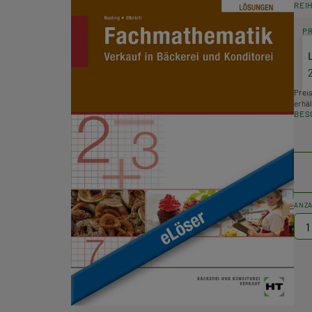
REI
P
Prei
erhäl
BES
ANZ