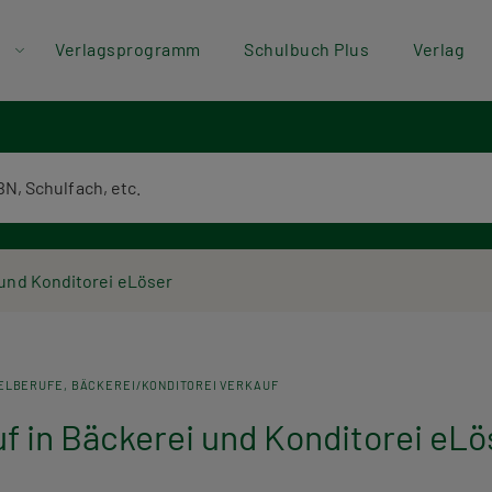
der
Direkt zum Inhalt
Verlagsprogramm
Schulbuch Plus
Verlag
ü
textsuche
 und Konditorei eLöser
ELBERUFE
BÄCKEREI/KONDITOREI VERKAUF
 in Bäckerei und Konditorei eLö