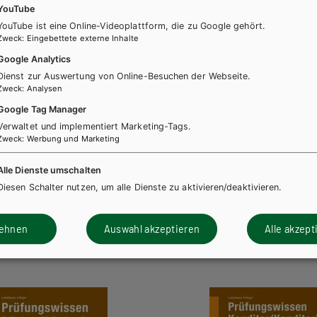
YouTube
YouTube ist eine Online-Videoplattform, die zu Google gehört.
Zweck
:
Eingebettete externe Inhalte
Google Analytics
Dienst zur Auswertung von Online-Besuchen der Webseite.
Zweck
:
Analysen
Google Tag Manager
BS GEWERBLICH
HUT
Verwaltet und implementiert Marketing-Tags.
erbuch in Lernfeldern
Fachmathematik - Verkau
Zweck
:
Werbung und Marketing
side
Bäckerei und Konditorei
Alle Dienste umschalten
+ E-Book
Lehrbuch
Zusatzmaterial
Diesen Schalter nutzen, um alle Dienste zu aktivieren/deaktivieren.
lehnen
Auswahl akzeptieren
Alle akzept