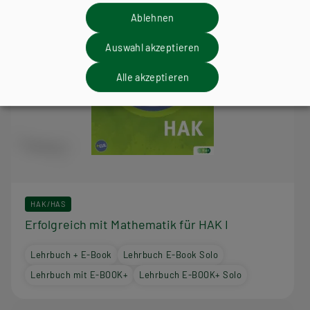
Ablehnen
Auswahl akzeptieren
Alle akzeptieren
HAK/HAS
Erfolgreich mit Mathematik für HAK I
Lehrbuch + E-Book
Lehrbuch E-Book Solo
Lehrbuch mit E-BOOK+
Lehrbuch E-BOOK+ Solo