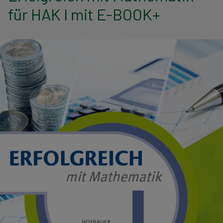
n
für HAK I mit E-BOOK+
a
v
i
g
a
t
i
o
n