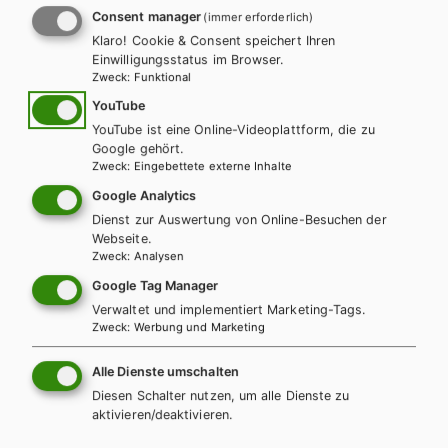
erhältlich. Bei Bestellung unter der entsprechenden
Consent manager
(immer erforderlich)
Schulbuchnummer erhalten Sie das Schulbuch, das E-Book
Klaro! Cookie & Consent speichert Ihren
sowie interaktives Zusatzmaterial direkt im E-Book. So kommen
Einwilligungsstatus im Browser.
Zweck
:
Funktional
Sie zu Ihrem E-BOOK+: Mit Ihrem gedruckten Schulbuch
WEITERLESEN
erhalten Sie einen individuellen Zugangscode. Dieser kann auf
YouTube
digi4school.at eingelöst werden. Das E-BOOK+ wird dort Ihrem
YouTube ist eine Online-Videoplattform, die zu
Google gehört.
digitalen Bücherregal zugeordnet.
Exklusiv über die Schulbuchaktion
Zweck
:
Eingebettete externe Inhalte
erhältlich.
Teilen
Google Analytics
Dienst zur Auswertung von Online-Besuchen der
Webseite.
Zweck
:
Analysen
Google Tag Manager
Weitere Bände dieser
Verwaltet und implementiert Marketing-Tags.
Schulbuchreihe
Zweck
:
Werbung und Marketing
Alle Dienste umschalten
Diesen Schalter nutzen, um alle Dienste zu
aktivieren/deaktivieren.