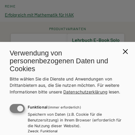
REIHE
Erfolgreich mit Mathematik für HAK
PRODUKTVARIANTEN
Lehrbuch E-Book Solo
Lehrbuch + E-Book
18,00 €
21,95 €
Verwendung von
Schulbuchaktion*
personenbezogenen Daten und
Lehrbuch mit E-BOOK+
Lehrbuch E-BOOK+ Solo
Cookies
28,55 €
23,41 €
Bitte wählen Sie die Dienste und Anwendungen von
Schulbuchaktion*
Schulbuchaktion*
Drittanbietern aus, die Sie nutzen möchten.
Für weitere
Informationen bitte unsere
Datenschutzerklärung
lesen.
Preise inkl. MwSt., zzgl. Versandkosten | E-Book-Codes sind nur bei Bestellung
über die Schulbuchaktion enthalten. | *Exklusiv über die Schulbuchaktion
erhältlich.
AUTOR/INNEN
Funktional
(immer erforderlich)
Speichern von Daten (z.B. Cookie für die
Mag. Peter Hofbauer, MEd Nadine Pleyer, MEd Georg Windhaber
Benutzersitzung) in Ihrem Browser (erforderlich für
BESCHREIBUNG
die Nutzung dieser Website).
Zweck
:
Funktional
Dieses Werk ist über die Schulbuchaktion inklusive E-BOOK+