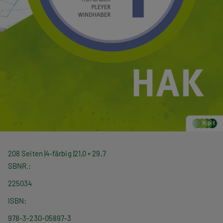
208 Seiten
4-färbig
21,0 × 29,7
SBNR.
225034
ISBN
978-3-230-05897-3