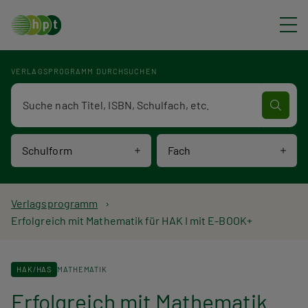
Direkt zum Inhalt
VERLAGSPROGRAMM DURCHSUCHEN
Verlagsprogramm Volltextsuche
Schulform
Fach
P
Verlagsprogramm
Erfolgreich mit Mathematik für HAK I mit E-BOOK+
f
a
HAK/HAS
MATHEMATIK
d
Erfolgreich mit Mathematik