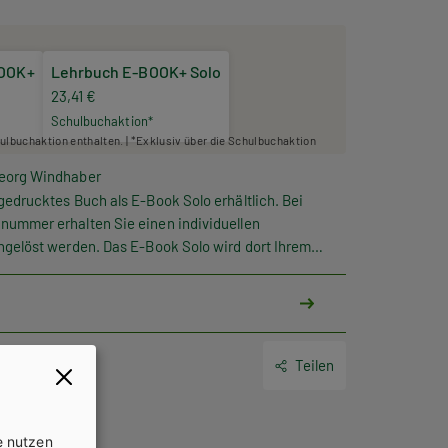
BOOK+
Lehrbuch E-BOOK+ Solo
23,41 €
Schulbuchaktion*
hulbuchaktion enthalten. | *Exklusiv über die Schulbuchaktion
Georg Windhaber
gedrucktes Buch als E-Book Solo erhältlich. Bei
nummer erhalten Sie einen individuellen
ngelöst werden. Das E-Book Solo wird dort Ihrem
Teilen
e nutzen