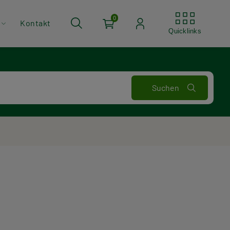
Quickli
0
Kontakt
Quicklinks