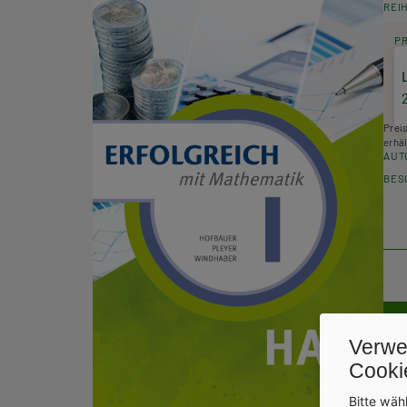
REI
P
Prei
erhäl
AUT
BES
Verwe
Cooki
Bitte wäh