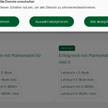
Alle Dienste umschalten
Diesen Schalter nutzen, um alle Dienste zu aktivieren/deaktivieren.
lehnen
Auswahl akzeptieren
Alle akzept
HAK/HAS
ch mit Mathematik für
Erfolgreich mit Mathemat
HAK II
+ E-Book
Lehrbuch + E-Book
E-Book Solo
Lehrbuch E-Book Solo
mit E-BOOK+
Lehrbuch mit E-BOOK+
E-BOOK+ Solo
Lehrbuch E-BOOK+ Solo