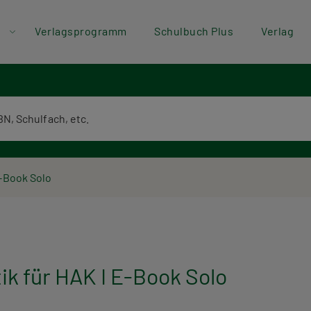
der
Direkt zum Inhalt
Verlagsprogramm
Schulbuch Plus
Verlag
ü
textsuche
E-Book Solo
ik für HAK I E-Book Solo