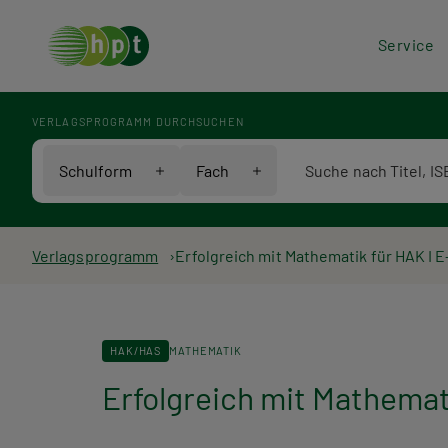
Hea
Service
Men
VERLAGSPROGRAMM DURCHSUCHEN
Verlagsprogramm Voll
Schulform
Fach
Pfadnavigation
Verlagsprogramm
Erfolgreich mit Mathematik für HAK I 
HAK/HAS
MATHEMATIK
Erfolgreich mit Mathemat