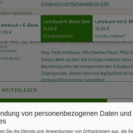
HE
Erfolgreich mit Mathematik für HAK
RODUKTVARIANTEN
Lehrbuch E-Book Solo
Lehrbuch mit E-
Lehrbuch + E-Book
18,00 €
28,55 €
21,95 €
Schulbuchaktion*
Schulbuchaktion*
se inkl. MwSt., zzgl. Versandkosten | E-Book-Codes sind nur bei Bestellung über die Sc
tlich.
OR/INNEN
Mag. Peter Hofbauer, MEd Nadine Pleyer, MEd 
CHREIBUNG
Dieses Werk ist über die Schulbuchaktion ohne 
Bestellung unter der entsprechenden Schulbuch
Zugangscode. Dieser kann auf digi4school.at ei
digitalen Bücherregal zugeordnet
WEITERLESEN
Exklusiv über die Schulbuchaktion erhältlich.
ndung von personenbezogenen Daten und
es
len Sie die Dienste und Anwendungen von Drittanbietern aus, die Si