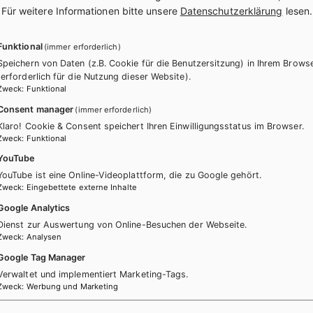
.
Für weitere Informationen bitte unsere
Datenschutzerklärung
lesen.
Funktional
(immer erforderlich)
Speichern von Daten (z.B. Cookie für die Benutzersitzung) in Ihrem Brows
(erforderlich für die Nutzung dieser Website).
Zweck
:
Funktional
Consent manager
(immer erforderlich)
Klaro! Cookie & Consent speichert Ihren Einwilligungsstatus im Browser.
Zweck
:
Funktional
YouTube
itere Bände dieser Schulbuchre
YouTube ist eine Online-Videoplattform, die zu Google gehört.
Zweck
:
Eingebettete externe Inhalte
Google Analytics
Dienst zur Auswertung von Online-Besuchen der Webseite.
Zweck
:
Analysen
Google Tag Manager
Verwaltet und implementiert Marketing-Tags.
Zweck
:
Werbung und Marketing