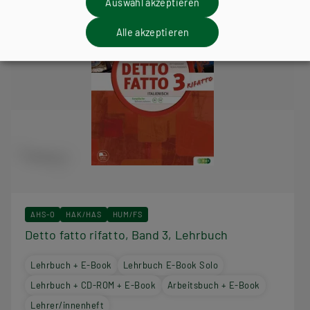
Auswahl akzeptieren
Alle akzeptieren
AHS-O
HAK/HAS
HUM/FS
Detto fatto rifatto, Band 3, Lehrbuch
Lehrbuch + E-Book
Lehrbuch E-Book Solo
Lehrbuch + CD-ROM + E-Book
Arbeitsbuch + E-Book
Lehrer/innenheft