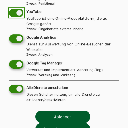
Zweck
:
Funktional
YouTube
YouTube ist eine Online-Videoplattform, die zu
Google gehört.
Zweck
:
Eingebettete externe Inhalte
Google Analytics
Dienst zur Auswertung von Online-Besuchen der
Webseite.
Zweck
:
Analysen
Google Tag Manager
AHS-O
HAK/HAS
HUM/FS
Verwaltet und implementiert Marketing-Tags.
Detto fatto rifatto – Maturità. Übungsbuch
Zweck
:
Werbung und Marketing
Italienisch zur Maturavorbereitung inkl.
Audiofiles
Alle Dienste umschalten
Diesen Schalter nutzen, um alle Dienste zu
Lehrbuch
aktivieren/deaktivieren.
Lehrer/innenheft
Ablehnen