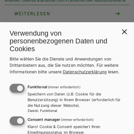
eigenes Überblickskapitel zum Erarbeiten der Basisgrammatik
sowie „parole nel contesto“ – zweisprachige Listen der Vokabel
WEITERLESEN
im Kontext.
ANZAHL
Verwendung von
Teilen
personenbezogenen Daten und
Cookies
Bitte wählen Sie die Dienste und Anwendungen von
Weitere Bände dieser
Drittanbietern aus, die Sie nutzen möchten.
Für weitere
Informationen bitte unsere
Datenschutzerklärung
lesen.
Schulbuchreihe
Funktional
(immer erforderlich)
Speichern von Daten (z.B. Cookie für die
Benutzersitzung) in Ihrem Browser (erforderlich für
die Nutzung dieser Website).
Zweck
:
Funktional
Consent manager
(immer erforderlich)
Klaro! Cookie & Consent speichert Ihren
Einwilligungsstatus im Browser.