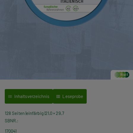
Inhaltsverzeichnis
Leseprobe
128 Seiten
einfärbig
21,0 × 29,7
SBNR.
170041