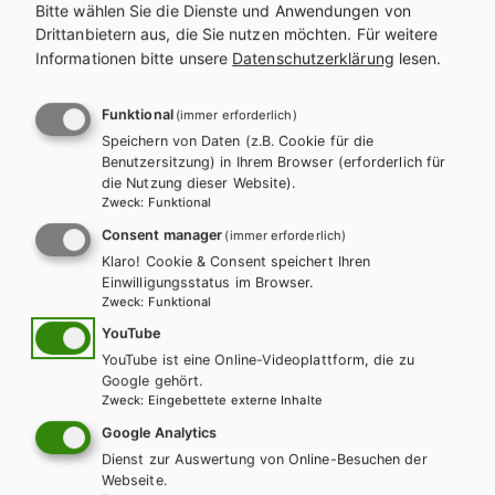
Bitte wählen Sie die Dienste und Anwendungen von
Drittanbietern aus, die Sie nutzen möchten.
Für weitere
Informationen bitte unsere
Datenschutzerklärung
lesen.
DIGITALES LERNEN
Online Zusatzmaterial
Funktional
(immer erforderlich)
Speichern von Daten (z.B. Cookie für die
Benutzersitzung) in Ihrem Browser (erforderlich für
Für dieses Werk gibt es kostenlose Downloads für Lehrer/innen
die Nutzung dieser Website).
und Schüler/innen.
Zweck
:
Funktional
Consent manager
(immer erforderlich)
Klaro! Cookie & Consent speichert Ihren
ZUM ONLINE ZUSATZMATERIAL
Einwilligungsstatus im Browser.
Zweck
:
Funktional
YouTube
YouTube ist eine Online-Videoplattform, die zu
Google gehört.
Weitere Bände dieser
Zweck
:
Eingebettete externe Inhalte
Schulbuchreihe
Google Analytics
Dienst zur Auswertung von Online-Besuchen der
Webseite.