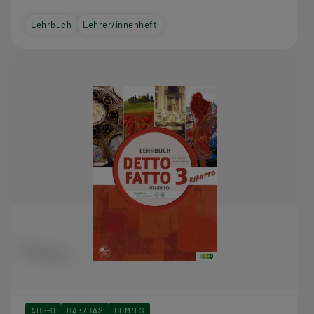
Lehrbuch
Lehrer/innenheft
AHS-O
HAK/HAS
HUM/FS