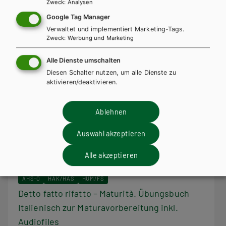
Zweck
:
Analysen
Google Tag Manager
Verwaltet und implementiert Marketing-Tags.
Zweck
:
Werbung und Marketing
Alle Dienste umschalten
Diesen Schalter nutzen, um alle Dienste zu
aktivieren/deaktivieren.
Ablehnen
Auswahl akzeptieren
Alle akzeptieren
AHS-O
HAK/HAS
HUM/FS
Detto fatto rifatto – Maturità. Übungsbuch
Italienisch zur Maturavorbereitung inkl.
Audiofiles