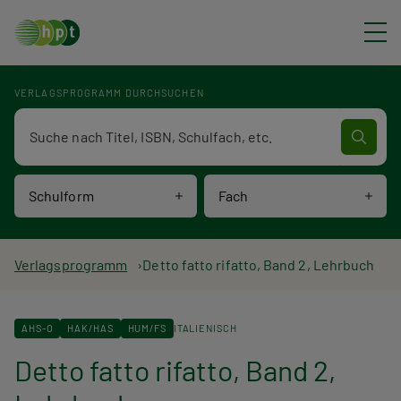
Direkt zum Inhalt
VERLAGSPROGRAMM DURCHSUCHEN
Verlagsprogramm Volltextsuche
Schulform
Fach
P
Verlagsprogramm
Detto fatto rifatto, Band 2, Lehrbuch
f
AHS-O
HAK/HAS
HUM/FS
ITALIENISCH
a
Detto fatto rifatto, Band 2,
d