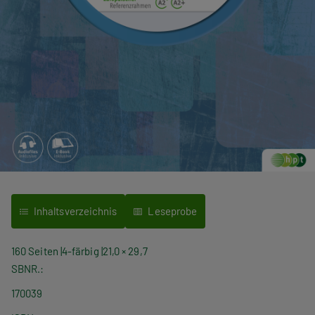
Inhaltsverzeichnis
Leseprobe
160 Seiten
4-färbig
21,0 × 29,7
SBNR.
170039