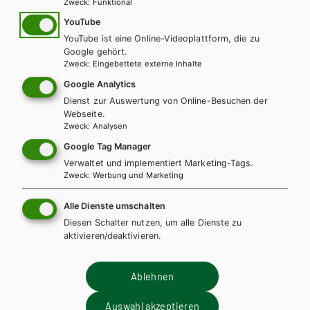
Zweck
:
Funktional
YouTube
Lehrbuch + E-Book
YouTube ist eine Online-Videoplattform, die zu
Google gehört.
Zweck
:
Eingebettete externe Inhalte
Google Analytics
Dienst zur Auswertung von Online-Besuchen der
Webseite.
Zweck
:
Analysen
Google Tag Manager
Verwaltet und implementiert Marketing-Tags.
Zweck
:
Werbung und Marketing
Alle Dienste umschalten
Diesen Schalter nutzen, um alle Dienste zu
aktivieren/deaktivieren.
Ablehnen
Auswahl akzeptieren
BS GEWERBLICH
HUT