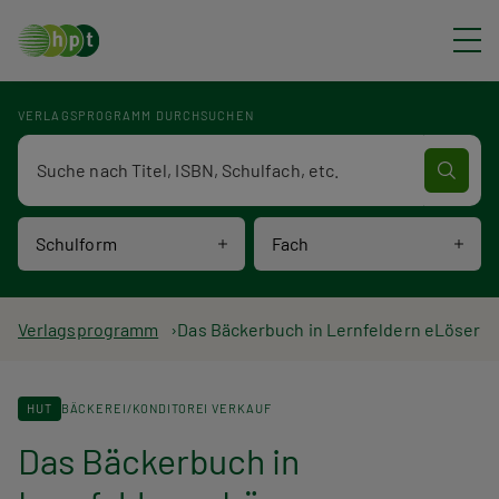
Direkt zum Inhalt
VERLAGSPROGRAMM DURCHSUCHEN
Verlagsprogramm Volltextsuche
Schulform
Fach
P
Verlagsprogramm
Das Bäckerbuch in Lernfeldern eLöser
f
HUT
BÄCKEREI/KONDITOREI VERKAUF
a
Das Bäckerbuch in
d