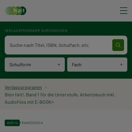
Direkt zum Inhalt
VERLAGSPROGRAMM DURCHSUCHEN
Verlagsprogramm Volltextsuche
Schulform
Fach
P
Verlagsprogramm
Bien fait!, Band 1 für die Unterstufe, Arbeitsbuch inkl.
f
Audiofiles mit E-BOOK+
a
d
AHS-U
FRANZÖSISCH