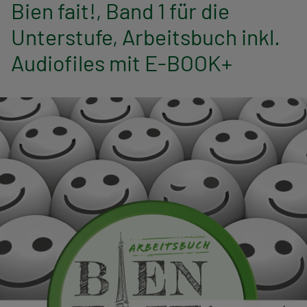
n
Bien fait!, Band 1 für die
Unterstufe, Arbeitsbuch inkl.
a
Audiofiles mit E-BOOK+
v
i
g
a
t
i
o
n