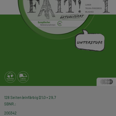
128 Seiten
einfärbig
21,0 × 29,7
SBNR.
200342