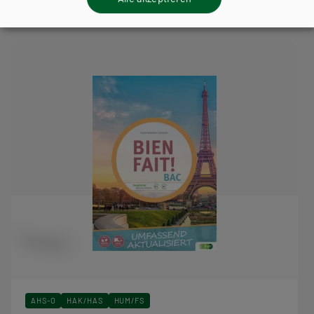
Schulbuchreihe
AHS-O
HAK/HAS
HUM/FS