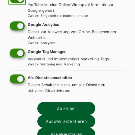
Dieses E-BOOK+ bietet Ihnen:
YouTube ist eine Online-Videoplattform, die zu
Lösungen für Lehrkräfte
Google gehört.
Zweck
:
Eingebettete externe Inhalte
So kommen Sie zu Ihrem E-BOOK+:
Google Analytics
Dienst zur Auswertung von Online-Besuchen der
Mit Ihrem gedruckten Schulbuch erhalten Sie einen
Webseite.
Zweck
:
Analysen
individuellen Zugangscode. Dieser kann auf der Plattform
digi4school.at eingelöst werden. Das E-BOOK+ wird direkt Ihrem
Google Tag Manager
digitalen Bücherregal zugeordnet.
Verwaltet und implementiert Marketing-Tags.
Zweck
:
Werbung und Marketing
WEITERLESEN
Alle Dienste umschalten
Diesen Schalter nutzen, um alle Dienste zu
Exklusiv über die Schulbuchaktion
aktivieren/deaktivieren.
erhältlich.
Teilen
Ablehnen
Auswahl akzeptieren
Weitere Bände dieser
Alle akzeptieren