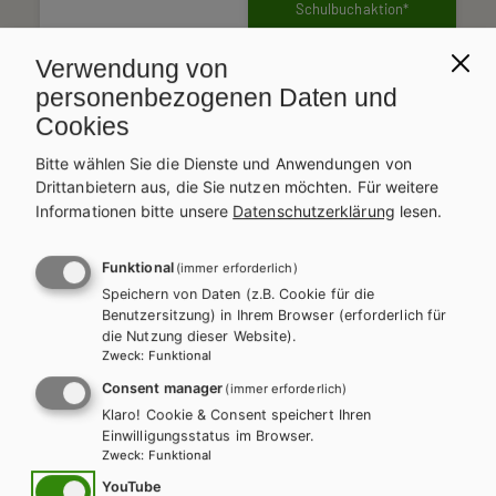
Schulbuchaktion*
Arbeitsbuch E-BOOK+
Verwendung von
Solo
personenbezogenen Daten und
Lehrer/innenheft
12,07 €
Cookies
Schulbuchaktion*
Bitte wählen Sie die Dienste und Anwendungen von
Preise inkl. MwSt., zzgl. Versandkosten | E-Book-Codes sind nur bei Bestellung
Drittanbietern aus, die Sie nutzen möchten.
Für weitere
über die Schulbuchaktion enthalten. | *Exklusiv über die Schulbuchaktion
Informationen bitte unsere
Datenschutzerklärung
lesen.
erhältlich.
AUTOR/INNEN
Mag. Christine Luner, Mag. Eleonore Truxa-Pirierros, Mag.
Funktional
(immer erforderlich)
Elisabeth Wladika
Speichern von Daten (z.B. Cookie für die
Benutzersitzung) in Ihrem Browser (erforderlich für
BESCHREIBUNG
die Nutzung dieser Website).
Bien fait! 1
ist über die Schulbuchaktion inklusive E-BOOK+
Zweck
:
Funktional
erhältlich.
Consent manager
(immer erforderlich)
Klaro! Cookie & Consent speichert Ihren
Bei Bestellung unter der entsprechenden Schulbuchnummer
Einwilligungsstatus im Browser.
erhalten Sie das Schulbuch, das E-Book sowie
interaktives
Interaktive Übungen
Zweck
:
Funktional
Zusatzmaterial
direkt im E-Book.
Audios
YouTube