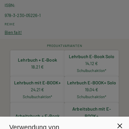
ISBN
978-3-230-05226-1
REIHE
Bien fait!
PRODUKTVARIANTEN
Lehrbuch E-Book Solo
Lehrbuch + E-Book
14,12 €
18,21 €
Schulbuchaktion*
Lehrbuch mit E-BOOK+
Lehrbuch E-BOOK+ Solo
24,21 €
19,04 €
Schulbuchaktion*
Schulbuchaktion*
Arbeitsbuch mit E-
Arbeitsbuch + E-Book
BOOK+
11,34 €
15,34 €
Verwendung von