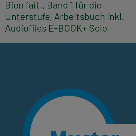
n
Bien fait!, Band 1 für die
Unterstufe, Arbeitsbuch inkl.
a
Audiofiles E-BOOK+ Solo
v
i
g
a
t
i
o
n