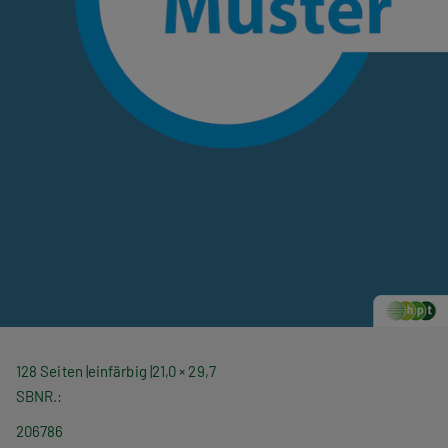
128 Seiten
einfärbig
21,0 × 29,7
SBNR.
206786