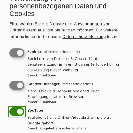
Schulbuchaktion*
personenbezogenen Daten und
Cookies
Arbeitsbuch E-BOOK+
Solo
Bitte wählen Sie die Dienste und Anwendungen von
Lehrer/innenheft
12,07 €
Drittanbietern aus, die Sie nutzen möchten.
Für weitere
Schulbuchaktion*
Informationen bitte unsere
Datenschutzerklärung
lesen.
Preise inkl. MwSt., zzgl. Versandkosten | E-Book-Codes sind nur bei Bestellung
über die Schulbuchaktion enthalten. | *Exklusiv über die Schulbuchaktion
Funktional
(immer erforderlich)
erhältlich.
Speichern von Daten (z.B. Cookie für die
AUTOR/INNEN
Benutzersitzung) in Ihrem Browser (erforderlich für
Mag. Christine Luner, Mag. Eleonore Truxa-Pirierros, Mag.
die Nutzung dieser Website).
Elisabeth Wladika
Zweck
:
Funktional
Consent manager
(immer erforderlich)
BESCHREIBUNG
Klaro! Cookie & Consent speichert Ihren
Bien fait! 1
ist über die Schulbuchaktion inklusive E-BOOK+
Einwilligungsstatus im Browser.
erhältlich.
Zweck
:
Funktional
Bei Bestellung unter der entsprechenden Schulbuchnummer
YouTube
erhalten Sie das Schulbuch, das E-Book sowie
interaktives
Interaktive Übungen
YouTube ist eine Online-Videoplattform, die zu
Zusatzmaterial
direkt im E-Book.
Google gehört.
Audios
Zweck
:
Eingebettete externe Inhalte
Dieses E-BOOK+ bietet Ihnen:
Lösungen für Lehrkräfte