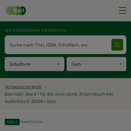
Direkt zum Inhalt
VERLAGSPROGRAMM DURCHSUCHEN
Verlagsprogramm Volltextsuche
Schulform
Fach
P
Verlagsprogramm
Bien fait!, Band 1 für die Unterstufe, Arbeitsbuch inkl.
f
Audiofiles E-BOOK+ Solo
a
d
AHS-U
FRANZÖSISCH