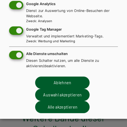
Google Analytics
Dienst zur Auswertung von Online-Besuchen der
So kommen Sie zu Ihrem E-BOOK+:
Webseite.
Zweck
:
Analysen
Google Tag Manager
Mit Ihrem gedruckten Schulbuch erhalten Sie einen
individuellen Zugangscode. Dieser kann auf der Plattform
Verwaltet und implementiert Marketing-Tags.
Zweck
:
Werbung und Marketing
digi4school.at eingelöst werden. Das E-BOOK+ wird direkt Ihrem
digitalen Bücherregal zugeordnet.
Alle Dienste umschalten
Diesen Schalter nutzen, um alle Dienste zu
WEITERLESEN
aktivieren/deaktivieren.
Exklusiv über die Schulbuchaktion
Ablehnen
erhältlich.
Teilen
Auswahl akzeptieren
Alle akzeptieren
Weitere Bände dieser