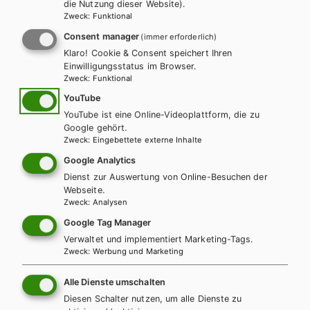
die Nutzung dieser Website).
Zweck
:
Funktional
HAK/HAS
HUM/FS
HTL/FS
Consent manager
(immer erforderlich)
Best Shots. Students' Practice Pack BHS 1/2
Klaro! Cookie & Consent speichert Ihren
Einwilligungsstatus im Browser.
Übungsbuch
Zweck
:
Funktional
YouTube
YouTube ist eine Online-Videoplattform, die zu
Google gehört.
Zweck
:
Eingebettete externe Inhalte
Google Analytics
Dienst zur Auswertung von Online-Besuchen der
Webseite.
Zweck
:
Analysen
Google Tag Manager
Verwaltet und implementiert Marketing-Tags.
Zweck
:
Werbung und Marketing
Alle Dienste umschalten
Diesen Schalter nutzen, um alle Dienste zu