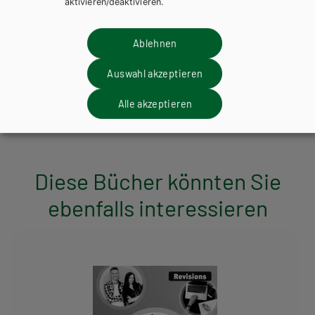
aktivieren/deaktivieren.
Ablehnen
HAK/HAS
HUM/FS
HTL/FS
Best Shots. Students' Practice Pack BHS 4/5
Auswahl akzeptieren
Übungsbuch
Alle akzeptieren
Diese Bücher könnten Sie
ebenfalls interessieren