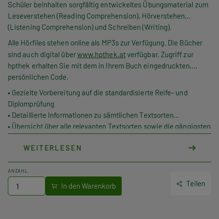
Schüler beinhalten sorgfältig entwickeltes Übungsmaterial zum
Leseverstehen (Reading Comprehension), Hörverstehen
(Listening Comprehension) und Schreiben (Writing).
Alle Hörfiles stehen online als MP3s zur Verfügung. Die Bücher
sind auch digital über
www.hpthek.at
verfügbar. Zugriff zur
hpthek erhalten Sie mit dem in Ihrem Buch eingedruckten,
persönlichen Code.
• Gezielte Vorbereitung auf die standardisierte Reife- und
Diplomprüfung
• Detaillierte Informationen zu sämtlichen Textsorten
• Übersicht über alle relevanten Textsorten sowie die gängigsten
Operatoren
WEITERLESEN
• Step-by-Step-Tipps zur praktischen Herangehensweise an
einzelne Tasks
• Writing Reference mit Sprachbausteinen zu den einzelnen
ANZAHL
Textsorten und kommentierten Mustertexten
Teilen