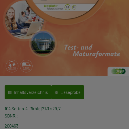
Inhaltsverzeichnis
Leseprobe
104 Seiten
4-färbig
21,0 × 29,7
SBNR.
200463