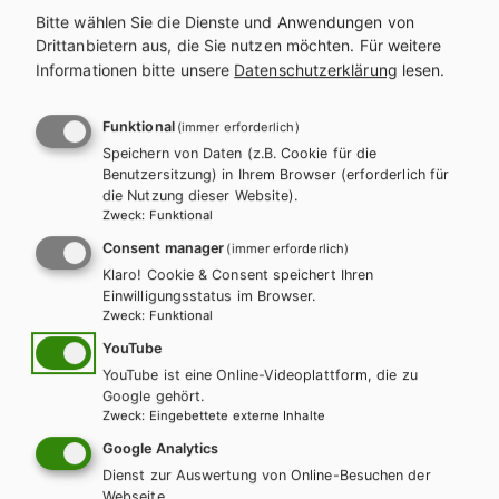
Bitte wählen Sie die Dienste und Anwendungen von
Drittanbietern aus, die Sie nutzen möchten.
Für weitere
Exklusiv über die Schulbuchaktion
Informationen bitte unsere
Datenschutzerklärung
lesen.
erhältlich.
Teilen
Funktional
(immer erforderlich)
Speichern von Daten (z.B. Cookie für die
Benutzersitzung) in Ihrem Browser (erforderlich für
die Nutzung dieser Website).
Weitere Bände dieser
Zweck
:
Funktional
Schulbuchreihe
Consent manager
(immer erforderlich)
Klaro! Cookie & Consent speichert Ihren
Einwilligungsstatus im Browser.
Zweck
:
Funktional
YouTube
YouTube ist eine Online-Videoplattform, die zu
Google gehört.
Zweck
:
Eingebettete externe Inhalte
Google Analytics
Dienst zur Auswertung von Online-Besuchen der
Webseite.