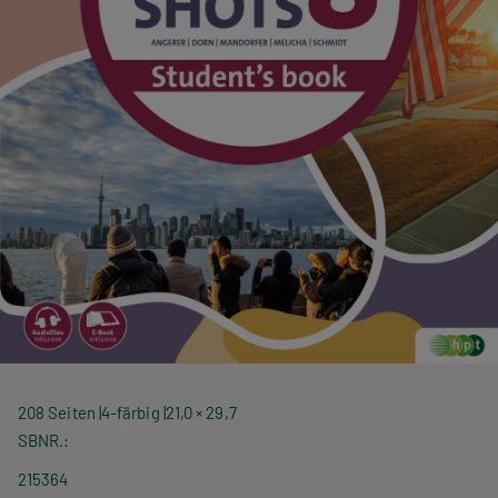
208 Seiten
4-färbig
21,0 × 29,7
SBNR.
215364