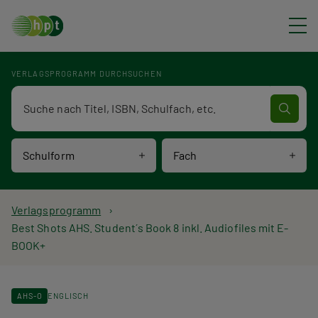
Direkt zum Inhalt
VERLAGSPROGRAMM DURCHSUCHEN
Verlagsprogramm Volltextsuche
Schulform
Fach
P
Verlagsprogramm
Best Shots AHS. Student´s Book 8 inkl. Audiofiles mit E-
f
BOOK+
a
d
AHS-O
ENGLISCH