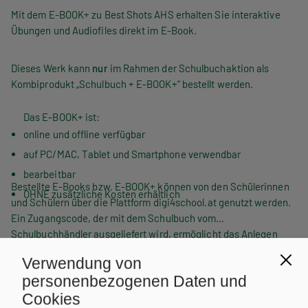
Mit dem E-BOOK+ zu Best Shots AHS erhalten Sie interaktive
Übungen und Audiofiles direkt im E-Book.
Dieses Werk kann
nur
im Rahmen der Schulbuchaktion als
Kombiprodukt „Schulbuch + E-BOOK+“ bestellt werden.
Das E-BOOK+ ist:
online und offline verfügbar
auf PC/MAC, Tablet und Smartphone verwendbar
bearbeitbar
Bestellte E-Books bzw. E-BOOK+ können von den Schülerinnen
OHNE zusätzliche Kosten erhältlich
und Schülern über die Plattform digi4school.at genutzt werden.
Ein Zugangscode, der mit dem Schulbuch vom
Schulbuchhändler ausgeliefert wird, ermöglicht das Anlegen
eines eigenen digitalen Bücherregals.
Verwendung von
personenbezogenen Daten und
Cookies
WEITERLESEN