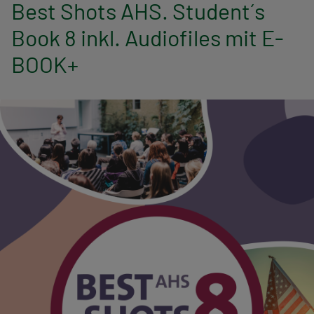
n
Best Shots AHS. Student´s
Book 8 inkl. Audiofiles mit E-
a
BOOK+
v
i
g
a
t
i
o
n