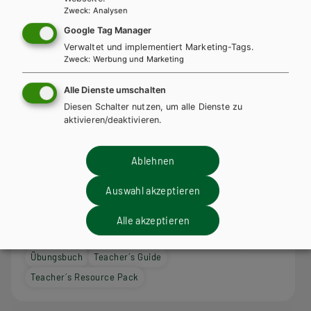
Zweck
:
Analysen
Google Tag Manager
Verwaltet und implementiert Marketing-Tags.
Zweck
:
Werbung und Marketing
Alle Dienste umschalten
Diesen Schalter nutzen, um alle Dienste zu
aktivieren/deaktivieren.
AHS-O
Best Shots AHS. Student's Book 5 inkl.
Ablehnen
Audiofiles
Auswahl akzeptieren
Lehrbuch + E-Book
Lehrbuch E-Book Solo
Lehrbuch mit E-BOOK+
Lehrbuch E-BOOK+ Solo
Alle akzeptieren
Arbeitsbuch + E-Book
Arbeitsbuch E-Book Solo
Übungsbuch
Teacher´s Guide
Teacher´s Resource Pack