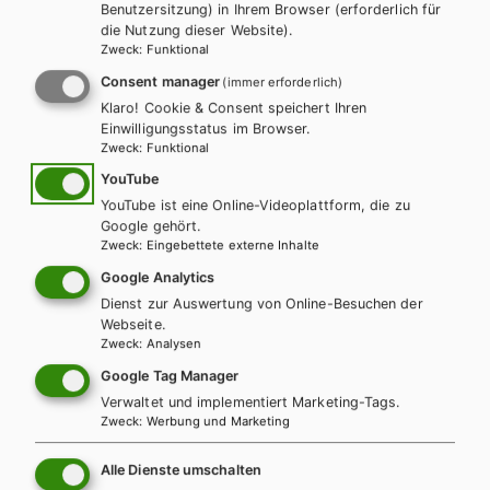
Benutzersitzung) in Ihrem Browser (erforderlich für
die Nutzung dieser Website).
Zweck
:
Funktional
Consent manager
(immer erforderlich)
Klaro! Cookie & Consent speichert Ihren
Einwilligungsstatus im Browser.
Zweck
:
Funktional
YouTube
YouTube ist eine Online-Videoplattform, die zu
Google gehört.
Zweck
:
Eingebettete externe Inhalte
Google Analytics
Dienst zur Auswertung von Online-Besuchen der
Webseite.
Zweck
:
Analysen
AHS-O
Google Tag Manager
Best Shots AHS. Student's Book 5 inkl.
Verwaltet und implementiert Marketing-Tags.
Zweck
:
Werbung und Marketing
Audiofiles
Alle Dienste umschalten
Lehrbuch + E-Book
Lehrbuch E-Book Solo