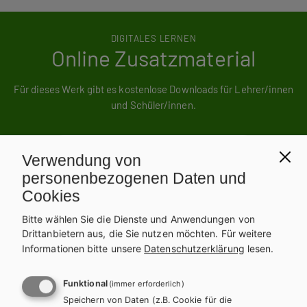
DIGITALES LERNEN
Online Zusatzmaterial
Für dieses Werk gibt es kostenlose Downloads für Lehrer/innen
und Schüler/innen.
ZUM ONLINE ZUSATZMATERIAL
Verwendung von
personenbezogenen Daten und
Cookies
Bitte wählen Sie die Dienste und Anwendungen von
Weitere Bände dieser
Drittanbietern aus, die Sie nutzen möchten.
Für weitere
Informationen bitte unsere
Datenschutzerklärung
lesen.
Schulbuchreihe
Funktional
(immer erforderlich)
Speichern von Daten (z.B. Cookie für die