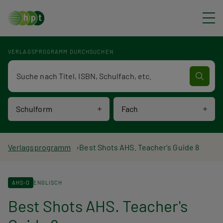
Direkt zum Inhalt
VERLAGSPROGRAMM DURCHSUCHEN
Verlagsprogramm Volltextsuche
Schulform
Fach
P
Verlagsprogramm
Best Shots AHS. Teacher's Guide 8
f
AHS-O
ENGLISCH
a
Best Shots AHS. Teacher's
d