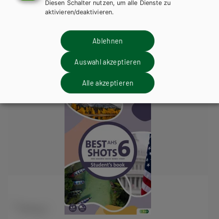
Diesen Schalter nutzen, um alle Dienste zu
Lehrbuch mit E-BOOK+
Lehrbuch E-BOOK+ Solo
aktivieren/deaktivieren.
Arbeitsbuch + E-Book
Arbeitsbuch E-Book Solo
Übungsbuch
Teacher´s Guide
Ablehnen
Teacher´s Resource Pack
Auswahl akzeptieren
Alle akzeptieren