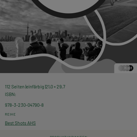
112 Seiten
einfärbig
21,0 × 29,7
ISBN
978-3-230-04790-8
REIHE
Best Shots AHS
PRODUKTVARIANTEN