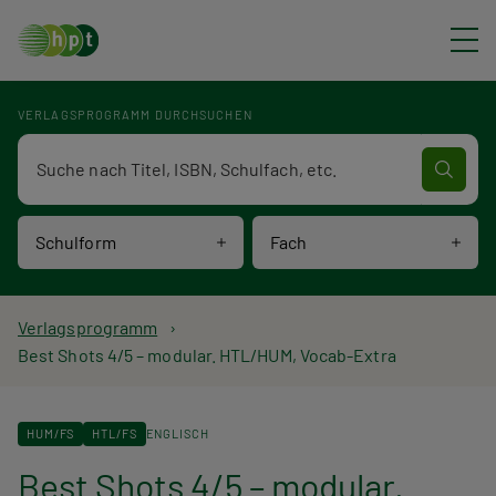
Direkt zum Inhalt
VERLAGSPROGRAMM DURCHSUCHEN
Verlagsprogramm Volltextsuche
Schulform
Fach
P
Verlagsprogramm
Best Shots 4/5 – modular. HTL/HUM, Vocab-Extra
f
a
HUM/FS
HTL/FS
ENGLISCH
d
Best Shots 4/5 – modular.