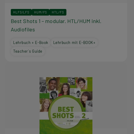
HLFS/LFS
HUM/FS
HTL/FS
Best Shots 1 – modular. HTL/HUM inkl.
Audiofiles
Lehrbuch + E-Book
Lehrbuch mit E-BOOK+
Teacher´s Guide