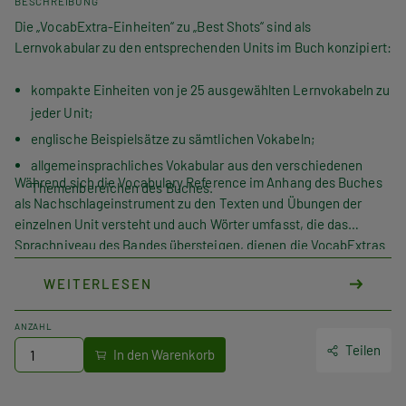
BESCHREIBUNG
Die „VocabExtra-Einheiten“ zu „Best Shots“ sind als
Lernvokabular zu den entsprechenden Units im Buch konzipiert:
kompakte Einheiten von je 25 ausgewählten Lernvokabeln zu
jeder Unit;
englische Beispielsätze zu sämtlichen Vokabeln;
allgemeinsprachliches Vokabular aus den verschiedenen
Während sich die
Vocabulary Reference
im Anhang des Buches
Themenbereichen des Buches.
als Nachschlageinstrument zu den Texten und Übungen der
einzelnen Unit versteht und auch Wörter umfasst, die das
Sprachniveau des Bandes übersteigen, dienen die
VocabExtras
der gezielten Erweiterung und Festigung des
WEITERLESEN
Basiswortschatzes. Ergänzend zu LanguageBoxes,
VocabBooster und Vokabelarbeit im Buch machen sie die
Lernenden fit für den aktiven Umgang mit dem englischen
ANZAHL
Wortschatz.
Teilen