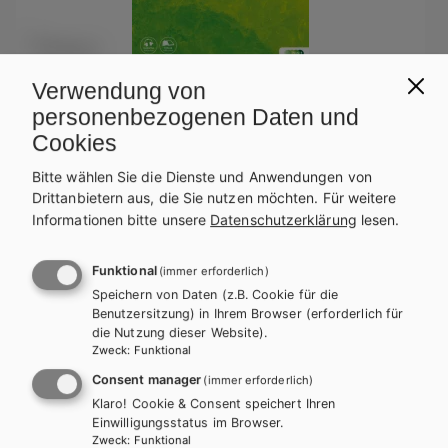
Verwendung von
personenbezogenen Daten und
HLFS/LFS
HUM/FS
HTL/FS
Cookies
Best Shots 2 – modular. HTL/HUM inkl.
Bitte wählen Sie die Dienste und Anwendungen von
Audiofiles
Drittanbietern aus, die Sie nutzen möchten.
Für weitere
Informationen bitte unsere
Datenschutzerklärung
lesen.
Lehrbuch + E-Book
Lehrbuch E-Book Solo
Lehrbuch mit E-BOOK+
Lehrbuch E-BOOK+ Solo
Funktional
(immer erforderlich)
Zusatzheft
Teacher´s Guide
Speichern von Daten (z.B. Cookie für die
Benutzersitzung) in Ihrem Browser (erforderlich für
die Nutzung dieser Website).
Zweck
:
Funktional
Consent manager
(immer erforderlich)
Klaro! Cookie & Consent speichert Ihren
Einwilligungsstatus im Browser.
Zweck
:
Funktional