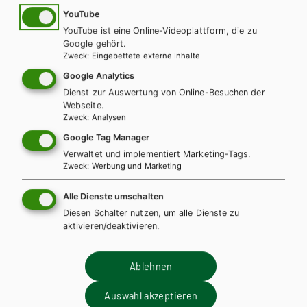
YouTube
YouTube ist eine Online-Videoplattform, die zu
Google gehört.
Zweck
:
Eingebettete externe Inhalte
Google Analytics
Dienst zur Auswertung von Online-Besuchen der
Webseite.
Zweck
:
Analysen
Google Tag Manager
Verwaltet und implementiert Marketing-Tags.
Zweck
:
Werbung und Marketing
HUM/FS
HTL/FS
Best Shots 3 – modular. HTL/HUM inkl.
Alle Dienste umschalten
Audiofiles
Diesen Schalter nutzen, um alle Dienste zu
aktivieren/deaktivieren.
Lehrbuch + E-Book
Lehrbuch E-Book Solo
Lehrbuch mit E-BOOK+
Lehrbuch E-BOOK+ Solo
Ablehnen
Zusatzheft
Teacher´s Guide
Revisions
Auswahl akzeptieren
Lehrer/innen-CD