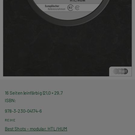
16 Seiten
einfärbig
21,0 × 29,7
ISBN
978-3-230-04174-6
REIHE
Best Shots – modular. HTL/HUM