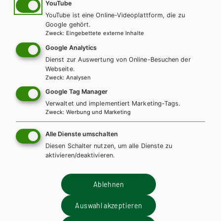
YouTube
YouTube ist eine Online-Videoplattform, die zu
Google gehört.
Zweck
:
Eingebettete externe Inhalte
Google Analytics
Dienst zur Auswertung von Online-Besuchen der
Webseite.
Zweck
:
Analysen
Google Tag Manager
Verwaltet und implementiert Marketing-Tags.
Zweck
:
Werbung und Marketing
HUM/FS
HTL/FS
Alle Dienste umschalten
Best Shots 3 – modular. HTL/HUM inkl.
Diesen Schalter nutzen, um alle Dienste zu
Audiofiles
aktivieren/deaktivieren.
Lehrbuch + E-Book
Lehrbuch E-Book Solo
Ablehnen
Lehrbuch mit E-BOOK+
Lehrbuch E-BOOK+ Solo
Zusatzheft
Teacher´s Guide
Revisions
Auswahl akzeptieren
Lehrer/innen-CD