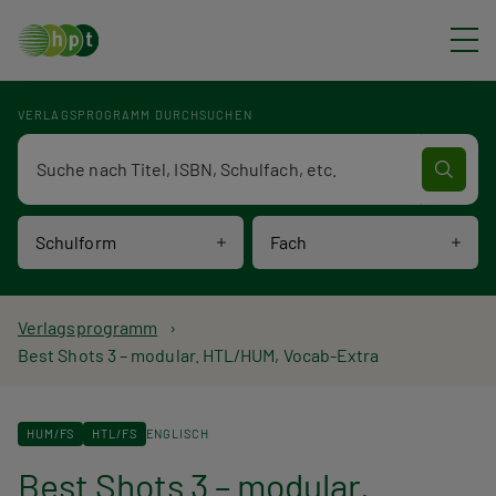
Direkt zum Inhalt
VERLAGSPROGRAMM DURCHSUCHEN
Verlagsprogramm Volltextsuche
Schulform
Fach
P
Verlagsprogramm
Best Shots 3 – modular. HTL/HUM, Vocab-Extra
f
a
HUM/FS
HTL/FS
ENGLISCH
d
Best Shots 3 – modular.