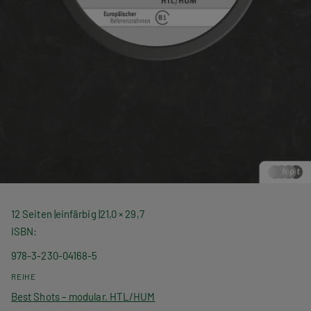
12 Seiten
einfärbig
21,0 × 29,7
ISBN
978-3-230-04168-5
REIHE
Best Shots – modular. HTL/HUM