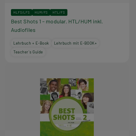
HLFS/LFS
HUM/FS
HTL/FS
Best Shots 1 – modular. HTL/HUM inkl.
Audiofiles
Lehrbuch + E-Book
Lehrbuch mit E-BOOK+
Teacher´s Guide