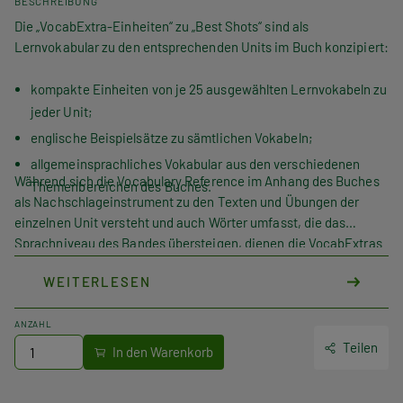
BESCHREIBUNG
Die „VocabExtra-Einheiten“ zu „Best Shots“ sind als
Lernvokabular zu den entsprechenden Units im Buch konzipiert:
kompakte Einheiten von je 25 ausgewählten Lernvokabeln zu
jeder Unit;
englische Beispielsätze zu sämtlichen Vokabeln;
allgemeinsprachliches Vokabular aus den verschiedenen
Während sich die
Vocabulary Reference
im Anhang des Buches
Themenbereichen des Buches.
als Nachschlageinstrument zu den Texten und Übungen der
einzelnen Unit versteht und auch Wörter umfasst, die das
Sprachniveau des Bandes übersteigen, dienen die
VocabExtras
der gezielten Erweiterung und Festigung des
WEITERLESEN
Basiswortschatzes. Ergänzend zu LanguageBoxes,
VocabBooster und Vokabelarbeit im Buch machen sie die
Lernenden fit für den aktiven Umgang mit dem englischen
ANZAHL
Wortschatz.
Teilen