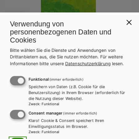
Verwendung von
personenbezogenen Daten und
Cookies
HLFS/LFS
HUM/FS
HTL/FS
Best Shots 2 – modular. HTL/HUM inkl.
Bitte wählen Sie die Dienste und Anwendungen von
Drittanbietern aus, die Sie nutzen möchten.
Für weitere
Audiofiles
Informationen bitte unsere
Datenschutzerklärung
lesen.
Lehrbuch + E-Book
Lehrbuch E-Book Solo
Funktional
(immer erforderlich)
Lehrbuch mit E-BOOK+
Lehrbuch E-BOOK+ Solo
Speichern von Daten (z.B. Cookie für die
Zusatzheft
Teacher´s Guide
Benutzersitzung) in Ihrem Browser (erforderlich für
die Nutzung dieser Website).
Zweck
:
Funktional
Consent manager
(immer erforderlich)
Klaro! Cookie & Consent speichert Ihren
Einwilligungsstatus im Browser.
Zweck
:
Funktional